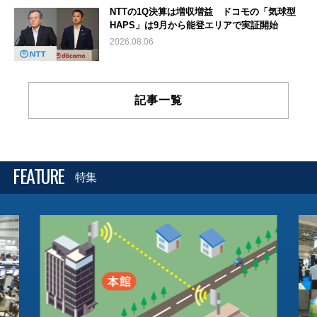
NTTの1Q決算は増収増益 ドコモの「気球型
HAPS」は9月から能登エリアで実証開始
2026.08.06
記事一覧
FEATURE
特集