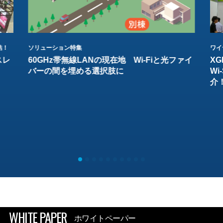
結！
ソリューション特集
ワイ
スレ
60GHz帯無線LANの現在地 Wi-Fiと光ファイ
XG
バーの間を埋める選択肢に
W
介
WHITE PAPER
ホワイトペーパー