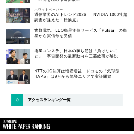
ホワイトペーパー
通信業界のAIトレンド2026 ― NVIDIA 1000社超
調査が捉えた「転換点」
古野電気、LEO衛星測位サービス「Pulsar」の衛
星から実信号を受信
衛星コンステ、日本の勝ち筋は「負けないこ
と」 宇宙開発の最新動向を三菱総研が解説
NTTの1Q決算は増収増益 ドコモの「気球型
HAPS」は9月から能登エリアで実証開始
アクセスランキング一覧
DOWNLOAD
WHITE PAPER RANKING