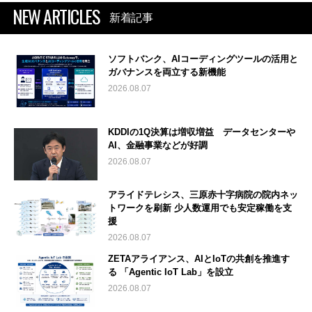
NEW ARTICLES
新着記事
ソフトバンク、AIコーディングツールの活用と
ガバナンスを両立する新機能
2026.08.07
KDDIの1Q決算は増収増益 データセンターや
AI、金融事業などが好調
2026.08.07
アライドテレシス、三原赤十字病院の院内ネッ
トワークを刷新 少人数運用でも安定稼働を支
援
2026.08.07
ZETAアライアンス、AIとIoTの共創を推進す
る 「Agentic IoT Lab」を設立
2026.08.07