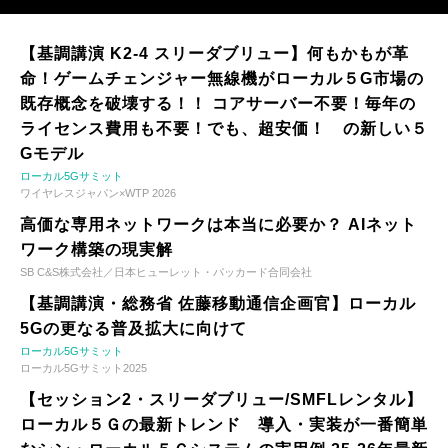
【基調講演 K2-4 スリーダブリュー】何もかもが革
命！ゲームチェンジャー無線機がローカル５G市場の
既存概念を破壊する！！ コアサーバー不要！毎年の
ライセンス費用も不要！でも、超安価！ の新しい５
Gモデル
ローカル5Gサミット
ワイヤレスジャパン×WTP 2026
高価な専用ネットワークは本当に必要か？ AIネット
ワーク構築の現実解
SB C&S株式会社／日本ヒューレット・パッカード合同会社
【基調講演・総務省 佐藤移動通信企画官】ローカル
5Gの更なる普及拡大に向けて
ローカル5Gサミット
ローカル5Gサミット2025
【セッション2・スリーダブリュー/SMFLレンタル】
ローカル５Ｇの最新トレンド 導入・実装が一番簡単