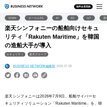
無料会員登録
IOWN
ローカル5G
AI
6G
IoT
通
楽天シンフォニーの船舶向けセキュ
リティ「Rakuten Maritime」を韓国
の造船大手が導入
セキュリティ
楽天グループ
BUSINESS NETWORK編集部
2026.07.09
楽天シンフォニーは2026年7月9日、船舶サイバーセ
キュリティソリューション「Rakuten Maritime」を、韓