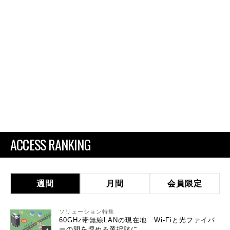
ACCESS RANKING
週間
月間
会員限定
ソリューション特集
60GHz帯無線LANの現在地 Wi-Fiと光ファイバ
ーの間を埋める選択肢に