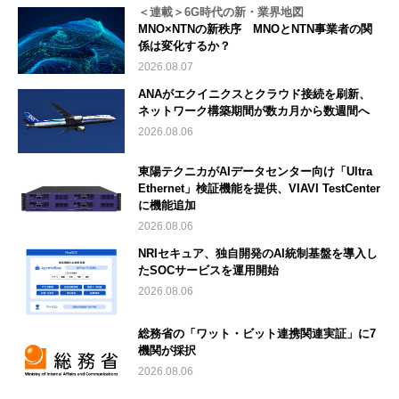
＜連載＞6G時代の新・業界地図
MNO×NTNの新秩序 MNOとNTN事業者の関
係は変化するか？
2026.08.07
ANAがエクイニクスとクラウド接続を刷新、
ネットワーク構築期間が数カ月から数週間へ
2026.08.06
東陽テクニカがAIデータセンター向け「Ultra
Ethernet」検証機能を提供、VIAVI TestCenter
に機能追加
2026.08.06
NRIセキュア、独自開発のAI統制基盤を導入し
たSOCサービスを運用開始
2026.08.06
総務省の「ワット・ビット連携関連実証」に7
機関が採択
2026.08.06