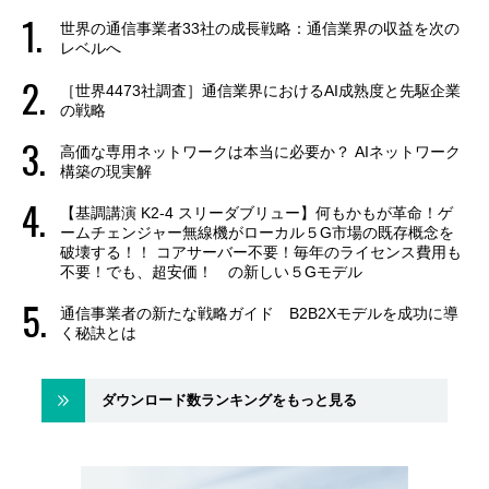
世界の通信事業者33社の成長戦略：通信業界の収益を次の
レベルへ
［世界4473社調査］通信業界におけるAI成熟度と先駆企業
の戦略
高価な専用ネットワークは本当に必要か？ AIネットワーク
構築の現実解
【基調講演 K2-4 スリーダブリュー】何もかもが革命！ゲ
ームチェンジャー無線機がローカル５G市場の既存概念を
破壊する！！ コアサーバー不要！毎年のライセンス費用も
不要！でも、超安価！ の新しい５Gモデル
通信事業者の新たな戦略ガイド B2B2Xモデルを成功に導
く秘訣とは
ダウンロード数ランキングをもっと見る