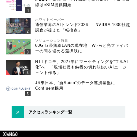
線はeSIM提供開始
ホワイトペーパー
通信業界のAIトレンド2026 ― NVIDIA 1000社超
調査が捉えた「転換点」
ソリューション特集
60GHz帯無線LANの現在地 Wi-Fiと光ファイバ
ーの間を埋める選択肢に
NTTドコモ、2027年にマーケティングを“フルAI
化”へ 「現場社員も納得の切れ味鋭いAIエージ
ェント作る」
JR東日本、“新Suica”のデータ連携基盤に
Confluent採用
アクセスランキング一覧
DOWNLOAD