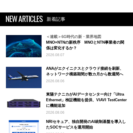
NEW ARTICLES
新着記事
＜連載＞6G時代の新・業界地図
MNO×NTNの新秩序 MNOとNTN事業者の関
係は変化するか？
2026.08.07
ANAがエクイニクスとクラウド接続を刷新、
ネットワーク構築期間が数カ月から数週間へ
2026.08.06
東陽テクニカがAIデータセンター向け「Ultra
Ethernet」検証機能を提供、VIAVI TestCenter
に機能追加
2026.08.06
NRIセキュア、独自開発のAI統制基盤を導入し
たSOCサービスを運用開始