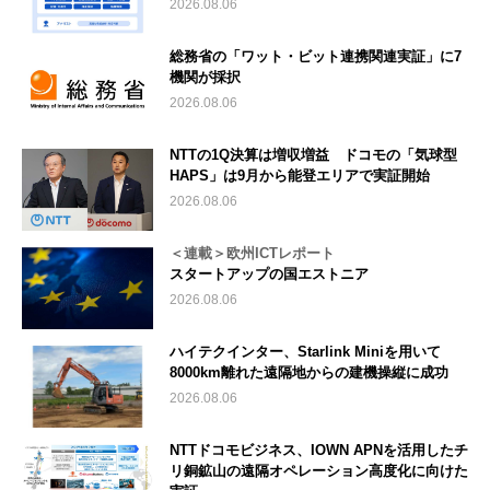
2026.08.06
総務省の「ワット・ビット連携関連実証」に7
機関が採択
2026.08.06
NTTの1Q決算は増収増益 ドコモの「気球型
HAPS」は9月から能登エリアで実証開始
2026.08.06
＜連載＞欧州ICTレポート
スタートアップの国エストニア
2026.08.06
ハイテクインター、Starlink Miniを用いて
8000km離れた遠隔地からの建機操縦に成功
2026.08.06
NTTドコモビジネス、IOWN APNを活用したチ
リ銅鉱山の遠隔オペレーション高度化に向けた