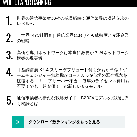
WHITE PAPER RANKING
世界の通信事業者33社の成長戦略：通信業界の収益を次の
レベルへ
［世界4473社調査］通信業界におけるAI成熟度と先駆企業
の戦略
高価な専用ネットワークは本当に必要か？ AIネットワーク
構築の現実解
【基調講演 K2-4 スリーダブリュー】何もかもが革命！ゲ
ームチェンジャー無線機がローカル５G市場の既存概念を
破壊する！！ コアサーバー不要！毎年のライセンス費用も
不要！でも、超安価！ の新しい５Gモデル
通信事業者の新たな戦略ガイド B2B2Xモデルを成功に導
く秘訣とは
ダウンロード数ランキングをもっと見る