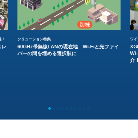
結！
ソリューション特集
ワイ
スレ
60GHz帯無線LANの現在地 Wi-Fiと光ファイ
XG
バーの間を埋める選択肢に
W
介