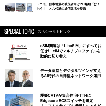
ドコモ、熊本地震の被災者向けPFI船舶「はく
おうⅡ」と八代港の通信環境を整備
SPECIAL TOPIC
スペシャルトピック
eSIM関連は「LibeSIM」にすべてお
任せ! eIMでマルチプロファイルを
動的に切り替え
データ基盤とデジタルツインが支え
るAI時代の自律型ネットワーク運用
愛媛CATVが集合住宅FTTHに
Edgecore ECSスイッチを選定
「コストもサイズも機能もちょうど