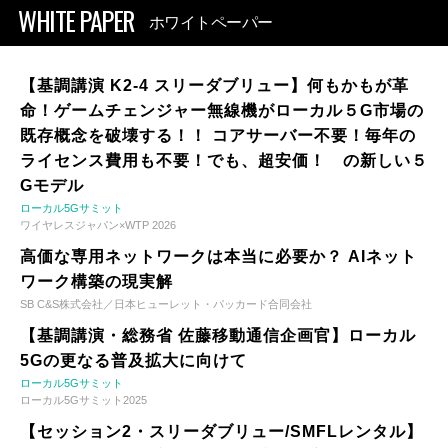
WHITE PAPER
ホワイトペーパー
【基調講演 K2-4 スリーダブリュー】何もかもが革
命！ゲームチェンジャー無線機がローカル５G市場の
既存概念を破壊する！！ コアサーバー不要！毎年の
ライセンス費用も不要！でも、超安価！ の新しい５
Gモデル
ローカル5Gサミット
ワイヤレスジャパン×WTP 2026
高価な専用ネットワークは本当に必要か？ AIネット
ワーク構築の現実解
SB C&S株式会社／日本ヒューレット・パッカード合同会社
【基調講演・総務省 佐藤移動通信企画官】ローカル
5Gの更なる普及拡大に向けて
ローカル5Gサミット
ローカル5Gサミット2025
【セッション2・スリーダブリュー/SMFLレンタル】