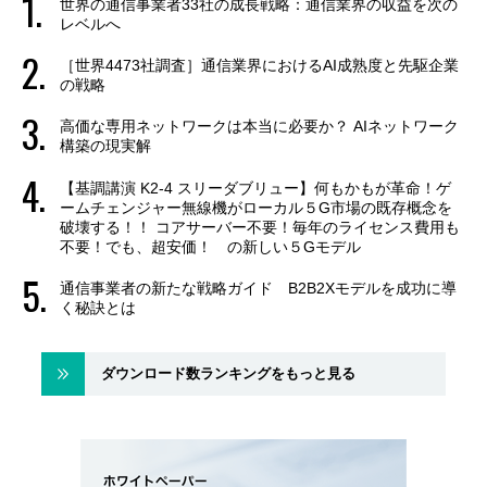
世界の通信事業者33社の成長戦略：通信業界の収益を次の
レベルへ
［世界4473社調査］通信業界におけるAI成熟度と先駆企業
の戦略
高価な専用ネットワークは本当に必要か？ AIネットワーク
構築の現実解
【基調講演 K2-4 スリーダブリュー】何もかもが革命！ゲ
ームチェンジャー無線機がローカル５G市場の既存概念を
破壊する！！ コアサーバー不要！毎年のライセンス費用も
不要！でも、超安価！ の新しい５Gモデル
通信事業者の新たな戦略ガイド B2B2Xモデルを成功に導
く秘訣とは
ダウンロード数ランキングをもっと見る