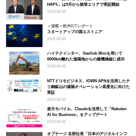
HAPS」は9月から能登エリアで実証開始
2026.08.06
＜連載＞欧州ICTレポート
スタートアップの国エストニア
2026.08.06
ハイテクインター、Starlink Miniを用いて
8000km離れた遠隔地からの建機操縦に成功
2026.08.06
NTTドコモビジネス、IOWN APNを活用したチ
リ銅鉱山の遠隔オペレーション高度化に向けた
実証
2026.08.06
楽天モバイル、Claudeを活用して「Rakuten
AI for Business」をアップデート
2026.08.06
オプテージ 名部社長「日本のデジタルインフ