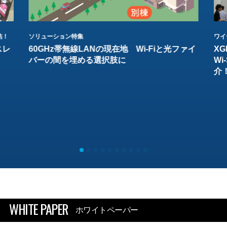
結！
ソリューション特集
ワイ
スレ
60GHz帯無線LANの現在地 Wi-Fiと光ファイ
XG
バーの間を埋める選択肢に
W
介
WHITE PAPER
ホワイトペーパー