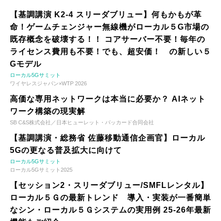
【基調講演 K2-4 スリーダブリュー】何もかもが革
命！ゲームチェンジャー無線機がローカル５G市場の
既存概念を破壊する！！ コアサーバー不要！毎年の
ライセンス費用も不要！でも、超安価！ の新しい５
Gモデル
ローカル5Gサミット
ワイヤレスジャパン×WTP 2026
高価な専用ネットワークは本当に必要か？ AIネット
ワーク構築の現実解
SB C&S株式会社／日本ヒューレット・パッカード合同会社
【基調講演・総務省 佐藤移動通信企画官】ローカル
5Gの更なる普及拡大に向けて
ローカル5Gサミット
ローカル5Gサミット2025
【セッション2・スリーダブリュー/SMFLレンタル】
ローカル５Ｇの最新トレンド 導入・実装が一番簡単
なシン・ローカル５Ｇシステムの実用例 25-26年最新