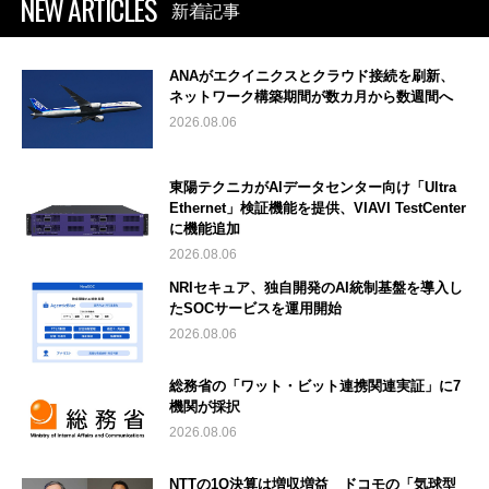
NEW ARTICLES
新着記事
ANAがエクイニクスとクラウド接続を刷新、
ネットワーク構築期間が数カ月から数週間へ
2026.08.06
東陽テクニカがAIデータセンター向け「Ultra
Ethernet」検証機能を提供、VIAVI TestCenter
に機能追加
2026.08.06
NRIセキュア、独自開発のAI統制基盤を導入し
たSOCサービスを運用開始
2026.08.06
総務省の「ワット・ビット連携関連実証」に7
機関が採択
2026.08.06
NTTの1Q決算は増収増益 ドコモの「気球型