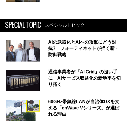
SPECIAL TOPIC
スペシャルトピック
AIの武器化とAIへの攻撃にどう対
抗? フォーティネットが描く新・
防御戦略
通信事業者が「AI Grid」の担い手
に AIサービス収益化の新地平を切
り拓く
60GHz帯無線LANが自治体DXを支
える「cnWave Vシリーズ」が選ば
れる理由