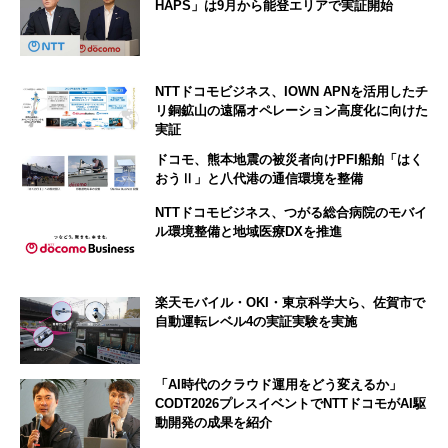
HAPS」は9月から能登エリアで実証開始
NTTドコモビジネス、IOWN APNを活用したチ
リ銅鉱山の遠隔オペレーション高度化に向けた
実証
ドコモ、熊本地震の被災者向けPFI船舶「はく
おうⅡ」と八代港の通信環境を整備
NTTドコモビジネス、つがる総合病院のモバイ
ル環境整備と地域医療DXを推進
楽天モバイル・OKI・東京科学大ら、佐賀市で
自動運転レベル4の実証実験を実施
「AI時代のクラウド運用をどう変えるか」
CODT2026プレスイベントでNTTドコモがAI駆
動開発の成果を紹介