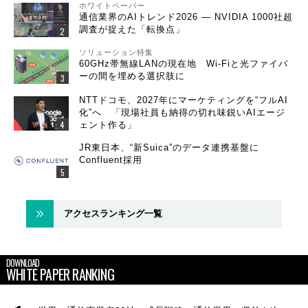
ホワイトペーパー
通信業界のAIトレンド2026 ― NVIDIA 1000社超
調査が捉えた「転換点」
ソリューション特集
60GHz帯無線LANの現在地 Wi-Fiと光ファイバ
ーの間を埋める選択肢に
NTTドコモ、2027年にマーケティングを“フルAI
化”へ 「現場社員も納得の切れ味鋭いAIエージ
ェント作る」
JR東日本、“新Suica”のデータ連携基盤に
Confluent採用
アクセスランキング一覧
DOWNLOAD
WHITE PAPER RANKING