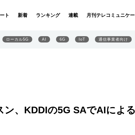
ート
新着
ランキング
連載
月刊テレコミュニケー
ローカル5G
AI
6G
IoT
通信事業者向け
ン、KDDIの5G SAでAIによ