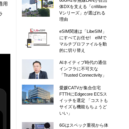
60GHz帯無線LANが自治
適用
体DXを支える「cnWave
Vシリーズ」が選ばれる
ラ
理由
eSIM関連は「LibeSIM」
にすべてお任せ! eIMで
マルチプロファイルを動
的に切り替え
AIネイティブ時代の通信
インフラに不可欠な
「Trusted Connectivity」
愛媛CATVが集合住宅
FTTHにEdgecore ECSス
イッチを選定 「コストも
サイズも機能もちょうど
いい」
6Gはスペック重視から体