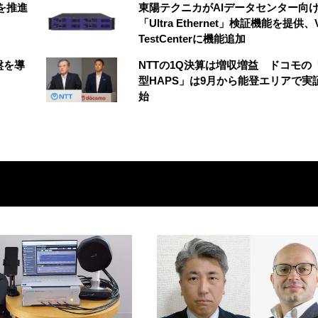
創を推進
東陽テクニカがAIデータセンター向
「Ultra Ethernet」検証機能を提供、V
TestCenterに機能追加
盤を導
NTTの1Q決算は増収増益 ドコモの
型HAPS」は9月から能登エリアで実
始