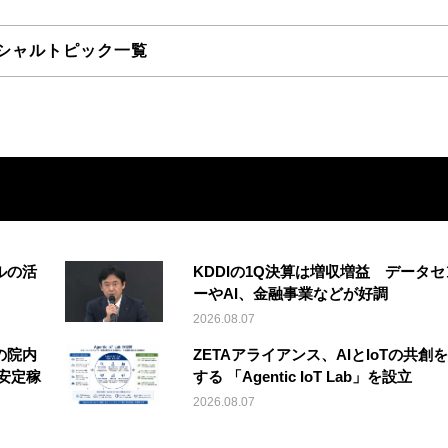
シャルトピック一覧
ルの活
KDDIの1Q決算は増収増益 データセ
ーやAI、金融事業などが好調
2026.08.07
の院内
ZETAアライアンス、AIとIoTの共創
安定稼
する 「Agentic IoT Lab」を設立
2026.08.07