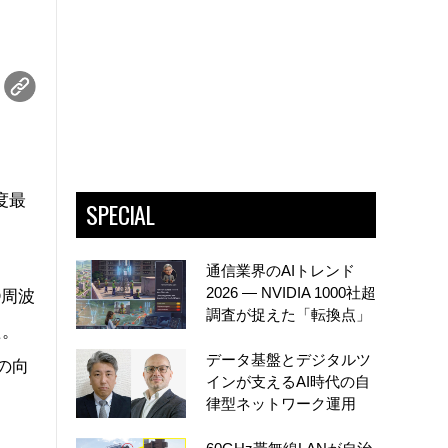
度最
SPECIAL
通信業界のAIトレンド
2026 ― NVIDIA 1000社超
D周波
調査が捉えた「転換点」
た。
データ基盤とデジタルツ
の向
インが支えるAI時代の自
律型ネットワーク運用