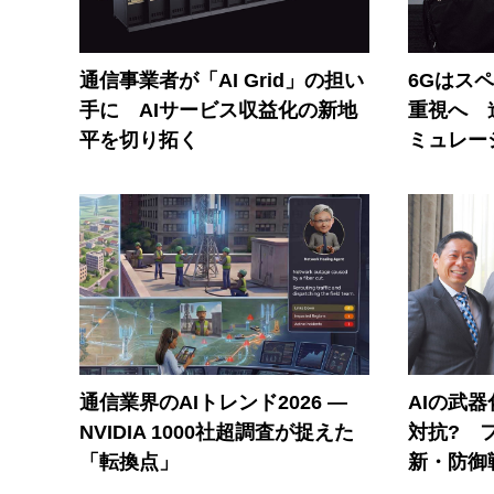
通信事業者が「AI Grid」の担い
6Gはス
手に AIサービス収益化の新地
重視へ 
平を切り拓く
ミュレー
通信業界のAIトレンド2026 ―
AIの武
NVIDIA 1000社超調査が捉えた
対抗? 
「転換点」
新・防御