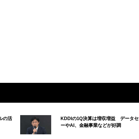
ルの活
KDDIの1Q決算は増収増益 データ
ーやAI、金融事業などが好調