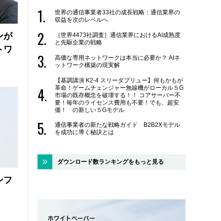
世界の通信事業者33社の成長戦略：通信業界の
収益を次のレベルへ
ンが
［世界4473社調査］通信業界におけるAI成熟度
と先駆企業の戦略
トワ
高価な専用ネットワークは本当に必要か？ AIネ
ットワーク構築の現実解
【基調講演 K2-4 スリーダブリュー】何もかもが
革命！ゲームチェンジャー無線機がローカル５G
市場の既存概念を破壊する！！ コアサーバー不
要！毎年のライセンス費用も不要！でも、超安
価！ の新しい５Gモデル
通信事業者の新たな戦略ガイド B2B2Xモデル
を成功に導く秘訣とは
ダウンロード数ランキングをもっと見る
ンフ