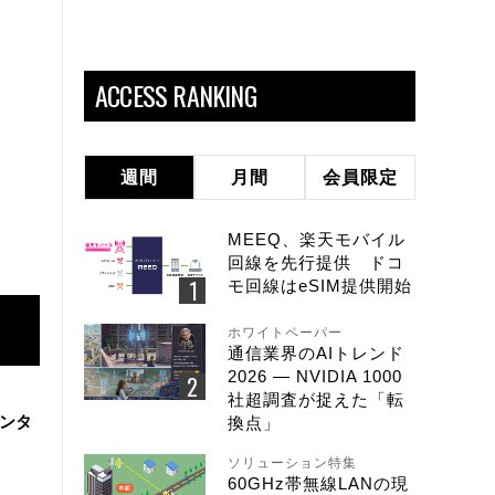
ACCESS RANKING
週間
月間
会員限定
MEEQ、楽天モバイル
回線を先行提供 ドコ
モ回線はeSIM提供開始
ホワイトペーパー
通信業界のAIトレンド
2026 ― NVIDIA 1000
社超調査が捉えた「転
センタ
換点」
ソリューション特集
60GHz帯無線LANの現