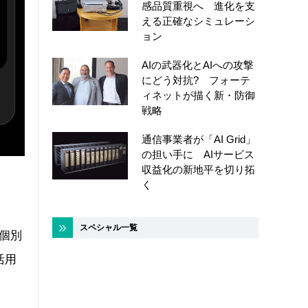
感品質重視へ 進化を支
える正確なシミュレーシ
ョン
AIの武器化とAIへの攻撃
にどう対抗? フォーテ
ィネットが描く新・防御
戦略
通信事業者が「AI Grid」
の担い手に AIサービス
収益化の新地平を切り拓
く
スペシャル一覧
個別
活用