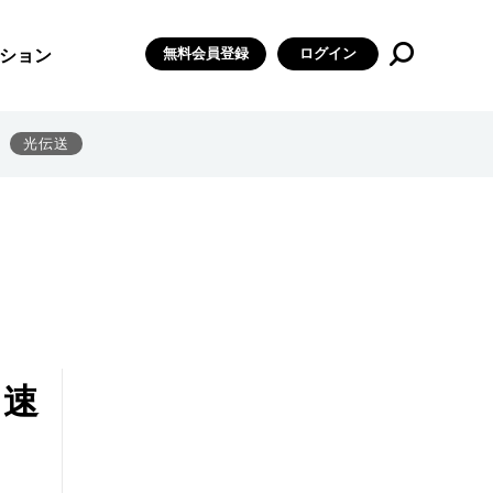
無料会員登録
ログイン
ション
光伝送
る速