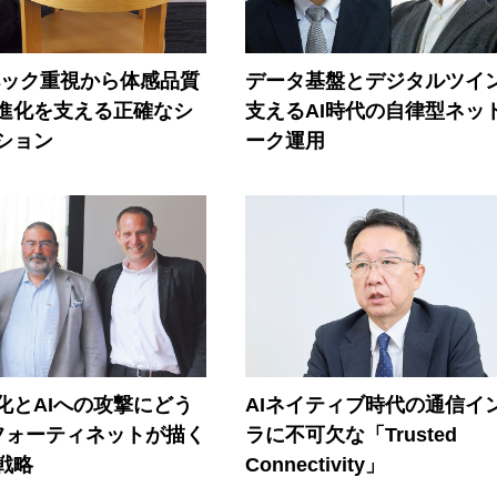
ペック重視から体感品質
データ基盤とデジタルツイ
進化を支える正確なシ
支えるAI時代の自律型ネッ
ション
ーク運用
器化とAIへの攻撃にどう
AIネイティブ時代の通信イ
フォーティネットが描く
ラに不可欠な「Trusted
戦略
Connectivity」