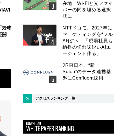
け
在地 Wi-Fiと光ファイ
バーの間を埋める選択
IAVI
肢に
「気球
NTTドコモ、2027年に
マーケティングを“フル
証開
AI化”へ 「現場社員も
納得の切れ味鋭いAIエ
ージェント作る」
JR東日本、“新
Suica”のデータ連携基
盤にConfluent採用
アクセスランキング一覧
DOWNLOAD
WHITE PAPER RANKING