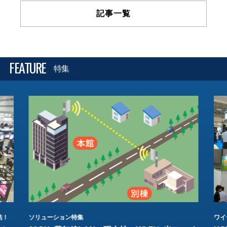
記事一覧
FEATURE
特集
結！
ソリューション特集
ワイ