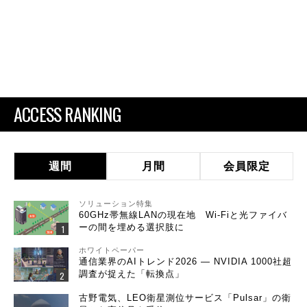
ACCESS RANKING
週間
月間
会員限定
ソリューション特集
60GHz帯無線LANの現在地 Wi-Fiと光ファイバ
ーの間を埋める選択肢に
ホワイトペーパー
通信業界のAIトレンド2026 ― NVIDIA 1000社超
調査が捉えた「転換点」
古野電気、LEO衛星測位サービス「Pulsar」の衛