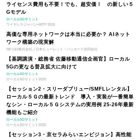
ライセンス費用も不要！でも、超安価！ の新しい５
Gモデル
ローカル5Gサミット
ワイヤレスジャパン×WTP 2026
高価な専用ネットワークは本当に必要か？ AIネット
ワーク構築の現実解
SB C&S株式会社／日本ヒューレット・パッカード合同会社
【基調講演・総務省 佐藤移動通信企画官】ローカル
5Gの更なる普及拡大に向けて
ローカル5Gサミット
ローカル5Gサミット2025
【セッション2・スリーダブリュー/SMFLレンタル】
ローカル５Ｇの最新トレンド 導入・実装が一番簡単
なシン・ローカル５Ｇシステムの実用例 25-26年最新
機能もご紹介
ローカル5Gサミット
ローカル5Gサミット2025
【セッション3・京セラみらいエンビジョン】高性能