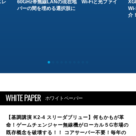
スレ
60GHz帯無線LANの現在地 Wi-Fiと光ファイ
XG
バーの間を埋める選択肢に
W
介
WHITE PAPER
ホワイトペーパー
【基調講演 K2-4 スリーダブリュー】何もかもが革
命！ゲームチェンジャー無線機がローカル５G市場の
既存概念を破壊する！！ コアサーバー不要！毎年の