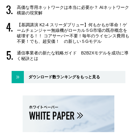
高価な専用ネットワークは本当に必要か？ AIネットワーク
構築の現実解
【基調講演 K2-4 スリーダブリュー】何もかもが革命！ゲ
ームチェンジャー無線機がローカル５G市場の既存概念を
破壊する！！ コアサーバー不要！毎年のライセンス費用も
不要！でも、超安価！ の新しい５Gモデル
通信事業者の新たな戦略ガイド B2B2Xモデルを成功に導
く秘訣とは
ダウンロード数ランキングをもっと見る