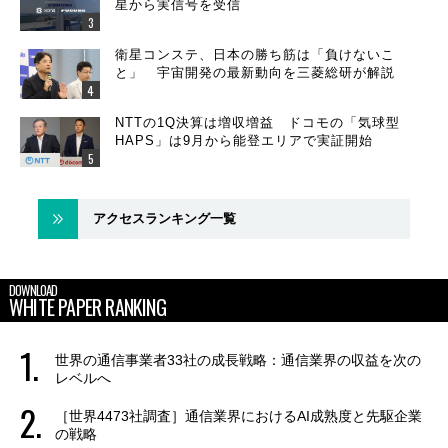
星から実信号を受信
衛星コンステ、日本の勝ち筋は「負けないこ
と」 宇宙開発の最新動向を三菱総研が解説
NTTの1Q決算は増収増益 ドコモの「気球型
HAPS」は9月から能登エリアで実証開始
アクセスランキング一覧
DOWNLOAD
WHITE PAPER RANKING
世界の通信事業者33社の成長戦略：通信業界の収益を次の
レベルへ
［世界4473社調査］通信業界におけるAI成熟度と先駆企業
の戦略