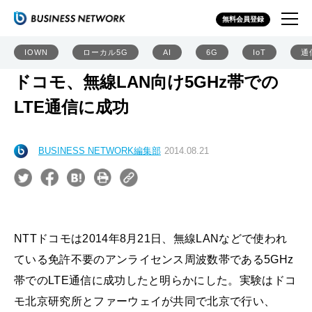
無料会員登録
IOWN
ローカル5G
AI
6G
IoT
通
ドコモ、無線LAN向け5GHz帯での
LTE通信に成功
BUSINESS NETWORK編集部
2014.08.21
NTTドコモは2014年8月21日、無線LANなどで使われ
ている免許不要のアンライセンス周波数帯である5GHz
帯でのLTE通信に成功したと明らかにした。実験はドコ
モ北京研究所とファーウェイが共同で北京で行い、