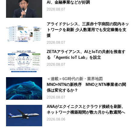
AI、金融事業などが好調
2026.08.07
アライドテレシス、三原赤十字病院の院内ネッ
トワークを刷新 少人数運用でも安定稼働を支
援
2026.08.07
ZETAアライアンス、AIとIoTの共創を推進す
る 「Agentic IoT Lab」を設立
2026.08.07
＜連載＞6G時代の新・業界地図
MNO×NTNの新秩序 MNOとNTN事業者の関
係は変化するか？
2026.08.07
ANAがエクイニクスとクラウド接続を刷新、
ネットワーク構築期間が数カ月から数週間へ
2026.08.06