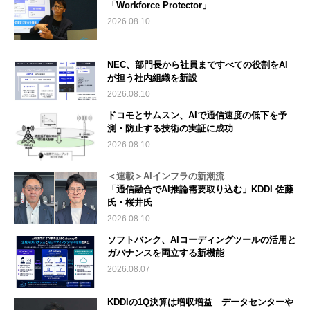
「Workforce Protector」
2026.08.10
NEC、部門長から社員まですべての役割をAI
が担う社内組織を新設
2026.08.10
ドコモとサムスン、AIで通信速度の低下を予
測・防止する技術の実証に成功
2026.08.10
＜連載＞AIインフラの新潮流
「通信融合でAI推論需要取り込む」KDDI 佐藤
氏・桜井氏
2026.08.10
ソフトバンク、AIコーディングツールの活用と
ガバナンスを両立する新機能
2026.08.07
KDDIの1Q決算は増収増益 データセンターや