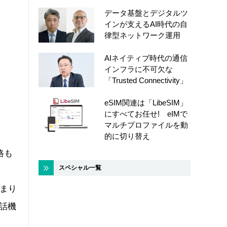
データ基盤とデジタルツ
インが支えるAI時代の自
律型ネットワーク運用
AIネイティブ時代の通信
インフラに不可欠な
「Trusted Connectivity」
eSIM関連は「LibeSIM」
にすべてお任せ! eIMで
マルチプロファイルを動
的に切り替え
格も
スペシャル一覧
出
つまり
話機