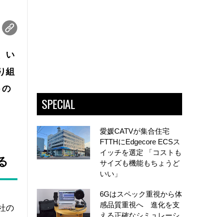
、い
り組
トの
SPECIAL
愛媛CATVが集合住宅
FTTHにEdgecore ECSス
イッチを選定 「コストも
る
サイズも機能もちょうど
いい」
6Gはスペック重視から体
感品質重視へ 進化を支
同社の
える正確なシミュレーシ