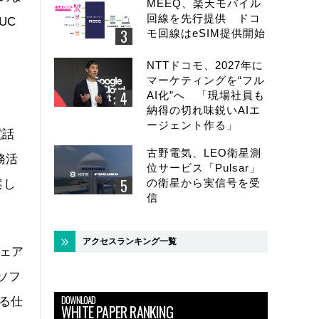
MEEQ、楽天モバイル
回線を先行提供 ドコ
UC
モ回線はeSIM提供開始
NTTドコモ、2027年に
マーケティングを“フル
AI化”へ 「現場社員も
納得の切れ味鋭いAIエ
ージェント作る」
電話
古野電気、LEO衛星測
務活
位サービス「Pulsar」
の衛星から実信号を受
案し
信
アクセスランキング一覧
ウェア
ソフ
DOWNLOAD
る仕
WHITE PAPER RANKING