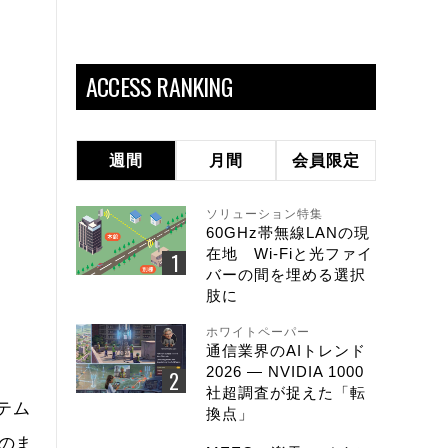
ACCESS RANKING
週間
月間
会員限定
ソリューション特集
60GHz帯無線LANの現
在地 Wi-Fiと光ファイ
バーの間を埋める選択
肢に
ホワイトペーパー
通信業界のAIトレンド
2026 ― NVIDIA 1000
社超調査が捉えた「転
テム
換点」
のま