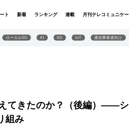
ート
新着
ランキング
連載
月刊テレコミュニケー
ローカル5G
AI
6G
IoT
通信事業者向け
見えてきたのか？（後編）――
り組み