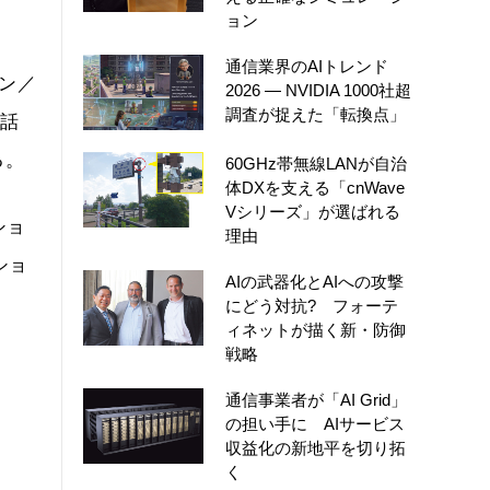
ョン
通信業界のAIトレンド
ョン／
2026 ― NVIDIA 1000社超
調査が捉えた「転換点」
電話
る。
60GHz帯無線LANが自治
体DXを支える「cnWave
Vシリーズ」が選ばれる
ショ
理由
ショ
AIの武器化とAIへの攻撃
にどう対抗? フォーテ
ィネットが描く新・防御
戦略
通信事業者が「AI Grid」
の担い手に AIサービス
収益化の新地平を切り拓
く