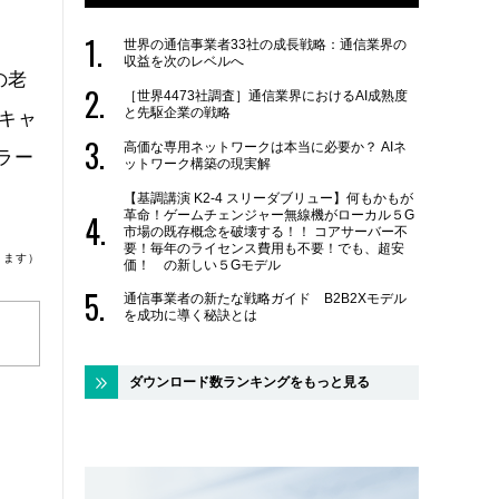
世界の通信事業者33社の成長戦略：通信業界の
収益を次のレベルへ
の老
［世界4473社調査］通信業界におけるAI成熟度
と先駆企業の戦略
キャ
高価な専用ネットワークは本当に必要か？ AIネ
ラー
ットワーク構築の現実解
【基調講演 K2-4 スリーダブリュー】何もかもが
革命！ゲームチェンジャー無線機がローカル５G
市場の既存概念を破壊する！！ コアサーバー不
要！毎年のライセンス費用も不要！でも、超安
ります）
価！ の新しい５Gモデル
通信事業者の新たな戦略ガイド B2B2Xモデル
を成功に導く秘訣とは
ダウンロード数ランキングをもっと見る