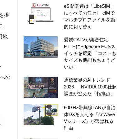
eSIM関連は「LibeSIM」
にすべてお任せ! eIMで
用を推
マルチプロファイルを動
す。
的に切り替え
用地
愛媛CATVが集合住宅
FTTHにEdgecore ECSス
。
イッチを選定 「コストも
サイズも機能もちょうど
ン
いい」
場への
通信業界のAIトレンド
2026 ― NVIDIA 1000社超
調査が捉えた「転換点」
60GHz帯無線LANが自治
体DXを支える「cnWave
Vシリーズ」が選ばれる
理由