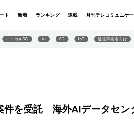
ート
新着
ランキング
連載
月刊テレコミュニケー
ローカル5G
AI
6G
IoT
通信事業者向け
査案件を受託 海外AIデータセン