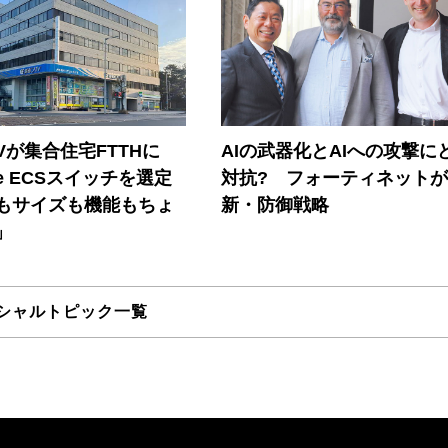
Vが集合住宅FTTHに
AIの武器化とAIへの攻撃に
ore ECSスイッチを選定
対抗? フォーティネット
もサイズも機能もちょ
新・防御戦略
」
シャルトピック一覧