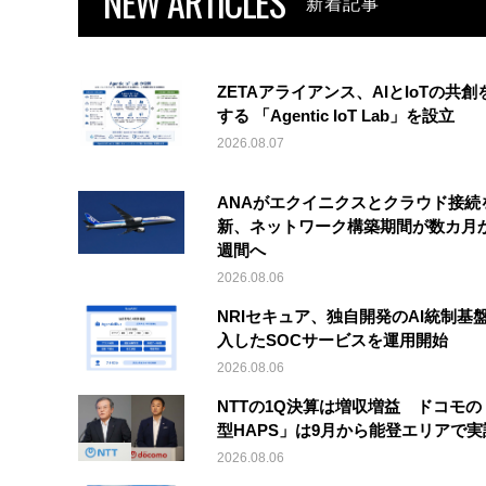
NEW ARTICLES
新着記事
ZETAアライアンス、AIとIoTの共創
する 「Agentic IoT Lab」を設立
2026.08.07
ANAがエクイニクスとクラウド接続
新、ネットワーク構築期間が数カ月
週間へ
2026.08.06
NRIセキュア、独自開発のAI統制基
入したSOCサービスを運用開始
2026.08.06
NTTの1Q決算は増収増益 ドコモの
型HAPS」は9月から能登エリアで
2026.08.06