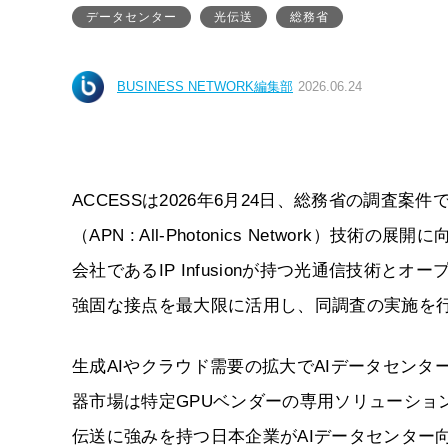
データセンター
光伝送
総務省
BUSINESS NETWORK編集部
2026.06.24
ACCESSは2026年6月24日、総務省の調査
（APN : All-Photonics Networ
会社であるIP Infusionが持つ光通信技術
強固な接点を最大限に活用し、同調査の実施を
生成AIやクラウド需要の拡大でAIデータセンタ
器市場は特定GPUベンダーの専用ソリューショ
伝送に強みを持つ日本企業がAIデータセンター