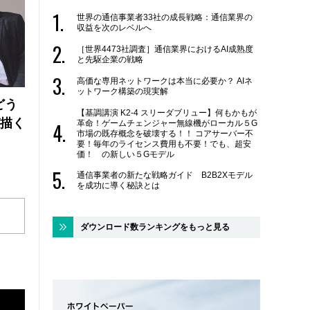
世界の通信事業者33社の成長戦略：通信業界の
収益を次のレベルへ
［世界4473社調査］通信業界におけるAI成熟度
と先駆企業の戦略
高価な専用ネットワークは本当に必要か？ AIネ
ットワーク構築の現実解
どう
【基調講演 K2-4 スリーダブリュー】何もかもが
が描く
革命！ゲームチェンジャー無線機がローカル５G
市場の既存概念を破壊する！！ コアサーバー不
要！毎年のライセンス費用も不要！でも、超安
価！ の新しい５Gモデル
通信事業者の新たな戦略ガイド B2B2Xモデル
を成功に導く秘訣とは
ダウンロード数ランキングをもっと見る