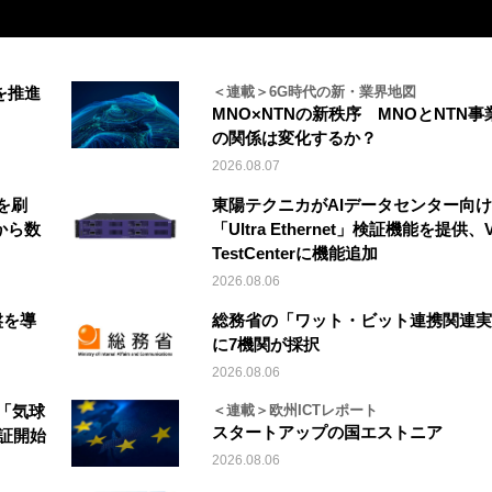
を推進
＜連載＞6G時代の新・業界地図
MNO×NTNの新秩序 MNOとNTN事
の関係は変化するか？
2026.08.07
を刷
東陽テクニカがAIデータセンター向け
から数
「Ultra Ethernet」検証機能を提供、V
TestCenterに機能追加
2026.08.06
盤を導
総務省の「ワット・ビット連携関連実
に7機関が採択
2026.08.06
「気球
＜連載＞欧州ICTレポート
スタートアップの国エストニア
実証開始
2026.08.06