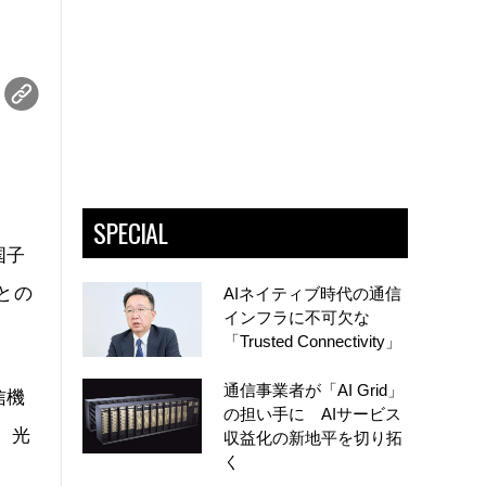
SPECIAL
国子
との
AIネイティブ時代の通信
インフラに不可欠な
「Trusted Connectivity」
通信事業者が「AI Grid」
信機
の担い手に AIサービス
、光
収益化の新地平を切り拓
く
。