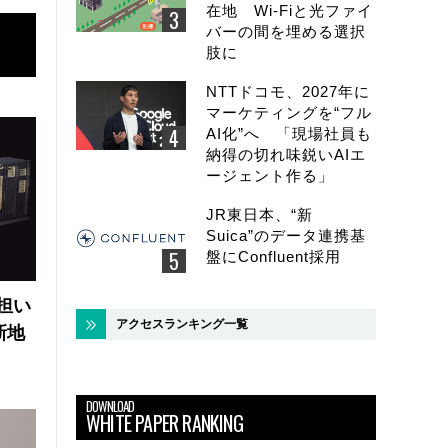
在地 Wi-Fiと光ファイ
バーの間を埋める選択
肢に
NTTドコモ、2027年に
マーケティングを“フル
AI化”へ 「現場社員も
納得の切れ味鋭いAIエ
ージェント作る」
JR東日本、“新
Suica”のデータ連携基
盤にConfluent採用
の担い
アクセスランキング一覧
新地
DOWNLOAD
WHITE PAPER RANKING