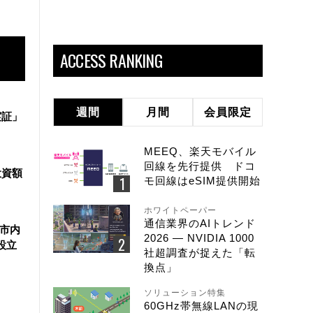
ACCESS RANKING
週間
月間
会員限定
実証」
MEEQ、楽天モバイル
回線を先行提供 ドコ
投資額
モ回線はeSIM提供開始
ホワイトペーパー
通信業界のAIトレンド
ど市内
2026 ― NVIDIA 1000
設立
社超調査が捉えた「転
換点」
ソリューション特集
60GHz帯無線LANの現