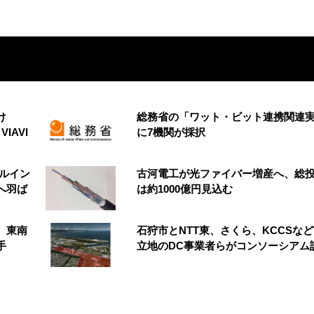
け
総務省の「ワット・ビット連携関連
VIAVI
に7機関が採択
ルイン
古河電工が光ファイバー増産へ、総
へ羽ば
は約1000億円見込む
、東南
石狩市とNTT東、さくら、KCCSな
手
立地のDC事業者らがコンソーシアム