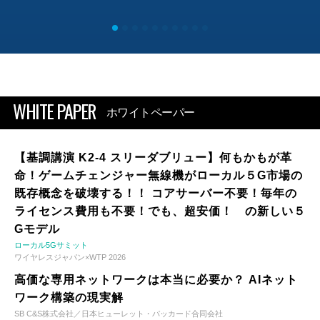
WHITE PAPER
ホワイトペーパー
【基調講演 K2-4 スリーダブリュー】何もかもが革
命！ゲームチェンジャー無線機がローカル５G市場の
既存概念を破壊する！！ コアサーバー不要！毎年の
ライセンス費用も不要！でも、超安価！ の新しい５
Gモデル
ローカル5Gサミット
ワイヤレスジャパン×WTP 2026
高価な専用ネットワークは本当に必要か？ AIネット
ワーク構築の現実解
SB C&S株式会社／日本ヒューレット・パッカード合同会社