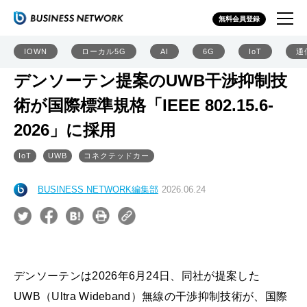
無料会員登録
IOWN
ローカル5G
AI
6G
IoT
通
デンソーテン提案のUWB干渉抑制技
術が国際標準規格「IEEE 802.15.6-
2026」に採用
IoT
UWB
コネクテッドカー
BUSINESS NETWORK編集部
2026.06.24
デンソーテンは2026年6月24日、同社が提案した
UWB（Ultra Wideband）無線の干渉抑制技術が、国際