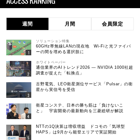
ACCESS RANKING
週間
月間
会員限定
ソリューション特集
60GHz帯無線LANの現在地 Wi-Fiと光ファイバ
ーの間を埋める選択肢に
ホワイトペーパー
通信業界のAIトレンド2026 ― NVIDIA 1000社超
調査が捉えた「転換点」
古野電気、LEO衛星測位サービス「Pulsar」の衛
星から実信号を受信
衛星コンステ、日本の勝ち筋は「負けないこ
と」 宇宙開発の最新動向を三菱総研が解説
NTTの1Q決算は増収増益 ドコモの「気球型
HAPS」は9月から能登エリアで実証開始