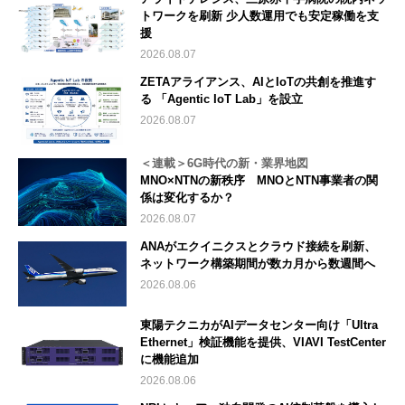
トワークを刷新 少人数運用でも安定稼働を支
援
2026.08.07
ZETAアライアンス、AIとIoTの共創を推進す
る 「Agentic IoT Lab」を設立
2026.08.07
＜連載＞6G時代の新・業界地図
MNO×NTNの新秩序 MNOとNTN事業者の関
係は変化するか？
2026.08.07
ANAがエクイニクスとクラウド接続を刷新、
ネットワーク構築期間が数カ月から数週間へ
2026.08.06
東陽テクニカがAIデータセンター向け「Ultra
Ethernet」検証機能を提供、VIAVI TestCenter
に機能追加
2026.08.06