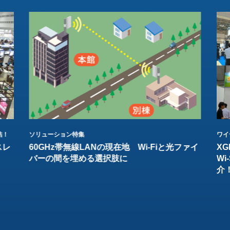
結！
ソリューション特集
ワイ
スレ
60GHz帯無線LANの現在地 Wi-Fiと光ファイ
XG
バーの間を埋める選択肢に
W
介