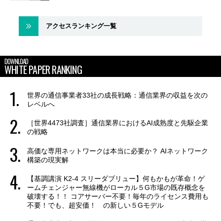
アクセスランキング一覧
DOWNLOAD
WHITE PAPER RANKING
世界の通信事業者33社の成長戦略：通信業界の収益を次の
レベルへ
［世界4473社調査］通信業界におけるAI成熟度と先駆企業
の戦略
高価な専用ネットワークは本当に必要か？ AIネットワーク
構築の現実解
【基調講演 K2-4 スリーダブリュー】何もかもが革命！ゲ
ームチェンジャー無線機がローカル５G市場の既存概念を
破壊する！！ コアサーバー不要！毎年のライセンス費用も
不要！でも、超安価！ の新しい５Gモデル