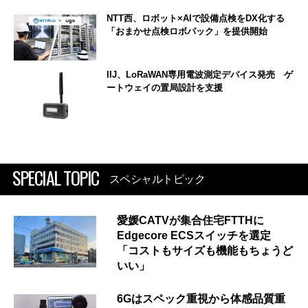
NTT西、ロボット×AIで設備点検をDX化する
「おまかせ点検ロボパック」を提供開始
IIJ、LoRaWAN専用電波測定デバイス発売 ゲ
ートウェイの置局設計を支援
SPECIAL TOPIC
スペシャルトピック
愛媛CATVが集合住宅FTTHに
Edgecore ECSスイッチを選定
「コストもサイズも機能もちょうど
いい」
6Gはスペック重視から体感品質重