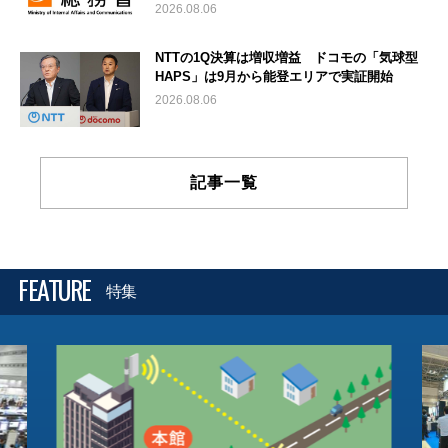
2026.08.06
NTTの1Q決算は増収増益 ドコモの「気球型
HAPS」は9月から能登エリアで実証開始
2026.08.06
記事一覧
FEATURE
特集