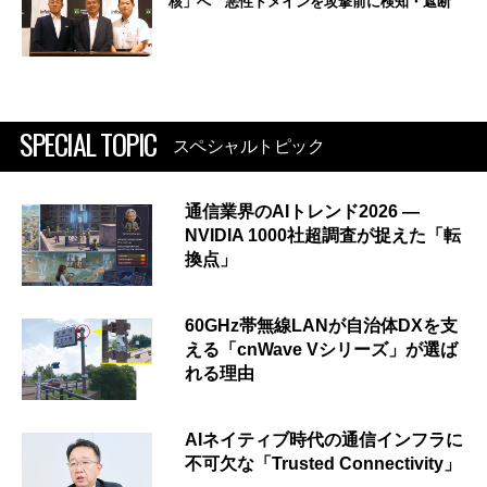
核」へ 悪性ドメインを攻撃前に検知・遮断
SPECIAL TOPIC
スペシャルトピック
通信業界のAIトレンド2026 ―
NVIDIA 1000社超調査が捉えた「転
換点」
60GHz帯無線LANが自治体DXを支
える「cnWave Vシリーズ」が選ば
れる理由
AIネイティブ時代の通信インフラに
不可欠な「Trusted Connectivity」