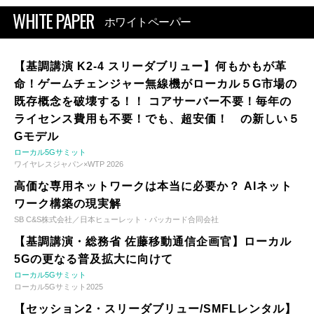
WHITE PAPER
ホワイトペーパー
【基調講演 K2-4 スリーダブリュー】何もかもが革
命！ゲームチェンジャー無線機がローカル５G市場の
既存概念を破壊する！！ コアサーバー不要！毎年の
ライセンス費用も不要！でも、超安価！ の新しい５
Gモデル
ローカル5Gサミット
ワイヤレスジャパン×WTP 2026
高価な専用ネットワークは本当に必要か？ AIネット
ワーク構築の現実解
SB C&S株式会社／日本ヒューレット・パッカード合同会社
【基調講演・総務省 佐藤移動通信企画官】ローカル
5Gの更なる普及拡大に向けて
ローカル5Gサミット
ローカル5Gサミット2025
【セッション2・スリーダブリュー/SMFLレンタル】