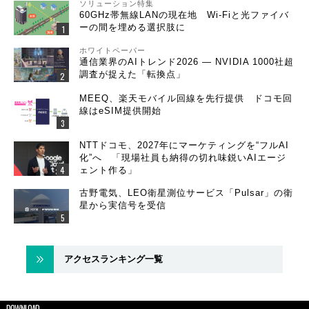
ソリューション特集
60GHz帯無線LANの現在地 Wi-Fiと光ファイバ
ーの間を埋める選択肢に
ホワイトペーパー
通信業界のAIトレンド2026 ― NVIDIA 1000社超
調査が捉えた「転換点」
MEEQ、楽天モバイル回線を先行提供 ドコモ回
線はeSIM提供開始
NTTドコモ、2027年にマーケティングを“フルAI
化”へ 「現場社員も納得の切れ味鋭いAIエージ
ェント作る」
古野電気、LEO衛星測位サービス「Pulsar」の衛
星から実信号を受信
アクセスランキング一覧
DOWNLOAD