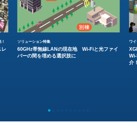
結！
ソリューション特集
ワイ
スレ
60GHz帯無線LANの現在地 Wi-Fiと光ファイ
XG
バーの間を埋める選択肢に
W
介