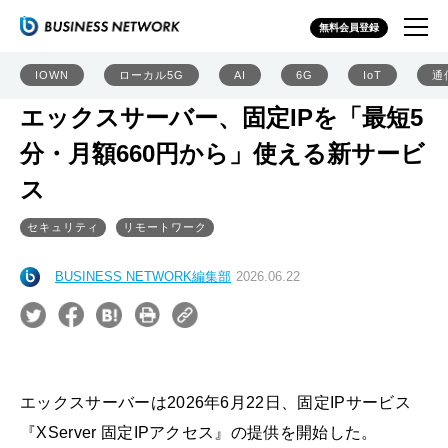
無料会員登録
IOWN
ローカル5G
AI
6G
IoT
通
エックスサーバー、固定IPを「最短5
分・月額660円から」使える新サービ
ス
セキュリティ
リモートワーク
BUSINESS NETWORK編集部
2026.06.22
エックスサーバーは2026年6月22日、固定IPサービス
『XServer 固定IPアクセス』の提供を開始した。