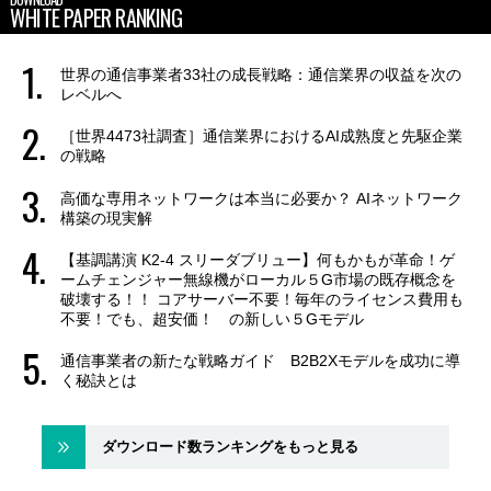
WHITE PAPER RANKING
世界の通信事業者33社の成長戦略：通信業界の収益を次の
レベルへ
［世界4473社調査］通信業界におけるAI成熟度と先駆企業
の戦略
高価な専用ネットワークは本当に必要か？ AIネットワーク
構築の現実解
【基調講演 K2-4 スリーダブリュー】何もかもが革命！ゲ
ームチェンジャー無線機がローカル５G市場の既存概念を
破壊する！！ コアサーバー不要！毎年のライセンス費用も
不要！でも、超安価！ の新しい５Gモデル
通信事業者の新たな戦略ガイド B2B2Xモデルを成功に導
く秘訣とは
ダウンロード数ランキングをもっと見る