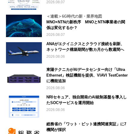
2026.08.07
＜連載＞6G時代の新・業界地図
MNO×NTNの新秩序 MNOとNTN事業者の関
係は変化するか？
2026.08.07
ANAがエクイニクスとクラウド接続を刷新、
ネットワーク構築期間が数カ月から数週間へ
2026.08.06
東陽テクニカがAIデータセンター向け「Ultra
Ethernet」検証機能を提供、VIAVI TestCenter
に機能追加
2026.08.06
NRIセキュア、独自開発のAI統制基盤を導入し
たSOCサービスを運用開始
2026.08.06
総務省の「ワット・ビット連携関連実証」に7
機関が採択