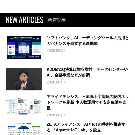
NEW ARTICLES
新着記事
ソフトバンク、AIコーディングツールの活用と
ガバナンスを両立する新機能
2026.08.07
KDDIの1Q決算は増収増益 データセンターや
AI、金融事業などが好調
2026.08.07
アライドテレシス、三原赤十字病院の院内ネッ
トワークを刷新 少人数運用でも安定稼働を支
援
2026.08.07
ZETAアライアンス、AIとIoTの共創を推進す
る 「Agentic IoT Lab」を設立