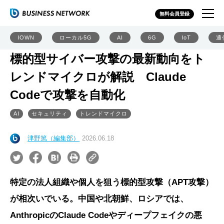
無料会員登録
IOWN
ローカル5G
AI
6G
IoT
通
標的型サイバー攻撃の最新動向をト
レンドマイクロが解説 Claude
Codeで攻撃を自動化
AI
セキュリティ
トレンドマイクロ
津野篤（編集部）
2026.06.18
特定の法人組織や個人を狙う標的型攻撃（APT攻撃）
が相次いでいる。中国や北朝鮮、ロシアでは、
AnthropicのClaude Codeやディープフェイクの悪