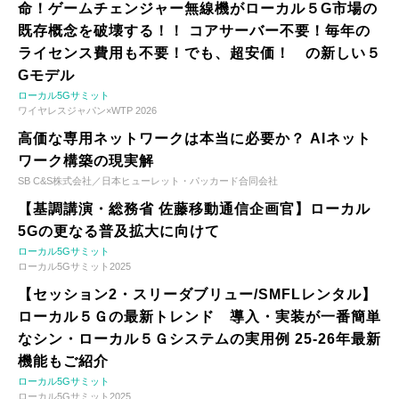
命！ゲームチェンジャー無線機がローカル５G市場の
既存概念を破壊する！！ コアサーバー不要！毎年の
ライセンス費用も不要！でも、超安価！ の新しい５
Gモデル
ローカル5Gサミット
ワイヤレスジャパン×WTP 2026
高価な専用ネットワークは本当に必要か？ AIネット
ワーク構築の現実解
SB C&S株式会社／日本ヒューレット・パッカード合同会社
【基調講演・総務省 佐藤移動通信企画官】ローカル
5Gの更なる普及拡大に向けて
ローカル5Gサミット
ローカル5Gサミット2025
【セッション2・スリーダブリュー/SMFLレンタル】
ローカル５Ｇの最新トレンド 導入・実装が一番簡単
なシン・ローカル５Ｇシステムの実用例 25-26年最新
機能もご紹介
ローカル5Gサミット
ローカル5Gサミット2025