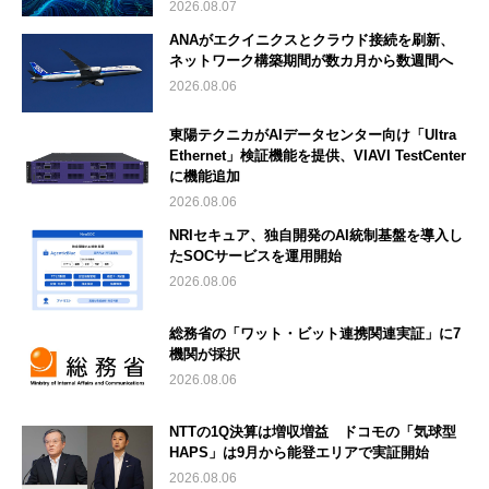
2026.08.07
ANAがエクイニクスとクラウド接続を刷新、
ネットワーク構築期間が数カ月から数週間へ
2026.08.06
東陽テクニカがAIデータセンター向け「Ultra
Ethernet」検証機能を提供、VIAVI TestCenter
に機能追加
2026.08.06
NRIセキュア、独自開発のAI統制基盤を導入し
たSOCサービスを運用開始
2026.08.06
総務省の「ワット・ビット連携関連実証」に7
機関が採択
2026.08.06
NTTの1Q決算は増収増益 ドコモの「気球型
HAPS」は9月から能登エリアで実証開始
2026.08.06