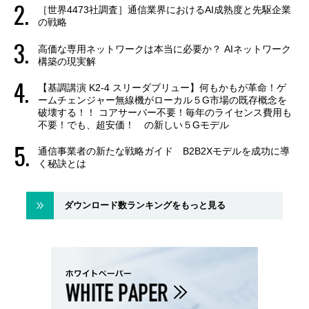
［世界4473社調査］通信業界におけるAI成熟度と先駆企業
の戦略
高価な専用ネットワークは本当に必要か？ AIネットワーク
構築の現実解
【基調講演 K2-4 スリーダブリュー】何もかもが革命！ゲ
ームチェンジャー無線機がローカル５G市場の既存概念を
破壊する！！ コアサーバー不要！毎年のライセンス費用も
不要！でも、超安価！ の新しい５Gモデル
通信事業者の新たな戦略ガイド B2B2Xモデルを成功に導
く秘訣とは
ダウンロード数ランキングをもっと見る