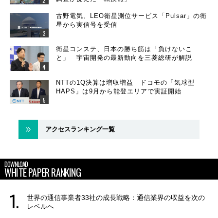
古野電気、LEO衛星測位サービス「Pulsar」の衛
星から実信号を受信
衛星コンステ、日本の勝ち筋は「負けないこ
と」 宇宙開発の最新動向を三菱総研が解説
NTTの1Q決算は増収増益 ドコモの「気球型
HAPS」は9月から能登エリアで実証開始
アクセスランキング一覧
DOWNLOAD
WHITE PAPER RANKING
世界の通信事業者33社の成長戦略：通信業界の収益を次の
レベルへ