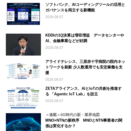
ソフトバンク、AIコーディングツールの活用と
ガバナンスを両立する新機能
2026.08.07
KDDIの1Q決算は増収増益 データセンターや
AI、金融事業などが好調
2026.08.07
アライドテレシス、三原赤十字病院の院内ネッ
トワークを刷新 少人数運用でも安定稼働を支
援
2026.08.07
ZETAアライアンス、AIとIoTの共創を推進す
る 「Agentic IoT Lab」を設立
2026.08.07
＜連載＞6G時代の新・業界地図
MNO×NTNの新秩序 MNOとNTN事業者の関
係は変化するか？