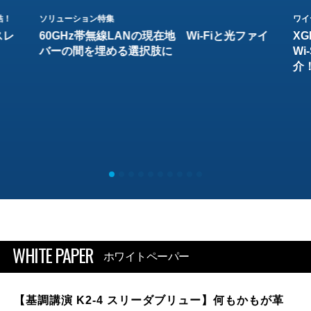
結！
ソリューション特集
ワイ
スレ
60GHz帯無線LANの現在地 Wi-Fiと光ファイ
XG
バーの間を埋める選択肢に
W
介
WHITE PAPER
ホワイトペーパー
【基調講演 K2-4 スリーダブリュー】何もかもが革