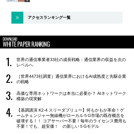
アクセスランキング一覧
DOWNLOAD
WHITE PAPER RANKING
世界の通信事業者33社の成長戦略：通信業界の収益を次の
レベルへ
［世界4473社調査］通信業界におけるAI成熟度と先駆企業
の戦略
高価な専用ネットワークは本当に必要か？ AIネットワーク
構築の現実解
【基調講演 K2-4 スリーダブリュー】何もかもが革命！ゲ
ームチェンジャー無線機がローカル５G市場の既存概念を
破壊する！！ コアサーバー不要！毎年のライセンス費用も
不要！でも、超安価！ の新しい５Gモデル