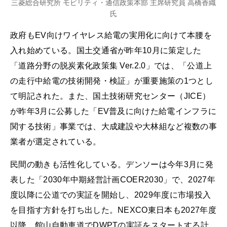
三菱総合研究所 モビリティ・通信政策本部 主席研究員 高橋香織
氏
政府もEV向けワイヤレス給電の実用化に向けて本腰を
入れ始めている。国土交通省が昨年10月に策定した
「道路分野の脱炭素化政策集 Ver.2.0」では、「公道上
の走行中給電の技術開発・検証」が重要施策の1つとし
て明記された。また、国土技術研究センター（JICE）
が昨年3月に公募した「EV普及に向けた給電インフラに
関する技術」事業では、大成建設や大林組など複数の事
業者が選定されている。
民間の動きも活性化している。デンソーは今年3月に発
表した「2030年中期経営計画COER2030」で、2027年
度以降に公道での実証を開始し、2029年度に市場投入
を目指す方針を打ち出した。NEXCO東日本も2027年度
以降、館山自動車道でDWPTの実証をスタートする計