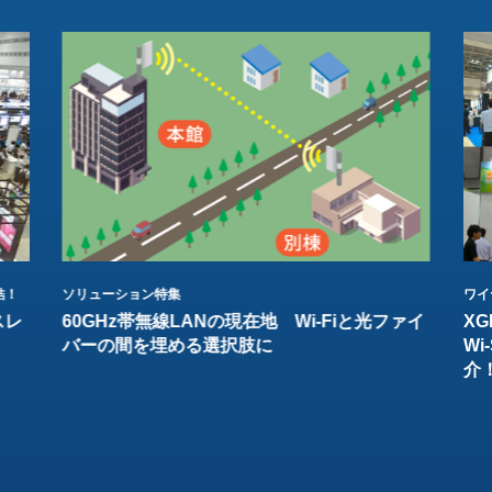
結！
ソリューション特集
ワイ
スレ
60GHz帯無線LANの現在地 Wi-Fiと光ファイ
XG
バーの間を埋める選択肢に
W
介