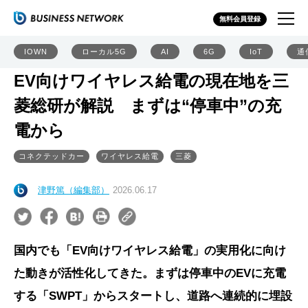
無料会員登録
IOWN
ローカル5G
AI
6G
IoT
通
EV向けワイヤレス給電の現在地を三
菱総研が解説 まずは“停車中”の充
電から
コネクテッドカー
ワイヤレス給電
三菱
津野篤（編集部）
2026.06.17
国内でも「EV向けワイヤレス給電」の実用化に向け
た動きが活性化してきた。まずは停車中のEVに充電
する「SWPT」からスタートし、道路へ連続的に埋設