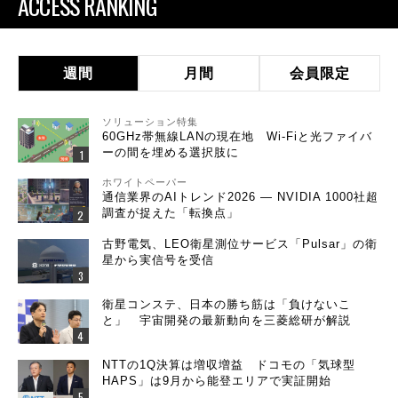
ACCESS RANKING
週間
月間
会員限定
ソリューション特集
60GHz帯無線LANの現在地 Wi-Fiと光ファイバ
ーの間を埋める選択肢に
ホワイトペーパー
通信業界のAIトレンド2026 ― NVIDIA 1000社超
調査が捉えた「転換点」
古野電気、LEO衛星測位サービス「Pulsar」の衛
星から実信号を受信
衛星コンステ、日本の勝ち筋は「負けないこ
と」 宇宙開発の最新動向を三菱総研が解説
NTTの1Q決算は増収増益 ドコモの「気球型
HAPS」は9月から能登エリアで実証開始