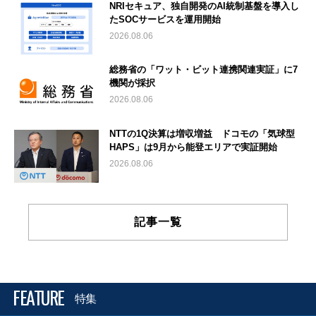
NRIセキュア、独自開発のAI統制基盤を導入し
たSOCサービスを運用開始
2026.08.06
総務省の「ワット・ビット連携関連実証」に7
機関が採択
2026.08.06
NTTの1Q決算は増収増益 ドコモの「気球型
HAPS」は9月から能登エリアで実証開始
2026.08.06
記事一覧
FEATURE
特集