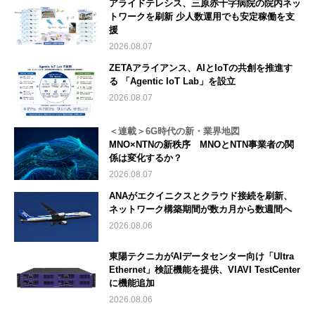
アライドテレシス、三原赤十字病院の院内ネッ
トワークを刷新 少人数運用でも安定稼働を支
援
2026.08.07
ZETAアライアンス、AIとIoTの共創を推進す
る 「Agentic IoT Lab」を設立
2026.08.07
＜連載＞6G時代の新・業界地図
MNO×NTNの新秩序 MNOとNTN事業者の関
係は変化するか？
2026.08.07
ANAがエクイニクスとクラウド接続を刷新、
ネットワーク構築期間が数カ月から数週間へ
2026.08.06
東陽テクニカがAIデータセンター向け「Ultra
Ethernet」検証機能を提供、VIAVI TestCenter
に機能追加
2026.08.06