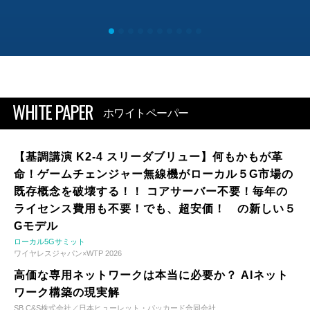
WHITE PAPER
ホワイトペーパー
【基調講演 K2-4 スリーダブリュー】何もかもが革
命！ゲームチェンジャー無線機がローカル５G市場の
既存概念を破壊する！！ コアサーバー不要！毎年の
ライセンス費用も不要！でも、超安価！ の新しい５
Gモデル
ローカル5Gサミット
ワイヤレスジャパン×WTP 2026
高価な専用ネットワークは本当に必要か？ AIネット
ワーク構築の現実解
SB C&S株式会社／日本ヒューレット・パッカード合同会社