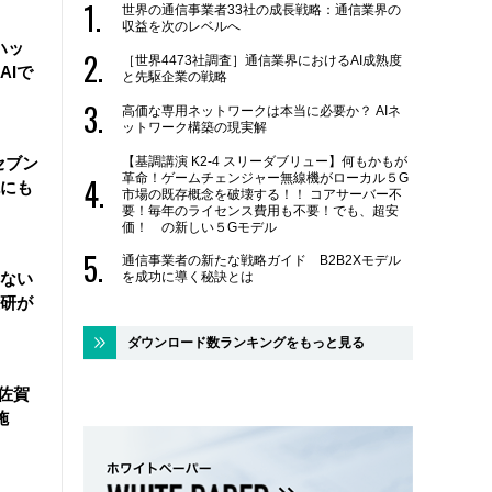
世界の通信事業者33社の成長戦略：通信業界の
収益を次のレベルへ
ハッ
［世界4473社調査］通信業界におけるAI成熟度
AIで
と先駆企業の戦略
高価な専用ネットワークは本当に必要か？ AIネ
ットワーク構築の現実解
【基調講演 K2-4 スリーダブリュー】何もかもが
セブン
革命！ゲームチェンジャー無線機がローカル５G
にも
市場の既存概念を破壊する！！ コアサーバー不
要！毎年のライセンス費用も不要！でも、超安
価！ の新しい５Gモデル
通信事業者の新たな戦略ガイド B2B2Xモデル
ない
を成功に導く秘訣とは
研が
ダウンロード数ランキングをもっと見る
佐賀
施