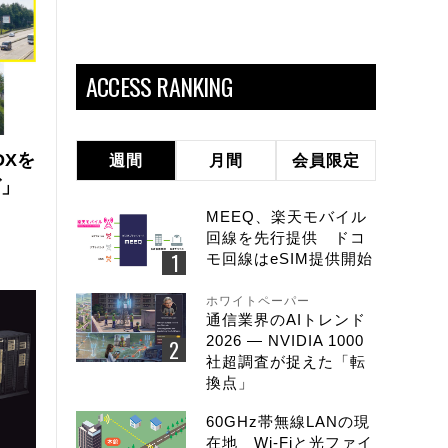
ACCESS RANKING
DXを
週間
月間
会員限定
ズ」
MEEQ、楽天モバイル
回線を先行提供 ドコ
モ回線はeSIM提供開始
ホワイトペーパー
通信業界のAIトレンド
2026 ― NVIDIA 1000
社超調査が捉えた「転
換点」
60GHz帯無線LANの現
在地 Wi-Fiと光ファイ