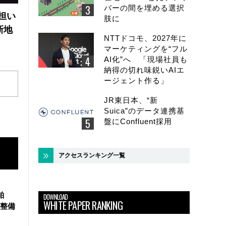
バーの間を埋める選択
の担い
肢に
新地
NTTドコモ、2027年に
マーケティングを“フル
AI化”へ 「現場社員も
納得の切れ味鋭いAIエ
ージェント作る」
JR東日本、“新
Suica”のデータ連携基
盤にConfluent採用
アクセスランキング一覧
舶
DOWNLOAD
WHITE PAPER RANKING
整備