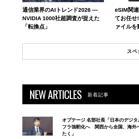
通信業界のAIトレンド2026 ―
eSIM関
NVIDIA 1000社超調査が捉えた
てお任せ
「転換点」
ァイルを
スペ
NEW ARTICLES
新着記事
オプテージ 名部社長「日本のデジタ
フラ強靭化へ 関西から全国、海外
たく」