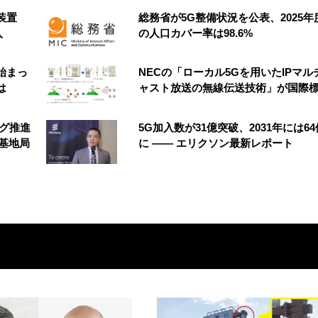
装置
総務省が5G整備状況を公表、2025年
入
の人口カバー率は98.6%
始まっ
NECの「ローカル5Gを用いたIPマル
は
ャスト放送の無線伝送技術」が国際
ング推進
5G加入数が31億突破、2031年には6
の基地局
に ―― エリクソン最新レポート