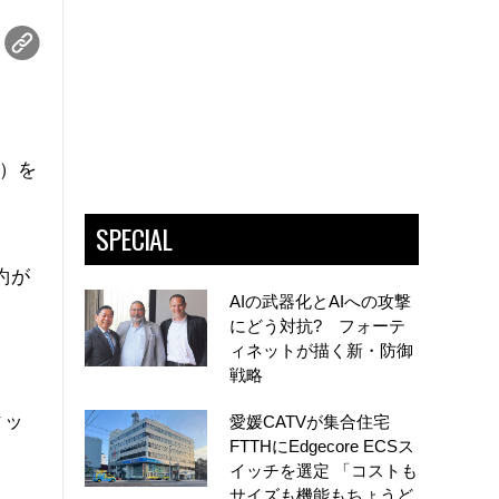
版）を
SPECIAL
約が
AIの武器化とAIへの攻撃
にどう対抗? フォーテ
ィネットが描く新・防御
戦略
ィッ
愛媛CATVが集合住宅
FTTHにEdgecore ECSス
イッチを選定 「コストも
サイズも機能もちょうど