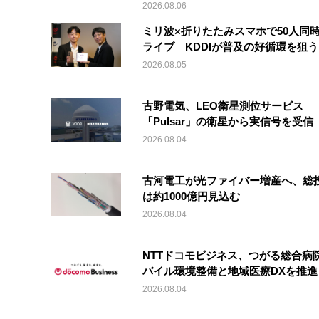
2026.08.06
ミリ波×折りたたみスマホで50人同時
ライブ KDDIが普及の好循環を狙う
2026.08.05
古野電気、LEO衛星測位サービス
「Pulsar」の衛星から実信号を受信
2026.08.04
古河電工が光ファイバー増産へ、総
は約1000億円見込む
2026.08.04
NTTドコモビジネス、つがる総合病
バイル環境整備と地域医療DXを推進
2026.08.04