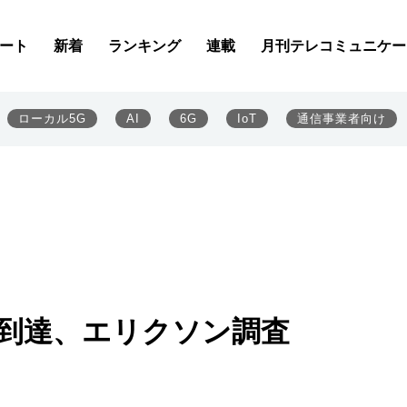
ート
新着
ランキング
連載
月刊テレコミュニケー
ローカル5G
AI
6G
IoT
通信事業者向け
に到達、エリクソン調査