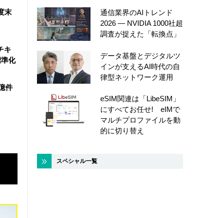
度末
通信業界のAIトレンド
2026 ― NVIDIA 1000社超
調査が捉えた「転換点」
チキ
データ基盤とデジタルツ
標準化
インが支えるAI時代の自
律型ネットワーク運用
4億件
eSIM関連は「LibeSIM」
にすべてお任せ! eIMで
マルチプロファイルを動
的に切り替え
スペシャル一覧