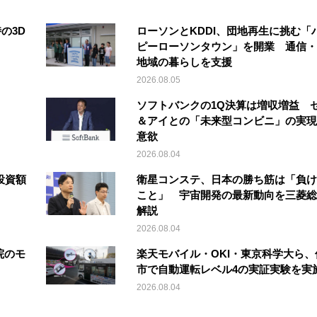
の3D
ローソンとKDDI、団地再生に挑む「
ピーローソンタウン」を開業 通信・
地域の暮らしを支援
2026.08.05
ソフトバンクの1Q決算は増収増益 
＆アイとの「未来型コンビニ」の実現
意欲
2026.08.04
投資額
衛星コンステ、日本の勝ち筋は「負け
こと」 宇宙開発の最新動向を三菱総
解説
2026.08.04
院のモ
楽天モバイル・OKI・東京科学大ら、
市で自動運転レベル4の実証実験を実
2026.08.04