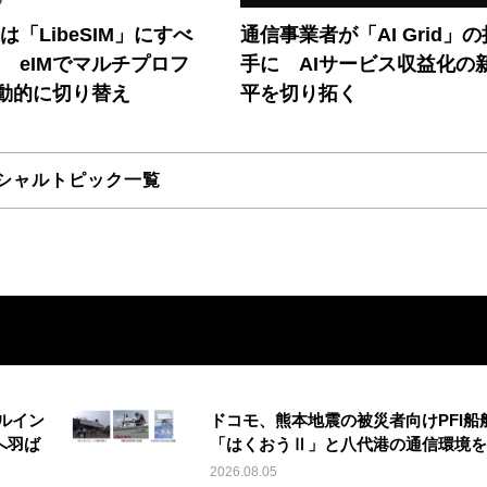
連は「LibeSIM」にすべ
通信事業者が「AI Grid」
! eIMでマルチプロフ
手に AIサービス収益化の
動的に切り替え
平を切り拓く
シャルトピック一覧
ルイン
ドコモ、熊本地震の被災者向けPFI船
へ羽ば
「はくおうⅡ」と八代港の通信環境を
2026.08.05