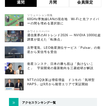
週間
月間
会員限定
ソリューション特集
60GHz帯無線LANの現在地 Wi-Fiと光ファイバ
ーの間を埋める選択肢に
ホワイトペーパー
通信業界のAIトレンド2026 ― NVIDIA 1000社超
調査が捉えた「転換点」
古野電気、LEO衛星測位サービス「Pulsar」の衛
星から実信号を受信
衛星コンステ、日本の勝ち筋は「負けないこ
と」 宇宙開発の最新動向を三菱総研が解説
NTTの1Q決算は増収増益 ドコモの「気球型
HAPS」は9月から能登エリアで実証開始
アクセスランキング一覧