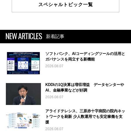
スペシャルトピック一覧
NEW ARTICLES
新着記事
ソフトバンク、AIコーディングツールの活用と
ガバナンスを両立する新機能
2026.08.07
KDDIの1Q決算は増収増益 データセンターや
AI、金融事業などが好調
2026.08.07
アライドテレシス、三原赤十字病院の院内ネッ
トワークを刷新 少人数運用でも安定稼働を支
援
2026.08.07