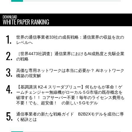
DOWNLOAD
WHITE PAPER RANKING
世界の通信事業者33社の成長戦略：通信業界の収益を次の
レベルへ
［世界4473社調査］通信業界におけるAI成熟度と先駆企業
の戦略
高価な専用ネットワークは本当に必要か？ AIネットワーク
構築の現実解
【基調講演 K2-4 スリーダブリュー】何もかもが革命！ゲ
ームチェンジャー無線機がローカル５G市場の既存概念を
破壊する！！ コアサーバー不要！毎年のライセンス費用も
不要！でも、超安価！ の新しい５Gモデル
通信事業者の新たな戦略ガイド B2B2Xモデルを成功に導
く秘訣とは