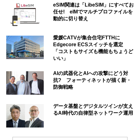
eSIM関連は「LibeSIM」にすべてお
任せ! eIMでマルチプロファイルを
動的に切り替え
愛媛CATVが集合住宅FTTHに
Edgecore ECSスイッチを選定
「コストもサイズも機能もちょうど
いい」
AIの武器化とAIへの攻撃にどう対
抗? フォーティネットが描く新・
防御戦略
データ基盤とデジタルツインが支え
るAI時代の自律型ネットワーク運用