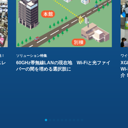
結！
ソリューション特集
ワイ
スレ
60GHz帯無線LANの現在地 Wi-Fiと光ファイ
XG
バーの間を埋める選択肢に
W
介