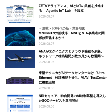
ZETAアライアンス、AIとIoTの共創を推進す
る 「Agentic IoT Lab」を設立
2026.08.07
＜連載＞6G時代の新・業界地図
MNO×NTNの新秩序 MNOとNTN事業者の関
係は変化するか？
2026.08.07
ANAがエクイニクスとクラウド接続を刷新、
ネットワーク構築期間が数カ月から数週間へ
2026.08.06
東陽テクニカがAIデータセンター向け「Ultra
Ethernet」検証機能を提供、VIAVI TestCenter
に機能追加
2026.08.06
NRIセキュア、独自開発のAI統制基盤を導入し
たSOCサービスを運用開始
2026.08.06