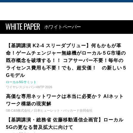
WHITE PAPER
ホワイトペーパー
【基調講演 K2-4 スリーダブリュー】何もかもが革
命！ゲームチェンジャー無線機がローカル５G市場の
既存概念を破壊する！！ コアサーバー不要！毎年の
ライセンス費用も不要！でも、超安価！ の新しい５
Gモデル
ローカル5Gサミット
ワイヤレスジャパン×WTP 2026
高価な専用ネットワークは本当に必要か？ AIネット
ワーク構築の現実解
SB C&S株式会社／日本ヒューレット・パッカード合同会社
【基調講演・総務省 佐藤移動通信企画官】ローカル
5Gの更なる普及拡大に向けて