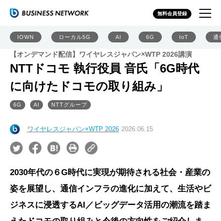
無料会員登録
IOWN
ローカル5G
AI
6G
IoT
通
【オンデマンド配信】ワイヤレスジャパン×WTP 2026講演
NTTドコモ 執行役員 音氏「6G時代
に向けたドコモの取り組み」
6G
AI
NTTグループ
ワイヤレスジャパン×WTP 2026
2026.06.15
2030年代の６G時代に実現が期待される社会・産業の
姿を展望し、通信インフラの進化に加えて、生活やビ
ジネスに浸透するAI／ビッグデータ活用の潮流を踏ま