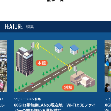
FEATURE
特集
結！
ソリューション特集
ワイ
スレ
60GHz帯無線LANの現在地 Wi-Fiと光ファイ
XG
バーの間を埋める選択肢に
W