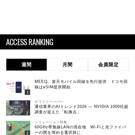
ACCESS RANKING
週間
月間
会員限定
MEEQ、楽天モバイル回線を先行提供 ドコモ回
線はeSIM提供開始
ホワイトペーパー
通信業界のAIトレンド2026 ― NVIDIA 1000社超
調査が捉えた「転換点」
ソリューション特集
60GHz帯無線LANの現在地 Wi-Fiと光ファイバ
ーの間を埋める選択肢に