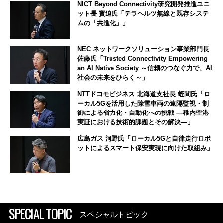
NICT Beyond Connectivity研究開発推進ユニ
ット長 寳迫氏「テラヘルツ無線と既存システ
ムの「共進化」」
NEC ネットワークソリューション事業部門長
佐藤氏「Trusted Connectivity Empowering
an AI Native Society ～信頼のつなぐ力で、AI
社会の未来をひらく～」
NTTドコモビジネス 北海道支社長 蛭間氏「ロ
ーカル5Gを活用した除雪車両の遠隔監視・制
御による省力化・自動化への挑戦 ―稚内空港
実証における技術的課題とその解決―」
広島ガス 河野氏「ローカル5Gと自律走行ロボ
ットによるスマート保安実現に向けた取組み」
SPECIAL TOPIC
スペシャルトピック