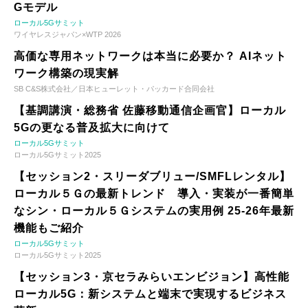
Gモデル
ローカル5Gサミット
ワイヤレスジャパン×WTP 2026
高価な専用ネットワークは本当に必要か？ AIネット
ワーク構築の現実解
SB C&S株式会社／日本ヒューレット・パッカード合同会社
【基調講演・総務省 佐藤移動通信企画官】ローカル
5Gの更なる普及拡大に向けて
ローカル5Gサミット
ローカル5Gサミット2025
【セッション2・スリーダブリュー/SMFLレンタル】
ローカル５Ｇの最新トレンド 導入・実装が一番簡単
なシン・ローカル５Ｇシステムの実用例 25-26年最新
機能もご紹介
ローカル5Gサミット
ローカル5Gサミット2025
【セッション3・京セラみらいエンビジョン】高性能
ローカル5G：新システムと端末で実現するビジネス