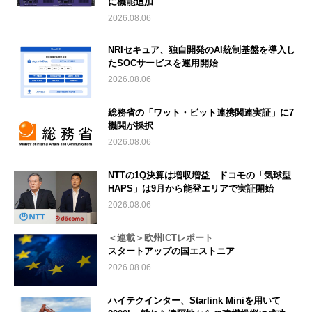
に機能追加
2026.08.06
NRIセキュア、独自開発のAI統制基盤を導入し
たSOCサービスを運用開始
2026.08.06
総務省の「ワット・ビット連携関連実証」に7
機関が採択
2026.08.06
NTTの1Q決算は増収増益 ドコモの「気球型
HAPS」は9月から能登エリアで実証開始
2026.08.06
＜連載＞欧州ICTレポート
スタートアップの国エストニア
2026.08.06
ハイテクインター、Starlink Miniを用いて