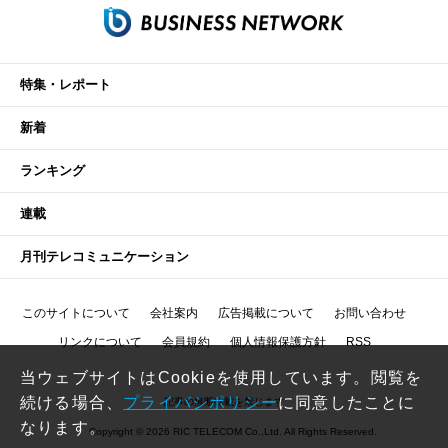
特集・レポート
新着
ランキング
連載
月刊テレコミュニケーション
このサイトについて
会社案内
広告掲載について
お問い合わせ
リンクについて
会員規約
個人情報保護方針
RSS
当ウェブサイトはCookieを使用しています。閲覧を
続ける場合、
プライバシポリシー
に同意したことに
記事の無断転載を禁じます
なります。
Copyright © 2026 RIC TELECOM Co.,Ltd. All Rights Reserved.