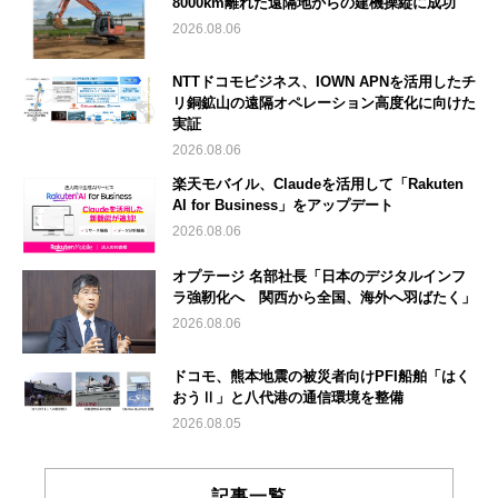
8000km離れた遠隔地からの建機操縦に成功
2026.08.06
NTTドコモビジネス、IOWN APNを活用したチ
リ銅鉱山の遠隔オペレーション高度化に向けた
実証
2026.08.06
楽天モバイル、Claudeを活用して「Rakuten
AI for Business」をアップデート
2026.08.06
オプテージ 名部社長「日本のデジタルインフ
ラ強靭化へ 関西から全国、海外へ羽ばたく」
2026.08.06
ドコモ、熊本地震の被災者向けPFI船舶「はく
おうⅡ」と八代港の通信環境を整備
2026.08.05
記事一覧