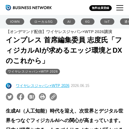
無料会員登録
IOWN
ローカル5G
AI
6G
IoT
通
【オンデマンド配信】ワイヤレスジャパン×WTP 2026講演
インプレス 首席編集委員 志度氏「フ
ィジカルAIが求めるエッジ環境とDX
のこれから」
ワイヤレスジャパン×WTP 2026
ワイヤレスジャパン×WTP 2026
2026.06.15
生成AI（人工知能）時代を迎え、次世界とデジタル世
界をつなぐフィジカルAIへの関心が高まっています。