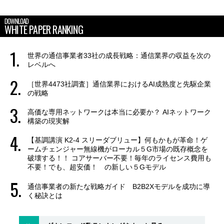
DOWNLOAD
WHITE PAPER RANKING
世界の通信事業者33社の成長戦略：通信業界の収益を次の
レベルへ
［世界4473社調査］通信業界におけるAI成熟度と先駆企業
の戦略
高価な専用ネットワークは本当に必要か？ AIネットワーク
構築の現実解
【基調講演 K2-4 スリーダブリュー】何もかもが革命！ゲ
ームチェンジャー無線機がローカル５G市場の既存概念を
破壊する！！ コアサーバー不要！毎年のライセンス費用も
不要！でも、超安価！ の新しい５Gモデル
通信事業者の新たな戦略ガイド B2B2Xモデルを成功に導
く秘訣とは