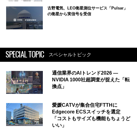
古野電気、LEO衛星測位サービス「Pulsar」
の衛星から実信号を受信
SPECIAL TOPIC
スペシャルトピック
通信業界のAIトレンド2026 ―
NVIDIA 1000社超調査が捉えた「転
換点」
愛媛CATVが集合住宅FTTHに
Edgecore ECSスイッチを選定
「コストもサイズも機能もちょうど
いい」