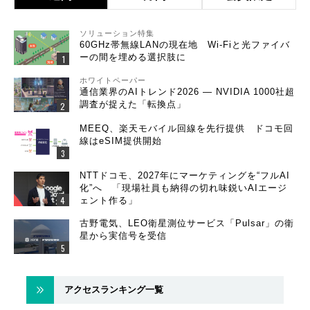
ソリューション特集
60GHz帯無線LANの現在地 Wi-Fiと光ファイバ
ーの間を埋める選択肢に
ホワイトペーパー
通信業界のAIトレンド2026 ― NVIDIA 1000社超
調査が捉えた「転換点」
MEEQ、楽天モバイル回線を先行提供 ドコモ回
線はeSIM提供開始
NTTドコモ、2027年にマーケティングを“フルAI
化”へ 「現場社員も納得の切れ味鋭いAIエージ
ェント作る」
古野電気、LEO衛星測位サービス「Pulsar」の衛
星から実信号を受信
アクセスランキング一覧