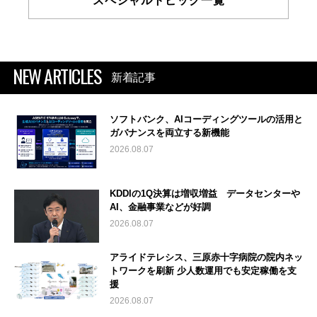
スペシャルトピック一覧
NEW ARTICLES
新着記事
ソフトバンク、AIコーディングツールの活用と
ガバナンスを両立する新機能
2026.08.07
KDDIの1Q決算は増収増益 データセンターや
AI、金融事業などが好調
2026.08.07
アライドテレシス、三原赤十字病院の院内ネッ
トワークを刷新 少人数運用でも安定稼働を支
援
2026.08.07