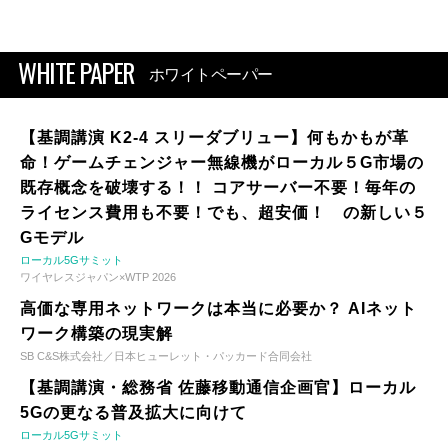
WHITE PAPER
ホワイトペーパー
【基調講演 K2-4 スリーダブリュー】何もかもが革
命！ゲームチェンジャー無線機がローカル５G市場の
既存概念を破壊する！！ コアサーバー不要！毎年の
ライセンス費用も不要！でも、超安価！ の新しい５
Gモデル
ローカル5Gサミット
ワイヤレスジャパン×WTP 2026
高価な専用ネットワークは本当に必要か？ AIネット
ワーク構築の現実解
SB C&S株式会社／日本ヒューレット・パッカード合同会社
【基調講演・総務省 佐藤移動通信企画官】ローカル
5Gの更なる普及拡大に向けて
ローカル5Gサミット