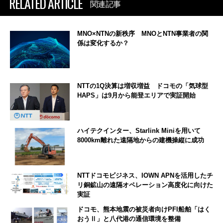
RELATED ARTICLE
関連記事
MNO×NTNの新秩序 MNOとNTN事業者の関
係は変化するか？
NTTの1Q決算は増収増益 ドコモの「気球型
HAPS」は9月から能登エリアで実証開始
ハイテクインター、Starlink Miniを用いて
8000km離れた遠隔地からの建機操縦に成功
NTTドコモビジネス、IOWN APNを活用したチ
リ銅鉱山の遠隔オペレーション高度化に向けた
実証
ドコモ、熊本地震の被災者向けPFI船舶「はく
おうⅡ」と八代港の通信環境を整備