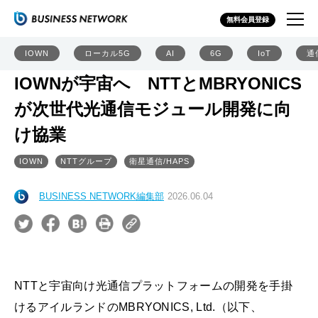
無料会員登録
IOWN
ローカル5G
AI
6G
IoT
通
IOWNが宇宙へ NTTとMBRYONICS
が次世代光通信モジュール開発に向
け協業
IOWN
NTTグループ
衛星通信/HAPS
BUSINESS NETWORK編集部
2026.06.04
NTTと宇宙向け光通信プラットフォームの開発を手掛
けるアイルランドのMBRYONICS, Ltd.（以下、