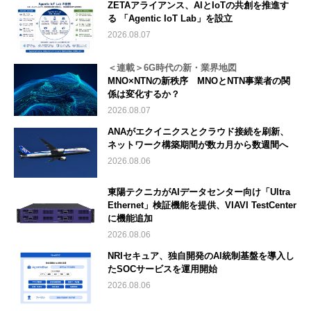
ZETAアライアンス、AIとIoTの共創を推進す
る 「Agentic IoT Lab」を設立
2026.08.07
＜連載＞6G時代の新・業界地図
MNO×NTNの新秩序 MNOとNTN事業者の関
係は変化するか？
2026.08.07
ANAがエクイニクスとクラウド接続を刷新、
ネットワーク構築期間が数カ月から数週間へ
2026.08.06
東陽テクニカがAIデータセンター向け「Ultra
Ethernet」検証機能を提供、VIAVI TestCenter
に機能追加
2026.08.06
NRIセキュア、独自開発のAI統制基盤を導入し
たSOCサービスを運用開始
2026.08.06