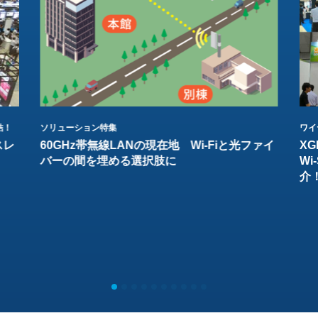
結！
ソリューション特集
ワイ
スレ
60GHz帯無線LANの現在地 Wi-Fiと光ファイ
XG
バーの間を埋める選択肢に
W
介