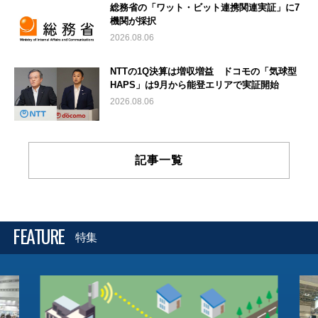
総務省の「ワット・ビット連携関連実証」に7
機関が採択
2026.08.06
NTTの1Q決算は増収増益 ドコモの「気球型
HAPS」は9月から能登エリアで実証開始
2026.08.06
記事一覧
FEATURE
特集