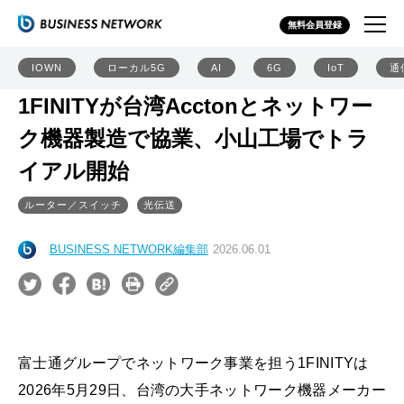
無料会員登録
IOWN
ローカル5G
AI
6G
IoT
通
1FINITYが台湾Acctonとネットワー
ク機器製造で協業、小山工場でトラ
イアル開始
ルーター／スイッチ
光伝送
BUSINESS NETWORK編集部
2026.06.01
富士通グループでネットワーク事業を担う1FINITYは
2026年5月29日、台湾の大手ネットワーク機器メーカー