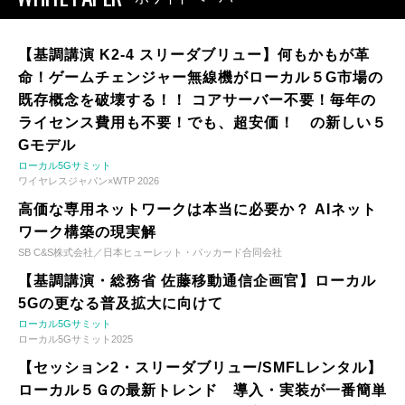
【基調講演 K2-4 スリーダブリュー】何もかもが革
命！ゲームチェンジャー無線機がローカル５G市場の
既存概念を破壊する！！ コアサーバー不要！毎年の
ライセンス費用も不要！でも、超安価！ の新しい５
Gモデル
ローカル5Gサミット
ワイヤレスジャパン×WTP 2026
高価な専用ネットワークは本当に必要か？ AIネット
ワーク構築の現実解
SB C&S株式会社／日本ヒューレット・パッカード合同会社
【基調講演・総務省 佐藤移動通信企画官】ローカル
5Gの更なる普及拡大に向けて
ローカル5Gサミット
ローカル5Gサミット2025
【セッション2・スリーダブリュー/SMFLレンタル】
ローカル５Ｇの最新トレンド 導入・実装が一番簡単