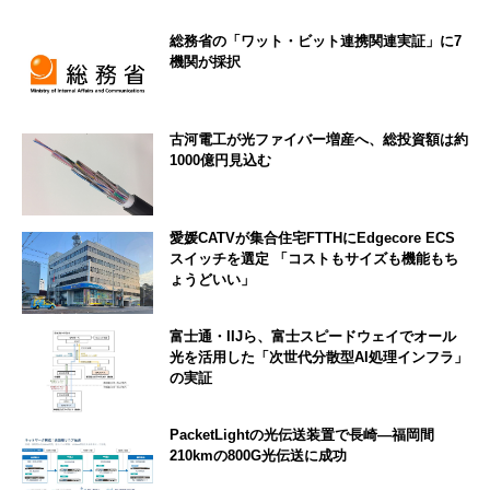
総務省の「ワット・ビット連携関連実証」に7
機関が採択
古河電工が光ファイバー増産へ、総投資額は約
1000億円見込む
愛媛CATVが集合住宅FTTHにEdgecore ECS
スイッチを選定 「コストもサイズも機能もち
ょうどいい」
富士通・IIJら、富士スピードウェイでオール
光を活用した「次世代分散型AI処理インフラ」
の実証
PacketLightの光伝送装置で長崎―福岡間
210kmの800G光伝送に成功