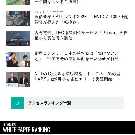
ーの間を埋める選択肢に
ホワイトペーパー
通信業界のAIトレンド2026 ― NVIDIA 1000社超
調査が捉えた「転換点」
古野電気、LEO衛星測位サービス「Pulsar」の衛
星から実信号を受信
衛星コンステ、日本の勝ち筋は「負けないこ
と」 宇宙開発の最新動向を三菱総研が解説
NTTの1Q決算は増収増益 ドコモの「気球型
HAPS」は9月から能登エリアで実証開始
アクセスランキング一覧
DOWNLOAD
WHITE PAPER RANKING