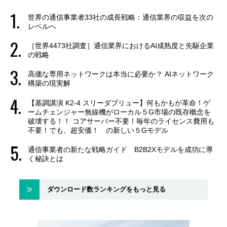
世界の通信事業者33社の成長戦略：通信業界の収益を次の
レベルへ
［世界4473社調査］通信業界におけるAI成熟度と先駆企業
の戦略
高価な専用ネットワークは本当に必要か？ AIネットワーク
構築の現実解
【基調講演 K2-4 スリーダブリュー】何もかもが革命！ゲ
ームチェンジャー無線機がローカル５G市場の既存概念を
破壊する！！ コアサーバー不要！毎年のライセンス費用も
不要！でも、超安価！ の新しい５Gモデル
通信事業者の新たな戦略ガイド B2B2Xモデルを成功に導
く秘訣とは
ダウンロード数ランキングをもっと見る