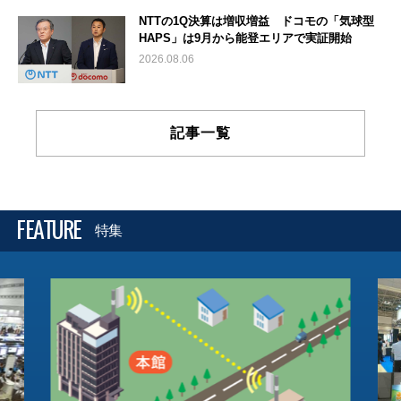
NTTの1Q決算は増収増益 ドコモの「気球型
HAPS」は9月から能登エリアで実証開始
2026.08.06
記事一覧
FEATURE
特集