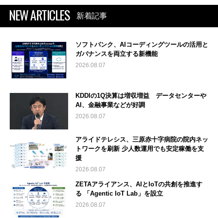
NEW ARTICLES
新着記事
ソフトバンク、AIコーディングツールの活用と
ガバナンスを両立する新機能
2026.08.07
KDDIの1Q決算は増収増益 データセンターや
AI、金融事業などが好調
2026.08.07
アライドテレシス、三原赤十字病院の院内ネッ
トワークを刷新 少人数運用でも安定稼働を支
援
2026.08.07
ZETAアライアンス、AIとIoTの共創を推進す
る 「Agentic IoT Lab」を設立
2026.08.07