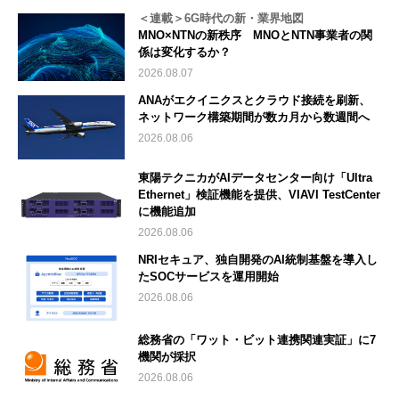
＜連載＞6G時代の新・業界地図
MNO×NTNの新秩序 MNOとNTN事業者の関
係は変化するか？
2026.08.07
ANAがエクイニクスとクラウド接続を刷新、
ネットワーク構築期間が数カ月から数週間へ
2026.08.06
東陽テクニカがAIデータセンター向け「Ultra
Ethernet」検証機能を提供、VIAVI TestCenter
に機能追加
2026.08.06
NRIセキュア、独自開発のAI統制基盤を導入し
たSOCサービスを運用開始
2026.08.06
総務省の「ワット・ビット連携関連実証」に7
機関が採択
2026.08.06