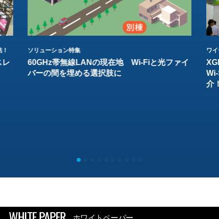
結！
ソリューション特集
ワイ
スレ
60GHz帯無線LANの現在地 Wi-Fiと光ファイ
XG
バーの間を埋める選択肢に
W
介
WHITE PAPER
ホワイトペーパー