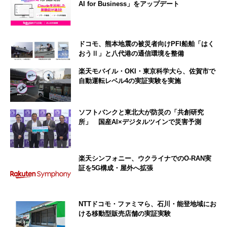
AI for Business」をアップデート
ドコモ、熊本地震の被災者向けPFI船舶「はく
おうⅡ」と八代港の通信環境を整備
楽天モバイル・OKI・東京科学大ら、佐賀市で
自動運転レベル4の実証実験を実施
ソフトバンクと東北大が防災の「共創研究
所」 国産AI×デジタルツインで災害予測
楽天シンフォニー、ウクライナでのO-RAN実
証を5G構成・屋外へ拡張
NTTドコモ・ファミマら、石川・能登地域にお
ける移動型販売店舗の実証実験