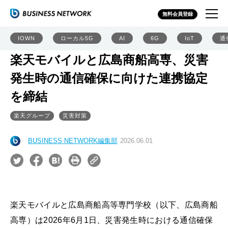
無料会員登録
IOWN
ローカル5G
AI
6G
IoT
通
楽天モバイルと広島商船高専、災害
発生時の通信確保に向けた連携協定
を締結
楽天グループ
災害対策
BUSINESS NETWORK編集部
2026.06.01
楽天モバイルと広島商船高等専門学校（以下、広島商船
高専）は2026年6月1日、災害発生時における通信確保