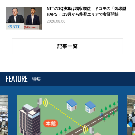
NTTの1Q決算は増収増益 ドコモの「気球型
HAPS」は9月から能登エリアで実証開始
2026.08.06
記事一覧
FEATURE
特集