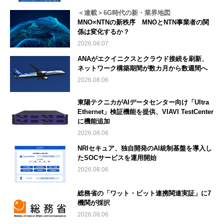
＜連載＞6G時代の新・業界地図
MNO×NTNの新秩序 MNOとNTN事業者の関
係は変化するか？
2026.08.07
ANAがエクイニクスとクラウド接続を刷新、
ネットワーク構築期間が数カ月から数週間へ
2026.08.06
東陽テクニカがAIデータセンター向け「Ultra
Ethernet」検証機能を提供、VIAVI TestCenter
に機能追加
2026.08.06
NRIセキュア、独自開発のAI統制基盤を導入し
たSOCサービスを運用開始
2026.08.06
総務省の「ワット・ビット連携関連実証」に7
機関が採択
2026.08.06