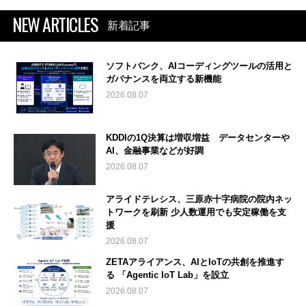
NEW ARTICLES
新着記事
ソフトバンク、AIコーディングツールの活用と
ガバナンスを両立する新機能
2026.08.07
KDDIの1Q決算は増収増益 データセンターや
AI、金融事業などが好調
2026.08.07
アライドテレシス、三原赤十字病院の院内ネッ
トワークを刷新 少人数運用でも安定稼働を支
援
2026.08.07
ZETAアライアンス、AIとIoTの共創を推進す
る 「Agentic IoT Lab」を設立
2026.08.07