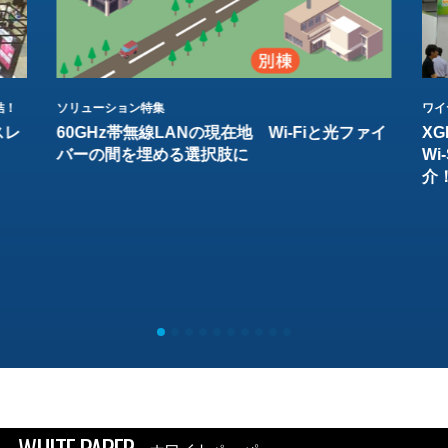
結！
ソリューション特集
ワイ
スレ
60GHz帯無線LANの現在地 Wi-Fiと光ファイ
XG
バーの間を埋める選択肢に
W
介