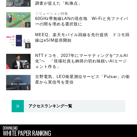
調査が捉えた「転換点」
ソリューション特集
60GHz帯無線LANの現在地 Wi-Fiと光ファイバ
ーの間を埋める選択肢に
MEEQ、楽天モバイル回線を先行提供 ドコモ回
線はeSIM提供開始
NTTドコモ、2027年にマーケティングを“フルAI
化”へ 「現場社員も納得の切れ味鋭いAIエージ
ェント作る」
古野電気、LEO衛星測位サービス「Pulsar」の衛
星から実信号を受信
アクセスランキング一覧
DOWNLOAD
WHITE PAPER RANKING