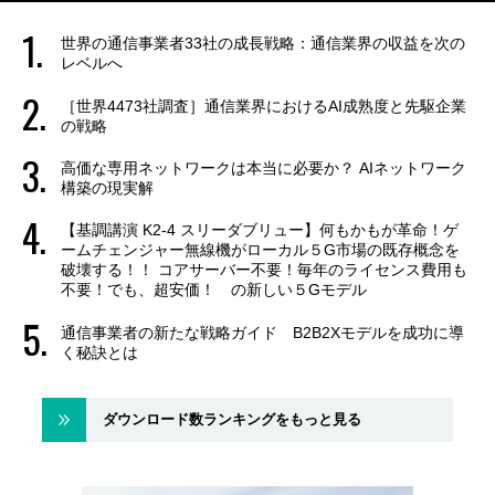
世界の通信事業者33社の成長戦略：通信業界の収益を次の
レベルへ
［世界4473社調査］通信業界におけるAI成熟度と先駆企業
の戦略
高価な専用ネットワークは本当に必要か？ AIネットワーク
構築の現実解
【基調講演 K2-4 スリーダブリュー】何もかもが革命！ゲ
ームチェンジャー無線機がローカル５G市場の既存概念を
破壊する！！ コアサーバー不要！毎年のライセンス費用も
不要！でも、超安価！ の新しい５Gモデル
通信事業者の新たな戦略ガイド B2B2Xモデルを成功に導
く秘訣とは
ダウンロード数ランキングをもっと見る