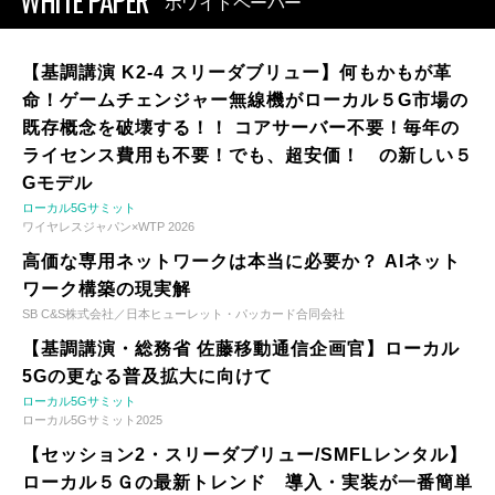
WHITE PAPER
ホワイトペーパー
【基調講演 K2-4 スリーダブリュー】何もかもが革
命！ゲームチェンジャー無線機がローカル５G市場の
既存概念を破壊する！！ コアサーバー不要！毎年の
ライセンス費用も不要！でも、超安価！ の新しい５
Gモデル
ローカル5Gサミット
ワイヤレスジャパン×WTP 2026
高価な専用ネットワークは本当に必要か？ AIネット
ワーク構築の現実解
SB C&S株式会社／日本ヒューレット・パッカード合同会社
【基調講演・総務省 佐藤移動通信企画官】ローカル
5Gの更なる普及拡大に向けて
ローカル5Gサミット
ローカル5Gサミット2025
【セッション2・スリーダブリュー/SMFLレンタル】
ローカル５Ｇの最新トレンド 導入・実装が一番簡単