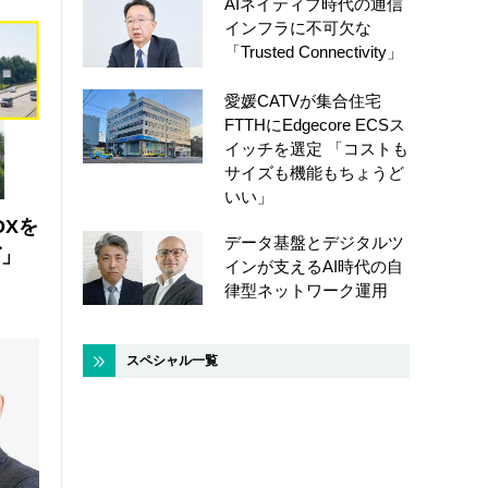
AIネイティブ時代の通信
インフラに不可欠な
「Trusted Connectivity」
愛媛CATVが集合住宅
FTTHにEdgecore ECSス
イッチを選定 「コストも
サイズも機能もちょうど
いい」
DXを
データ基盤とデジタルツ
ズ」
インが支えるAI時代の自
律型ネットワーク運用
スペシャル一覧