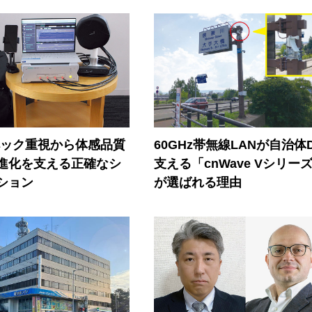
ペック重視から体感品質
60GHz帯無線LANが自治体
進化を支える正確なシ
支える「cnWave Vシリー
ション
が選ばれる理由