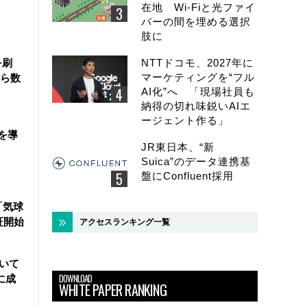
在地 Wi-Fiと光ファイ
バーの間を埋める選択
肢に
を刷
NTTドコモ、2027年に
マーケティングを“フル
ら数
AI化”へ 「現場社員も
納得の切れ味鋭いAIエ
ージェント作る」
を導
JR東日本、“新
Suica”のデータ連携基
盤にConfluent採用
「気球
証開始
アクセスランキング一覧
用いて
DOWNLOAD
に成
WHITE PAPER RANKING