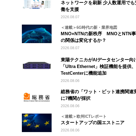
ネットワークを刷新 少人数運用でも
働を支援
2026.08.07
＜連載＞6G時代の新・業界地図
MNO×NTNの新秩序 MNOとNTN
の関係は変化するか？
2026.08.07
東陽テクニカがAIデータセンター向
「Ultra Ethernet」検証機能を提供、V
TestCenterに機能追加
2026.08.06
総務省の「ワット・ビット連携関連
に7機関が採択
2026.08.06
＜連載＞欧州ICTレポート
スタートアップの国エストニア
2026.08.06