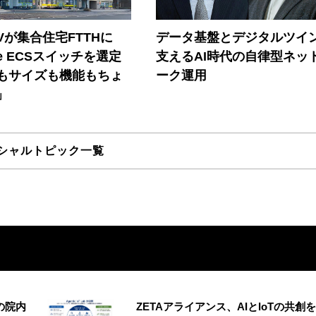
Vが集合住宅FTTHに
データ基盤とデジタルツイ
ore ECSスイッチを選定
支えるAI時代の自律型ネッ
もサイズも機能もちょ
ーク運用
」
シャルトピック一覧
の院内
ZETAアライアンス、AIとIoTの共創