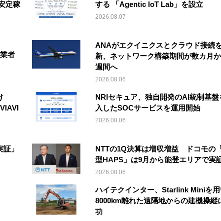
安定稼
する 「Agentic IoT Lab」を設立
2026.08.07
ANAがエクイニクスとクラウド接続
事業者
新、ネットワーク構築期間が数カ月か
週間へ
2026.08.06
け
NRIセキュア、独自開発のAI統制基盤
IAVI
入したSOCサービスを運用開始
2026.08.06
実証」
NTTの1Q決算は増収増益 ドコモの
型HAPS」は9月から能登エリアで実
2026.08.06
ハイテクインター、Starlink Miniを
8000km離れた遠隔地からの建機操縦
功