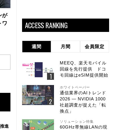
ンが
ACCESS RANKING
トワ
週間
月間
会員限定
MEEQ、楽天モバイル
回線を先行提供 ドコ
モ回線はeSIM提供開始
ホワイトペーパー
通信業界のAIトレンド
2026 ― NVIDIA 1000
社超調査が捉えた「転
換点」
ソリューション特集
を推進
60GHz帯無線LANの現