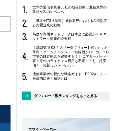
世界の通信事業者33社の成長戦略：通信業界の
収益を次のレベルへ
［世界4473社調査］通信業界におけるAI成熟度
と先駆企業の戦略
高価な専用ネットワークは本当に必要か？ AIネ
ットワーク構築の現実解
【基調講演 K2-4 スリーダブリュー】何もかもが
革命！ゲームチェンジャー無線機がローカル５G
市場の既存概念を破壊する！！ コアサーバー不
要！毎年のライセンス費用も不要！でも、超安
価！ の新しい５Gモデル
通信事業者の新たな戦略ガイド B2B2Xモデル
を成功に導く秘訣とは
ダウンロード数ランキングをもっと見る