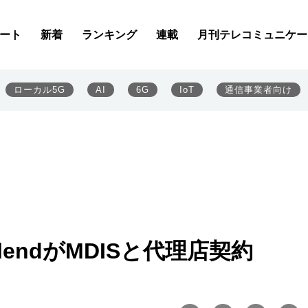
ート
新着
ランキング
連載
月刊テレコミュニケー
ローカル5G
AI
6G
IoT
通信事業者向け
endがMDISと代理店契約