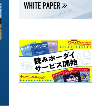
ソリューション特集
ソリューション特集
イーサネットで作るGPUネットワー
6GHz帯Wi-Fiは
ク 間近に迫る1.6TbE時代とローカ
末」で Wi-Fi 7
ルLLMに備えを
こう