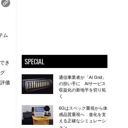
テム
SPECIAL
理でき
トグ
通信事業者が「AI Grid」
と評価
の担い手に AIサービス
収益化の新地平を切り拓
く
6Gはスペック重視から体
感品質重視へ 進化を支
える正確なシミュレーシ
ョン