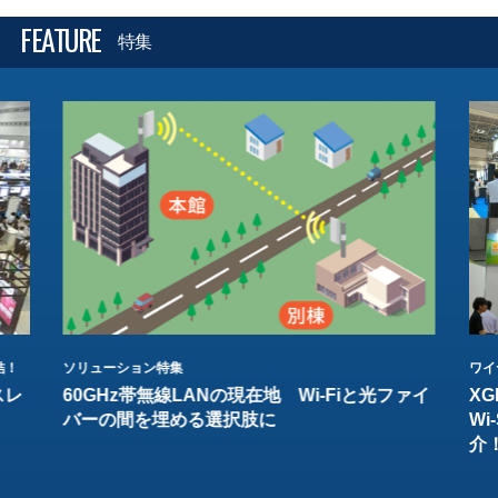
FEATURE
特集
結！
ソリューション特集
ワイ
スレ
60GHz帯無線LANの現在地 Wi-Fiと光ファイ
XG
バーの間を埋める選択肢に
W
介