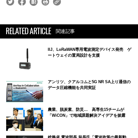
RELATED ARTICLE
関連記事
IIJ、LoRaWAN専用電波測定デバイス発売 ゲ
ートウェイの置局設計を支援
アンリツ、クアルコムと5G NR SA上り通信の
データ圧縮機能を共同実証
農業、脱炭素、防災… 高専生15チームが
「WiCON」で地域課題解決アイデアを披露
総務省 電波部長 翁長氏「電波政策の最新動