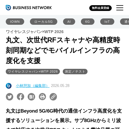
無料会員登録
IOWN
ローカル5G
AI
6G
IoT
通
ワイヤレスジャパン×WTP 2026
丸文、次世代RFスキャナや高精度時
刻同期などでモバイルインフラの高
度化を支援
ワイヤレスジャパン×WTP 2026
測定／テスト
小林憩加（編集部）
2026.05.28
丸文はBeyond 5G/6G時代の通信インフラ高度化を支
援するソリューションを展示。サブ8GHzからミリ波