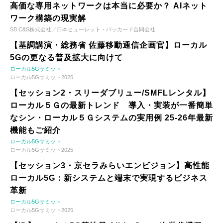
高価な専用ネットワークは本当に必要か？ AIネット
ワーク構築の現実解
SB C&S株式会社／日本ヒューレット・パッカード合同会社
【基調講演・総務省 佐藤移動通信企画官】ローカル
5Gの更なる普及拡大に向けて
ローカル5Gサミット
ローカル5Gサミット2025
【セッション2・スリーダブリュー/SMFLレンタル】
ローカル５Ｇの最新トレンド 導入・実装が一番簡単
なシン・ローカル５Ｇシステムの実用例 25-26年最新
機能もご紹介
ローカル5Gサミット
ローカル5Gサミット2025
【セッション3・京セラみらいエンビジョン】高性能
ローカル5G：新システムと端末で実現するビジネス
革新
ローカル5Gサミット
ローカル5Gサミット2025