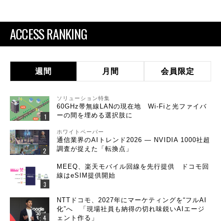
ACCESS RANKING
週間
月間
会員限定
ソリューション特集
60GHz帯無線LANの現在地 Wi-Fiと光ファイバ
ーの間を埋める選択肢に
ホワイトペーパー
通信業界のAIトレンド2026 ― NVIDIA 1000社超
調査が捉えた「転換点」
MEEQ、楽天モバイル回線を先行提供 ドコモ回
線はeSIM提供開始
NTTドコモ、2027年にマーケティングを“フルAI
化”へ 「現場社員も納得の切れ味鋭いAIエージ
ェント作る」