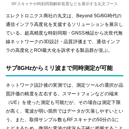
RFスキャナや時刻同期解析装置などを展示する丸文ブース
エレクトロニクス商社の丸文は、Beyond 5G/6G時代の
通信インフラ高度化を支援するソリューションを展示し
ている。超高精度な時刻同期・GNSS検証から次世代無
線ネットワークの3D設計・品質評価まで、通信インフ
ラの高度化とROI最大化を訴求する製品群が並ぶ。
サブ8GHzからミリ波まで同時測定が可能
ネットワーク設計後の実測では、測定ツールの選択が品
質評価の精度を左右する。スマートフォンなどの端末
（UE）を使った測定も可能だが、その場合は測定下限
が高く、電波が弱い箇所ではデータが欠落しやすいとい
う。また、取得サンプル数もRFスキャナの50分の1に
とどまるため、微弱な電波の状況を正確に把握すること