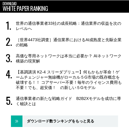
DOWNLOAD
WHITE PAPER RANKING
世界の通信事業者33社の成長戦略：通信業界の収益を次の
レベルへ
［世界4473社調査］通信業界におけるAI成熟度と先駆企業
の戦略
高価な専用ネットワークは本当に必要か？ AIネットワーク
構築の現実解
【基調講演 K2-4 スリーダブリュー】何もかもが革命！ゲ
ームチェンジャー無線機がローカル５G市場の既存概念を
破壊する！！ コアサーバー不要！毎年のライセンス費用も
不要！でも、超安価！ の新しい５Gモデル
通信事業者の新たな戦略ガイド B2B2Xモデルを成功に導
く秘訣とは
ダウンロード数ランキングをもっと見る