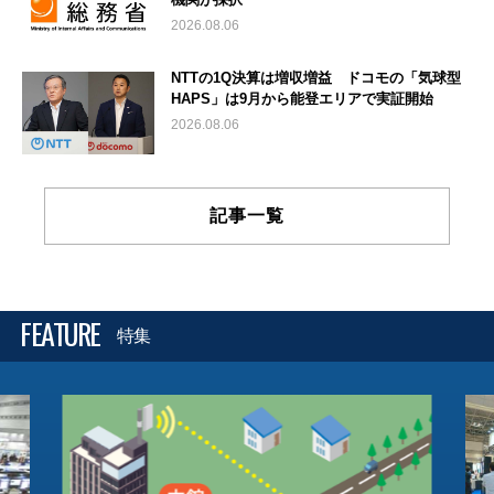
2026.08.06
NTTの1Q決算は増収増益 ドコモの「気球型
HAPS」は9月から能登エリアで実証開始
2026.08.06
記事一覧
FEATURE
特集