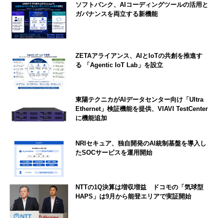
ソフトバンク、AIコーディングツールの活用と
ガバナンスを両立する新機能
ZETAアライアンス、AIとIoTの共創を推進す
る 「Agentic IoT Lab」を設立
東陽テクニカがAIデータセンター向け「Ultra
Ethernet」検証機能を提供、VIAVI TestCenter
に機能追加
NRIセキュア、独自開発のAI統制基盤を導入し
たSOCサービスを運用開始
NTTの1Q決算は増収増益 ドコモの「気球型
HAPS」は9月から能登エリアで実証開始