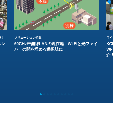
結！
ソリューション特集
ワイ
スレ
60GHz帯無線LANの現在地 Wi-Fiと光ファイ
XG
バーの間を埋める選択肢に
W
介