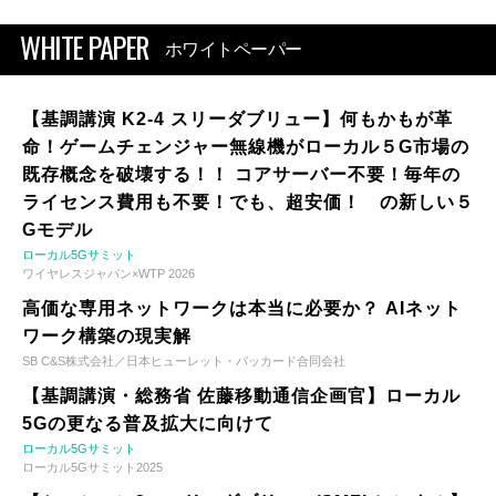
WHITE PAPER
ホワイトペーパー
【基調講演 K2-4 スリーダブリュー】何もかもが革
命！ゲームチェンジャー無線機がローカル５G市場の
既存概念を破壊する！！ コアサーバー不要！毎年の
ライセンス費用も不要！でも、超安価！ の新しい５
Gモデル
ローカル5Gサミット
ワイヤレスジャパン×WTP 2026
高価な専用ネットワークは本当に必要か？ AIネット
ワーク構築の現実解
SB C&S株式会社／日本ヒューレット・パッカード合同会社
【基調講演・総務省 佐藤移動通信企画官】ローカル
5Gの更なる普及拡大に向けて
ローカル5Gサミット
ローカル5Gサミット2025