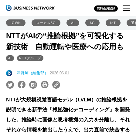
無料会員登録
IOWN
ローカル5G
AI
6G
IoT
通
NTTがAIの“推論根拠”を可視化する
新技術 自動運転や医療への応用も
AI
NTTグループ
津野篤（編集部）
2026.06.01
NTTが大規模視覚言語モデル（LVLM）の推論根拠を
説明できる新手法「根拠強化デコーディング」を開発
した。推論時に画像と思考根拠の入力を分離し、それ
ぞれから情報を抽出したうえで、出力直前で統合する