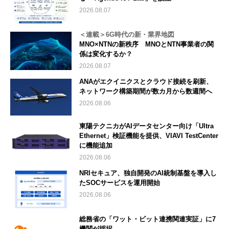
2026.08.07
＜連載＞6G時代の新・業界地図
MNO×NTNの新秩序 MNOとNTN事業者の関
係は変化するか？
2026.08.07
ANAがエクイニクスとクラウド接続を刷新、
ネットワーク構築期間が数カ月から数週間へ
2026.08.06
東陽テクニカがAIデータセンター向け「Ultra
Ethernet」検証機能を提供、VIAVI TestCenter
に機能追加
2026.08.06
NRIセキュア、独自開発のAI統制基盤を導入し
たSOCサービスを運用開始
2026.08.06
総務省の「ワット・ビット連携関連実証」に7
機関が採択