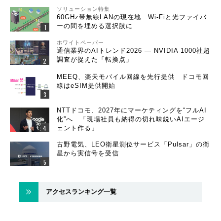
ソリューション特集
60GHz帯無線LANの現在地 Wi-Fiと光ファイバ
ーの間を埋める選択肢に
ホワイトペーパー
通信業界のAIトレンド2026 ― NVIDIA 1000社超
調査が捉えた「転換点」
MEEQ、楽天モバイル回線を先行提供 ドコモ回
線はeSIM提供開始
NTTドコモ、2027年にマーケティングを“フルAI
化”へ 「現場社員も納得の切れ味鋭いAIエージ
ェント作る」
古野電気、LEO衛星測位サービス「Pulsar」の衛
星から実信号を受信
アクセスランキング一覧