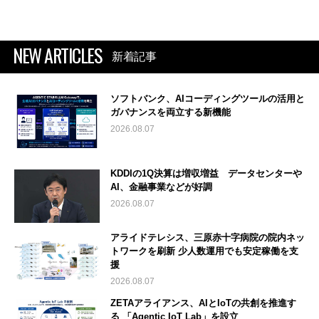
NEW ARTICLES
新着記事
ソフトバンク、AIコーディングツールの活用と
ガバナンスを両立する新機能
2026.08.07
KDDIの1Q決算は増収増益 データセンターや
AI、金融事業などが好調
2026.08.07
アライドテレシス、三原赤十字病院の院内ネッ
トワークを刷新 少人数運用でも安定稼働を支
援
2026.08.07
ZETAアライアンス、AIとIoTの共創を推進す
る 「Agentic IoT Lab」を設立