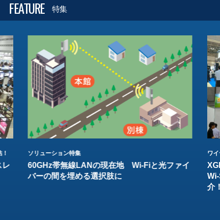
FEATURE
特集
結！
ソリューション特集
ワイ
スレ
60GHz帯無線LANの現在地 Wi-Fiと光ファイ
XG
バーの間を埋める選択肢に
W
介