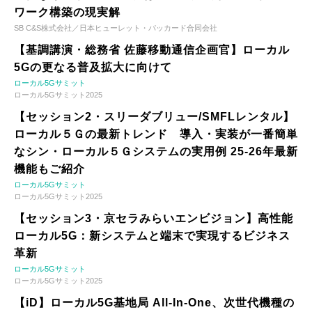
ワーク構築の現実解
SB C&S株式会社／日本ヒューレット・パッカード合同会社
【基調講演・総務省 佐藤移動通信企画官】ローカル
5Gの更なる普及拡大に向けて
ローカル5Gサミット
ローカル5Gサミット2025
【セッション2・スリーダブリュー/SMFLレンタル】
ローカル５Ｇの最新トレンド 導入・実装が一番簡単
なシン・ローカル５Ｇシステムの実用例 25-26年最新
機能もご紹介
ローカル5Gサミット
ローカル5Gサミット2025
【セッション3・京セラみらいエンビジョン】高性能
ローカル5G：新システムと端末で実現するビジネス
革新
ローカル5Gサミット
ローカル5Gサミット2025
【iD】ローカル5G基地局 All-In-One、次世代機種の