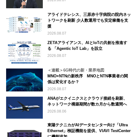
2026.08.07
アライドテレシス、三原赤十字病院の院内ネッ
トワークを刷新 少人数運用でも安定稼働を支
援
2026.08.07
ZETAアライアンス、AIとIoTの共創を推進す
る 「Agentic IoT Lab」を設立
2026.08.07
＜連載＞6G時代の新・業界地図
MNO×NTNの新秩序 MNOとNTN事業者の関
係は変化するか？
2026.08.07
ANAがエクイニクスとクラウド接続を刷新、
ネットワーク構築期間が数カ月から数週間へ
2026.08.06
東陽テクニカがAIデータセンター向け「Ultra
Ethernet」検証機能を提供、VIAVI TestCenter
に機能追加