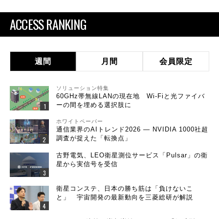
ACCESS RANKING
週間
月間
会員限定
ソリューション特集
60GHz帯無線LANの現在地 Wi-Fiと光ファイバ
ーの間を埋める選択肢に
ホワイトペーパー
通信業界のAIトレンド2026 ― NVIDIA 1000社超
調査が捉えた「転換点」
古野電気、LEO衛星測位サービス「Pulsar」の衛
星から実信号を受信
衛星コンステ、日本の勝ち筋は「負けないこ
と」 宇宙開発の最新動向を三菱総研が解説