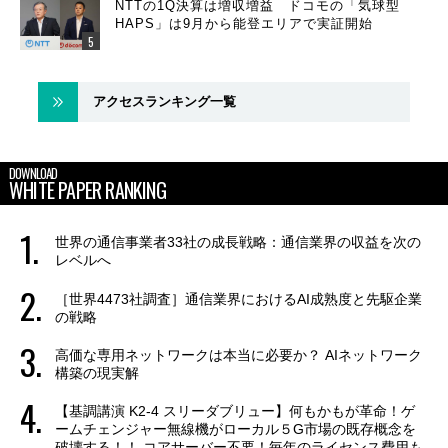
NTTの1Q決算は増収増益 ドコモの「気球型
HAPS」は9月から能登エリアで実証開始
アクセスランキング一覧
DOWNLOAD
WHITE PAPER RANKING
世界の通信事業者33社の成長戦略：通信業界の収益を次の
レベルへ
［世界4473社調査］通信業界におけるAI成熟度と先駆企業
の戦略
高価な専用ネットワークは本当に必要か？ AIネットワーク
構築の現実解
【基調講演 K2-4 スリーダブリュー】何もかもが革命！ゲ
ームチェンジャー無線機がローカル５G市場の既存概念を
破壊する！！ コアサーバー不要！毎年のライセンス費用も