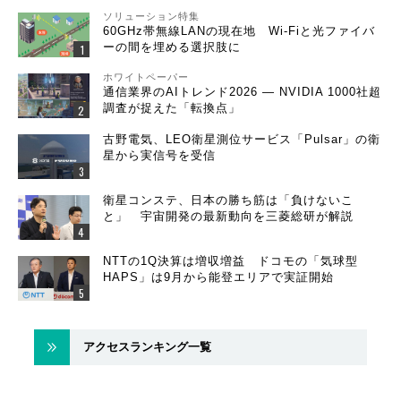
ソリューション特集
60GHz帯無線LANの現在地 Wi-Fiと光ファイバ
ーの間を埋める選択肢に
ホワイトペーパー
通信業界のAIトレンド2026 ― NVIDIA 1000社超
調査が捉えた「転換点」
古野電気、LEO衛星測位サービス「Pulsar」の衛
星から実信号を受信
衛星コンステ、日本の勝ち筋は「負けないこ
と」 宇宙開発の最新動向を三菱総研が解説
NTTの1Q決算は増収増益 ドコモの「気球型
HAPS」は9月から能登エリアで実証開始
アクセスランキング一覧