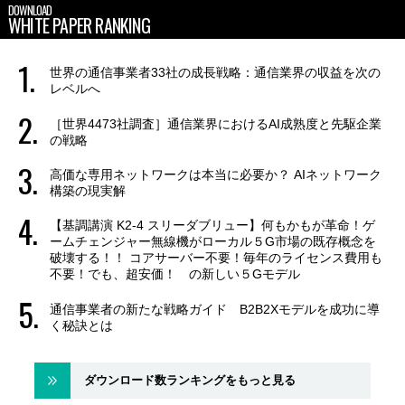
DOWNLOAD
WHITE PAPER RANKING
世界の通信事業者33社の成長戦略：通信業界の収益を次の
レベルへ
［世界4473社調査］通信業界におけるAI成熟度と先駆企業
の戦略
高価な専用ネットワークは本当に必要か？ AIネットワーク
構築の現実解
【基調講演 K2-4 スリーダブリュー】何もかもが革命！ゲ
ームチェンジャー無線機がローカル５G市場の既存概念を
破壊する！！ コアサーバー不要！毎年のライセンス費用も
不要！でも、超安価！ の新しい５Gモデル
通信事業者の新たな戦略ガイド B2B2Xモデルを成功に導
く秘訣とは
ダウンロード数ランキングをもっと見る