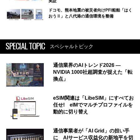
実証
ドコモ、熊本地震の被災者向けPFI船舶「はく
おうⅡ」と八代港の通信環境を整備
SPECIAL TOPIC
スペシャルトピック
通信業界のAIトレンド2026 ―
NVIDIA 1000社超調査が捉えた「転
換点」
eSIM関連は「LibeSIM」にすべてお
任せ! eIMでマルチプロファイルを
動的に切り替え
通信事業者が「AI Grid」の担い手
に AIサービス収益化の新地平を切