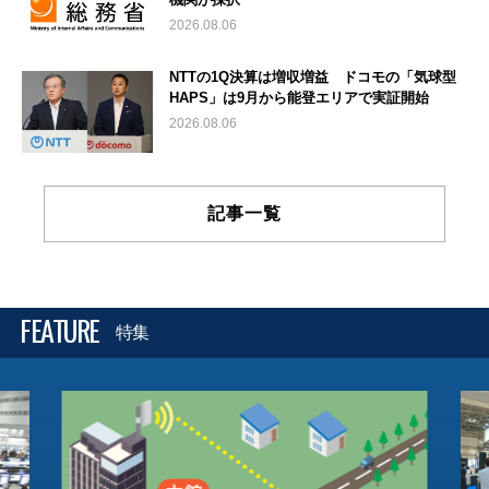
2026.08.06
NTTの1Q決算は増収増益 ドコモの「気球型
HAPS」は9月から能登エリアで実証開始
2026.08.06
記事一覧
FEATURE
特集