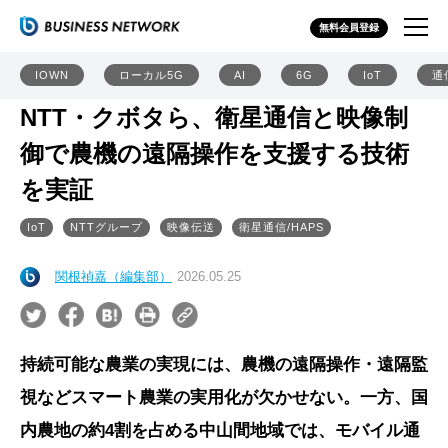
無料会員登録
IOWN
ローカル5G
AI
6G
IoT
通
NTT・クボタら、衛星通信と映像制
御で農機の遠隔操作を支援する技術
を実証
IoT
NTTグループ
映像伝送
衛星通信/HAPS
関根禎嘉（編集部）
2026.05.25
持続可能な農業の実現には、農機の遠隔操作・遠隔監
視などスマート農業の実用化が欠かせない。一方、国
内農地の約4割を占める中山間地域では、モバイル通