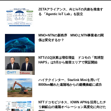
ZETAアライアンス、AIとIoTの共創を推進す
る 「Agentic IoT Lab」を設立
MNO×NTNの新秩序 MNOとNTN事業者の関
係は変化するか？
NTTの1Q決算は増収増益 ドコモの「気球型
HAPS」は9月から能登エリアで実証開始
ハイテクインター、Starlink Miniを用いて
8000km離れた遠隔地からの建機操縦に成功
NTTドコモビジネス、IOWN APNを活用したチ
リ銅鉱山の遠隔オペレーション高度化に向けた