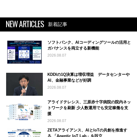
NEW ARTICLES
新着記事
ソフトバンク、AIコーディングツールの活用と
ガバナンスを両立する新機能
2026.08.07
KDDIの1Q決算は増収増益 データセンターや
AI、金融事業などが好調
2026.08.07
アライドテレシス、三原赤十字病院の院内ネッ
トワークを刷新 少人数運用でも安定稼働を支
援
2026.08.07
ZETAアライアンス、AIとIoTの共創を推進す
る 「Agentic IoT Lab」を設立