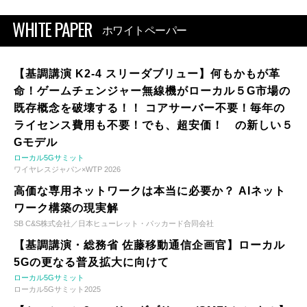
WHITE PAPER
ホワイトペーパー
【基調講演 K2-4 スリーダブリュー】何もかもが革
命！ゲームチェンジャー無線機がローカル５G市場の
既存概念を破壊する！！ コアサーバー不要！毎年の
ライセンス費用も不要！でも、超安価！ の新しい５
Gモデル
ローカル5Gサミット
ワイヤレスジャパン×WTP 2026
高価な専用ネットワークは本当に必要か？ AIネット
ワーク構築の現実解
SB C&S株式会社／日本ヒューレット・パッカード合同会社
【基調講演・総務省 佐藤移動通信企画官】ローカル
5Gの更なる普及拡大に向けて
ローカル5Gサミット
ローカル5Gサミット2025