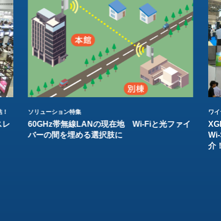
結！
ソリューション特集
ワイ
スレ
60GHz帯無線LANの現在地 Wi-Fiと光ファイ
XG
バーの間を埋める選択肢に
W
介