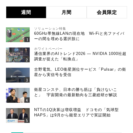
週間
月間
会員限定
ソリューション特集
60GHz帯無線LANの現在地 Wi-Fiと光ファイバ
ーの間を埋める選択肢に
ホワイトペーパー
通信業界のAIトレンド2026 ― NVIDIA 1000社超
調査が捉えた「転換点」
古野電気、LEO衛星測位サービス「Pulsar」の衛
星から実信号を受信
衛星コンステ、日本の勝ち筋は「負けないこ
と」 宇宙開発の最新動向を三菱総研が解説
NTTの1Q決算は増収増益 ドコモの「気球型
HAPS」は9月から能登エリアで実証開始