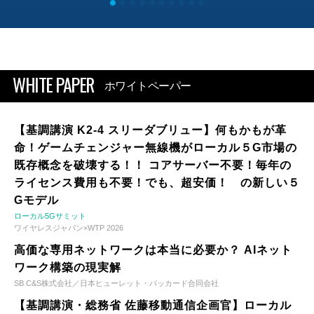
WHITE PAPER
ホワイトペーパー
【基調講演 K2-4 スリーダブリュー】何もかもが革
命！ゲームチェンジャー無線機がローカル５G市場の
既存概念を破壊する！！ コアサーバー不要！毎年の
ライセンス費用も不要！でも、超安価！ の新しい５
Gモデル
ローカル5Gサミット
ワイヤレスジャパン×WTP 2026
高価な専用ネットワークは本当に必要か？ AIネット
ワーク構築の現実解
SB C&S株式会社／日本ヒューレット・パッカード合同会社
【基調講演・総務省 佐藤移動通信企画官】ローカル