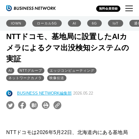
無料会員登録
IOWN
ローカル5G
AI
6G
IoT
通
NTTドコモ、基地局に設置したAIカ
メラによるクマ出没検知システムの
実証
AI
NTTグループ
エッジコンピューティング
ネットワークカメラ
映像伝送
BUSINESS NETWORK編集部
2026.05.22
NTTドコモは2026年5月22日、北海道内にある基地局