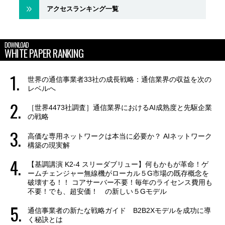
アクセスランキング一覧
DOWNLOAD
WHITE PAPER RANKING
世界の通信事業者33社の成長戦略：通信業界の収益を次の
レベルへ
［世界4473社調査］通信業界におけるAI成熟度と先駆企業
の戦略
高価な専用ネットワークは本当に必要か？ AIネットワーク
構築の現実解
【基調講演 K2-4 スリーダブリュー】何もかもが革命！ゲ
ームチェンジャー無線機がローカル５G市場の既存概念を
破壊する！！ コアサーバー不要！毎年のライセンス費用も
不要！でも、超安価！ の新しい５Gモデル
通信事業者の新たな戦略ガイド B2B2Xモデルを成功に導
く秘訣とは