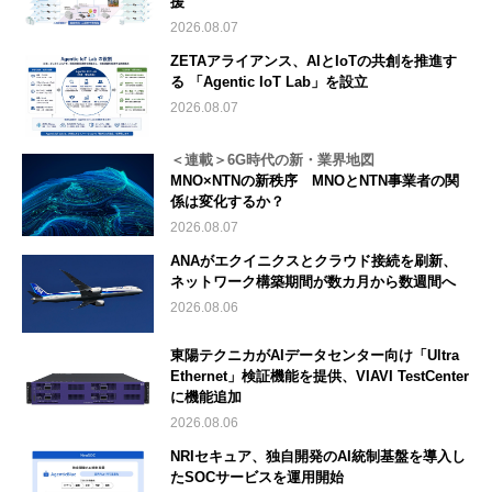
援
2026.08.07
ZETAアライアンス、AIとIoTの共創を推進す
る 「Agentic IoT Lab」を設立
2026.08.07
＜連載＞6G時代の新・業界地図
MNO×NTNの新秩序 MNOとNTN事業者の関
係は変化するか？
2026.08.07
ANAがエクイニクスとクラウド接続を刷新、
ネットワーク構築期間が数カ月から数週間へ
2026.08.06
東陽テクニカがAIデータセンター向け「Ultra
Ethernet」検証機能を提供、VIAVI TestCenter
に機能追加
2026.08.06
NRIセキュア、独自開発のAI統制基盤を導入し
たSOCサービスを運用開始