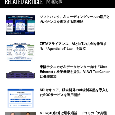
RELATED ARTICLE
関連記事
ソフトバンク、AIコーディングツールの活用と
ガバナンスを両立する新機能
ZETAアライアンス、AIとIoTの共創を推進す
る 「Agentic IoT Lab」を設立
東陽テクニカがAIデータセンター向け「Ultra
Ethernet」検証機能を提供、VIAVI TestCenter
に機能追加
NRIセキュア、独自開発のAI統制基盤を導入し
たSOCサービスを運用開始
NTTの1Q決算は増収増益 ドコモの「気球型