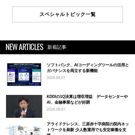
スペシャルトピック一覧
NEW ARTICLES
新着記事
ソフトバンク、AIコーディングツールの活用と
ガバナンスを両立する新機能
2026.08.07
KDDIの1Q決算は増収増益 データセンターや
AI、金融事業などが好調
2026.08.07
アライドテレシス、三原赤十字病院の院内ネッ
トワークを刷新 少人数運用でも安定稼働を支