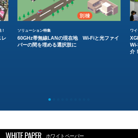
結！
ソリューション特集
ワイ
スレ
60GHz帯無線LANの現在地 Wi-Fiと光ファイ
XG
バーの間を埋める選択肢に
W
介
WHITE PAPER
ホワイトペーパー