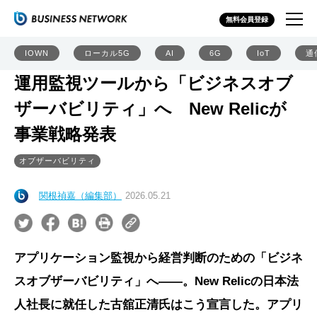
無料会員登録
IOWN
ローカル5G
AI
6G
IoT
通
運用監視ツールから「ビジネスオブ
ザーバビリティ」へ New Relicが
事業戦略発表
オブザーバビリティ
関根禎嘉（編集部）
2026.05.21
アプリケーション監視から経営判断のための「ビジネ
スオブザーバビリティ」へ――。New Relicの日本法
人社長に就任した古舘正清氏はこう宣言した。アプリ