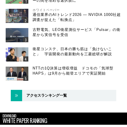
ーの間を埋める選択肢に
ホワイトペーパー
通信業界のAIトレンド2026 ― NVIDIA 1000社超
調査が捉えた「転換点」
古野電気、LEO衛星測位サービス「Pulsar」の衛
星から実信号を受信
衛星コンステ、日本の勝ち筋は「負けないこ
と」 宇宙開発の最新動向を三菱総研が解説
NTTの1Q決算は増収増益 ドコモの「気球型
HAPS」は9月から能登エリアで実証開始
アクセスランキング一覧
DOWNLOAD
WHITE PAPER RANKING