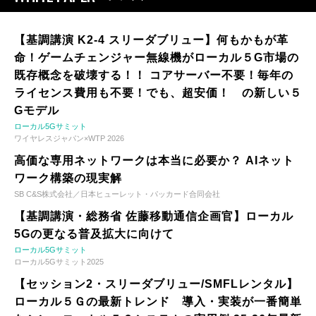
【基調講演 K2-4 スリーダブリュー】何もかもが革
命！ゲームチェンジャー無線機がローカル５G市場の
既存概念を破壊する！！ コアサーバー不要！毎年の
ライセンス費用も不要！でも、超安価！ の新しい５
Gモデル
ローカル5Gサミット
ワイヤレスジャパン×WTP 2026
高価な専用ネットワークは本当に必要か？ AIネット
ワーク構築の現実解
SB C&S株式会社／日本ヒューレット・パッカード合同会社
【基調講演・総務省 佐藤移動通信企画官】ローカル
5Gの更なる普及拡大に向けて
ローカル5Gサミット
ローカル5Gサミット2025
【セッション2・スリーダブリュー/SMFLレンタル】
ローカル５Ｇの最新トレンド 導入・実装が一番簡単