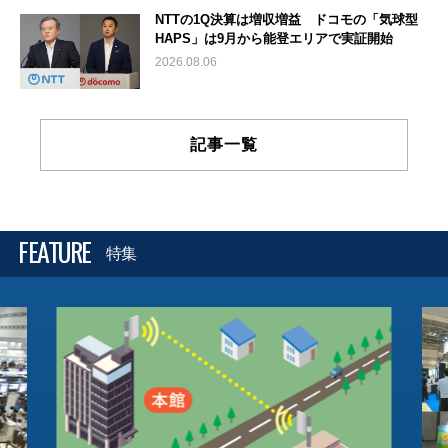
NTTの1Q決算は増収増益 ドコモの「気球型
HAPS」は9月から能登エリアで実証開始
2026.08.06
記事一覧
FEATURE
特集