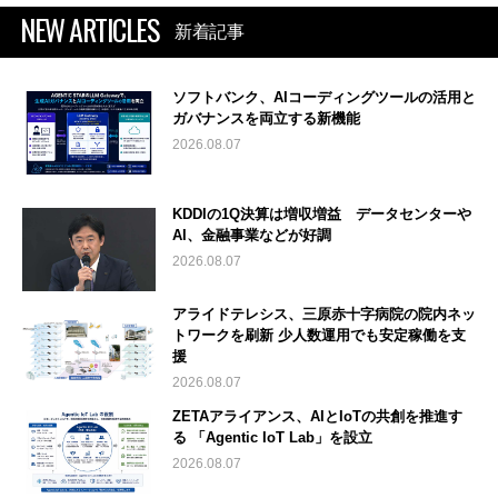
NEW ARTICLES
新着記事
ソフトバンク、AIコーディングツールの活用と
ガバナンスを両立する新機能
2026.08.07
KDDIの1Q決算は増収増益 データセンターや
AI、金融事業などが好調
2026.08.07
アライドテレシス、三原赤十字病院の院内ネッ
トワークを刷新 少人数運用でも安定稼働を支
援
2026.08.07
ZETAアライアンス、AIとIoTの共創を推進す
る 「Agentic IoT Lab」を設立
2026.08.07