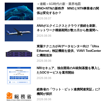
＜連載＞6G時代の新・業界地図
MNO×NTNの新秩序 MNOとNTN事業者の関
係は変化するか？
2026.08.07
ANAがエクイニクスとクラウド接続を刷新、
ネットワーク構築期間が数カ月から数週間へ
2026.08.06
東陽テクニカがAIデータセンター向け「Ultra
Ethernet」検証機能を提供、VIAVI TestCenter
に機能追加
2026.08.06
NRIセキュア、独自開発のAI統制基盤を導入し
たSOCサービスを運用開始
2026.08.06
総務省の「ワット・ビット連携関連実証」に7
機関が採択
2026.08.06