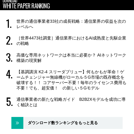
DOWNLOAD
WHITE PAPER RANKING
世界の通信事業者33社の成長戦略：通信業界の収益を次の
レベルへ
［世界4473社調査］通信業界におけるAI成熟度と先駆企業
の戦略
高価な専用ネットワークは本当に必要か？ AIネットワーク
構築の現実解
【基調講演 K2-4 スリーダブリュー】何もかもが革命！ゲ
ームチェンジャー無線機がローカル５G市場の既存概念を
破壊する！！ コアサーバー不要！毎年のライセンス費用も
不要！でも、超安価！ の新しい５Gモデル
通信事業者の新たな戦略ガイド B2B2Xモデルを成功に導
く秘訣とは
ダウンロード数ランキングをもっと見る