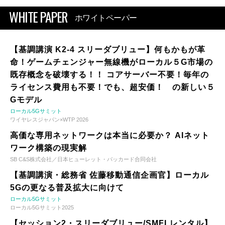
WHITE PAPER
ホワイトペーパー
【基調講演 K2-4 スリーダブリュー】何もかもが革
命！ゲームチェンジャー無線機がローカル５G市場の
既存概念を破壊する！！ コアサーバー不要！毎年の
ライセンス費用も不要！でも、超安価！ の新しい５
Gモデル
ローカル5Gサミット
ワイヤレスジャパン×WTP 2026
高価な専用ネットワークは本当に必要か？ AIネット
ワーク構築の現実解
SB C&S株式会社／日本ヒューレット・パッカード合同会社
【基調講演・総務省 佐藤移動通信企画官】ローカル
5Gの更なる普及拡大に向けて
ローカル5Gサミット
ローカル5Gサミット2025
【セッション2・スリーダブリュー/SMFLレンタル】