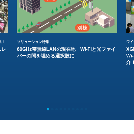
結！
ソリューション特集
ワイ
スレ
60GHz帯無線LANの現在地 Wi-Fiと光ファイ
XG
バーの間を埋める選択肢に
W
介