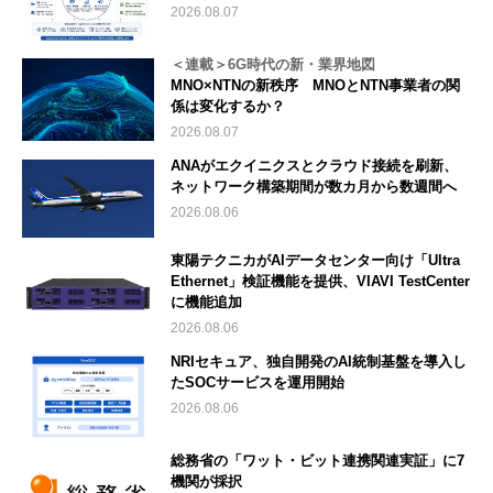
2026.08.07
＜連載＞6G時代の新・業界地図
MNO×NTNの新秩序 MNOとNTN事業者の関
係は変化するか？
2026.08.07
ANAがエクイニクスとクラウド接続を刷新、
ネットワーク構築期間が数カ月から数週間へ
2026.08.06
東陽テクニカがAIデータセンター向け「Ultra
Ethernet」検証機能を提供、VIAVI TestCenter
に機能追加
2026.08.06
NRIセキュア、独自開発のAI統制基盤を導入し
たSOCサービスを運用開始
2026.08.06
総務省の「ワット・ビット連携関連実証」に7
機関が採択