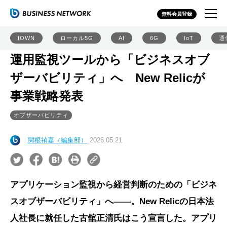
無料会員登録
IOWN
ローカル5G
AI
6G
IoT
通
運用監視ツールから「ビジネスオブ
ザーバビリティ」へ New Relicが
事業戦略発表
オブザーバビリティ
関根禎嘉（編集部）
2026.05.21
アプリケーション監視から経営判断のための「ビジネ
スオブザーバビリティ」へ――。New Relicの日本法
人社長に就任した古舘正清氏はこう宣言した。アプリ