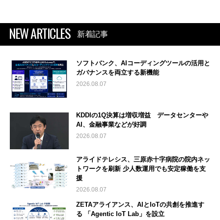
NEW ARTICLES
新着記事
ソフトバンク、AIコーディングツールの活用と
ガバナンスを両立する新機能
2026.08.07
KDDIの1Q決算は増収増益 データセンターや
AI、金融事業などが好調
2026.08.07
アライドテレシス、三原赤十字病院の院内ネッ
トワークを刷新 少人数運用でも安定稼働を支
援
2026.08.07
ZETAアライアンス、AIとIoTの共創を推進す
る 「Agentic IoT Lab」を設立