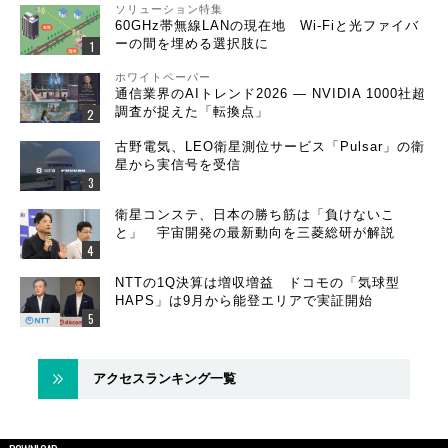
ソリューション特集
60GHz帯無線LANの現在地 Wi-Fiと光ファイバ
ーの間を埋める選択肢に
ホワイトペーパー
通信業界のAIトレンド2026 ― NVIDIA 1000社超
調査が捉えた「転換点」
古野電気、LEO衛星測位サービス「Pulsar」の衛
星から実信号を受信
衛星コンステ、日本の勝ち筋は「負けないこ
と」 宇宙開発の最新動向を三菱総研が解説
NTTの1Q決算は増収増益 ドコモの「気球型
HAPS」は9月から能登エリアで実証開始
アクセスランキング一覧