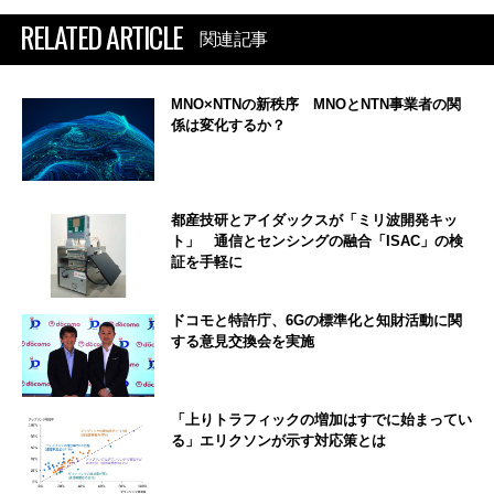
RELATED ARTICLE
関連記事
MNO×NTNの新秩序 MNOとNTN事業者の関
係は変化するか？
都産技研とアイダックスが「ミリ波開発キッ
ト」 通信とセンシングの融合「ISAC」の検
証を手軽に
ドコモと特許庁、6Gの標準化と知財活動に関
する意見交換会を実施
「上りトラフィックの増加はすでに始まってい
る」エリクソンが示す対応策とは