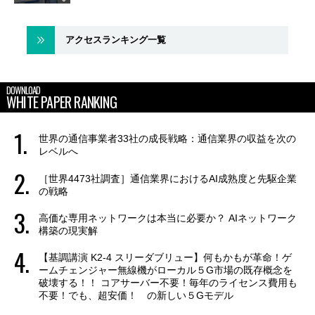
アクセスランキング一覧
DOWNLOAD
WHITE PAPER RANKING
世界の通信事業者33社の成長戦略：通信業界の収益を次の
レベルへ
［世界4473社調査］通信業界におけるAI成熟度と先駆企業
の戦略
高価な専用ネットワークは本当に必要か？ AIネットワーク
構築の現実解
【基調講演 K2-4 スリーダブリュー】何もかもが革命！ゲ
ームチェンジャー無線機がローカル５G市場の既存概念を
破壊する！！ コアサーバー不要！毎年のライセンス費用も
不要！でも、超安価！ の新しい５Gモデル