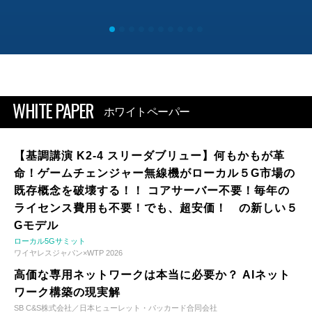
WHITE PAPER
ホワイトペーパー
【基調講演 K2-4 スリーダブリュー】何もかもが革
命！ゲームチェンジャー無線機がローカル５G市場の
既存概念を破壊する！！ コアサーバー不要！毎年の
ライセンス費用も不要！でも、超安価！ の新しい５
Gモデル
ローカル5Gサミット
ワイヤレスジャパン×WTP 2026
高価な専用ネットワークは本当に必要か？ AIネット
ワーク構築の現実解
SB C&S株式会社／日本ヒューレット・パッカード合同会社