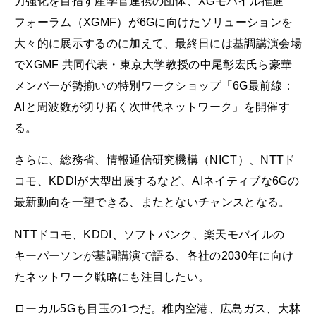
力強化を目指す産学官連携の団体、XGモバイル推進
フォーラム（XGMF）が6Gに向けたソリューションを
大々的に展示するのに加えて、最終日には基調講演会場
でXGMF 共同代表・東京大学教授の中尾彰宏氏ら豪華
メンバーが勢揃いの特別ワークショップ「6G最前線：
AIと周波数が切り拓く次世代ネットワーク」を開催す
る。
さらに、総務省、情報通信研究機構（NICT）、NTTド
コモ、KDDIが大型出展するなど、AIネイティブな6Gの
最新動向を一望できる、またとないチャンスとなる。
NTTドコモ、KDDI、ソフトバンク、楽天モバイルの
キーパーソンが基調講演で語る、各社の2030年に向け
たネットワーク戦略にも注目したい。
ローカル5Gも目玉の1つだ。稚内空港、広島ガス、大林