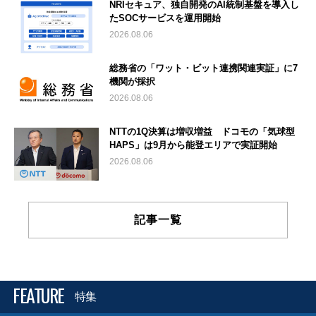
NRIセキュア、独自開発のAI統制基盤を導入し
たSOCサービスを運用開始
2026.08.06
総務省の「ワット・ビット連携関連実証」に7
機関が採択
2026.08.06
NTTの1Q決算は増収増益 ドコモの「気球型
HAPS」は9月から能登エリアで実証開始
2026.08.06
記事一覧
FEATURE
特集