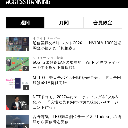
ACCESS RANKING
週間
月間
会員限定
ホワイトペーパー
通信業界のAIトレンド2026 ― NVIDIA 1000社超
調査が捉えた「転換点」
ソリューション特集
60GHz帯無線LANの現在地 Wi-Fiと光ファイバ
ーの間を埋める選択肢に
MEEQ、楽天モバイル回線を先行提供 ドコモ回
線はeSIM提供開始
NTTドコモ、2027年にマーケティングを“フルAI
化”へ 「現場社員も納得の切れ味鋭いAIエージ
ェント作る」
古野電気、LEO衛星測位サービス「Pulsar」の衛
星から実信号を受信