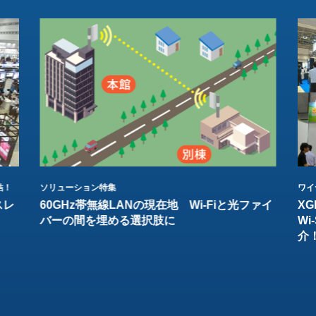
結！
ソリューション特集
ワイ
スレ
60GHz帯無線LANの現在地 Wi-Fiと光ファイ
XG
バーの間を埋める選択肢に
W
介