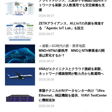
アライドテレシス、三原赤十字病院の院内ネッ
トワークを刷新 少人数運用でも安定稼働を支
援
2026.08.07
ZETAアライアンス、AIとIoTの共創を推進す
る 「Agentic IoT Lab」を設立
2026.08.07
＜連載＞6G時代の新・業界地図
MNO×NTNの新秩序 MNOとNTN事業者の関
係は変化するか？
2026.08.07
ANAがエクイニクスとクラウド接続を刷新、
ネットワーク構築期間が数カ月から数週間へ
2026.08.06
東陽テクニカがAIデータセンター向け「Ultra
Ethernet」検証機能を提供、VIAVI TestCenter
に機能追加
2026.08.06