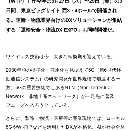
（WTP）」が今年は5月27日（水）〜29日（金）の3
日間、東京ビッグサイト 西3・4ホールで開催され
る。運輸・物流業界向けのDXソリューションが集結
する「運輸安全・物流DX EXPO」も同時開催だ。
ワイヤレス技術は今、大きな転換期を迎えている。
2030年頃の標準化・商用化を見据えて6G（第6世代移
動通信システム）の研究開発が世界規模で加速する一
方、6Gの重要技術でもあるNTN（Non-Terrestrial
Network：非地上系ネットワーク）が一足先に普及
フェーズへ入ろうとしている。
さらに、製造・物流・医療等の産業現場では、ローカル
5GやWi-Fi 7などを活用したDXが本格化。AIが社会全体