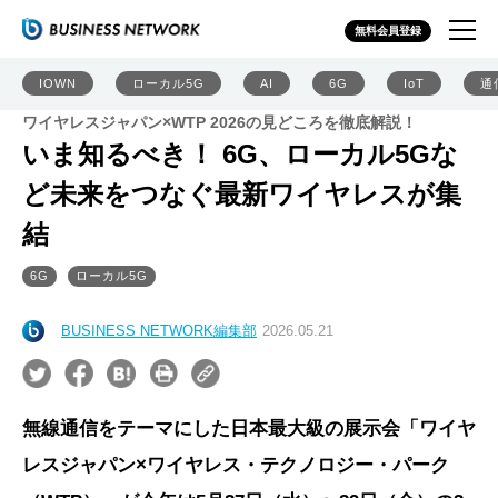
無料会員登録
IOWN
ローカル5G
AI
6G
IoT
通
ワイヤレスジャパン×WTP 2026の見どころを徹底解説！
いま知るべき！ 6G、ローカル5Gな
ど未来をつなぐ最新ワイヤレスが集
結
6G
ローカル5G
BUSINESS NETWORK編集部
2026.05.21
無線通信をテーマにした日本最大級の展示会「ワイヤ
レスジャパン×ワイヤレス・テクノロジー・パーク