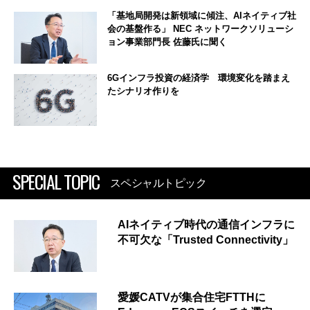
「基地局開発は新領域に傾注、AIネイティブ社
会の基盤作る」 NEC ネットワークソリューシ
ョン事業部門長 佐藤氏に聞く
6Gインフラ投資の経済学 環境変化を踏まえ
たシナリオ作りを
SPECIAL TOPIC
スペシャルトピック
AIネイティブ時代の通信インフラに
不可欠な「Trusted Connectivity」
愛媛CATVが集合住宅FTTHに