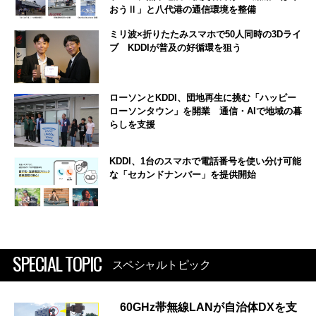
おうⅡ」と八代港の通信環境を整備
ミリ波×折りたたみスマホで50人同時の3Dライ
ブ KDDIが普及の好循環を狙う
ローソンとKDDI、団地再生に挑む「ハッピー
ローソンタウン」を開業 通信・AIで地域の暮
らしを支援
KDDI、1台のスマホで電話番号を使い分け可能
な「セカンドナンバー」を提供開始
SPECIAL TOPIC
スペシャルトピック
60GHz帯無線LANが自治体DXを支