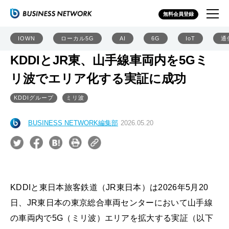
無料会員登録
IOWN
ローカル5G
AI
6G
IoT
通
KDDIとJR東、山手線車両内を5Gミ
リ波でエリア化する実証に成功
KDDIグループ
ミリ波
BUSINESS NETWORK編集部
2026.05.20
KDDIと東日本旅客鉄道（JR東日本）は2026年5月20
日、JR東日本の東京総合車両センターにおいて山手線
の車両内で5G（ミリ波）エリアを拡大する実証（以下