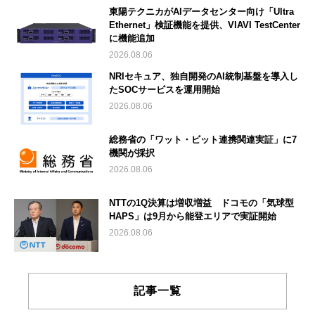
東陽テクニカがAIデータセンター向け「Ultra
Ethernet」検証機能を提供、VIAVI TestCenter
に機能追加
2026.08.06
NRIセキュア、独自開発のAI統制基盤を導入し
たSOCサービスを運用開始
2026.08.06
総務省の「ワット・ビット連携関連実証」に7
機関が採択
2026.08.06
NTTの1Q決算は増収増益 ドコモの「気球型
HAPS」は9月から能登エリアで実証開始
2026.08.06
記事一覧