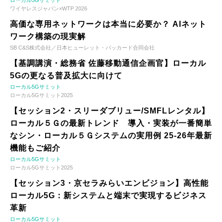
ローカル5Gサミット
ワイヤレスジャパン×WTP 2026
高価な専用ネットワークは本当に必要か？ AIネット
ワーク構築の現実解
SB C&S株式会社／日本ヒューレット・パッカード合同会社
【基調講演・総務省 佐藤移動通信企画官】ローカル
5Gの更なる普及拡大に向けて
ローカル5Gサミット
ローカル5Gサミット2025
【セッション2・スリーダブリュー/SMFLレンタル】
ローカル５Ｇの最新トレンド 導入・実装が一番簡単
なシン・ローカル５Ｇシステムの実用例 25-26年最新
機能もご紹介
ローカル5Gサミット
ローカル5Gサミット2025
【セッション3・京セラみらいエンビジョン】高性能
ローカル5G：新システムと端末で実現するビジネス
革新
ローカル5Gサミット