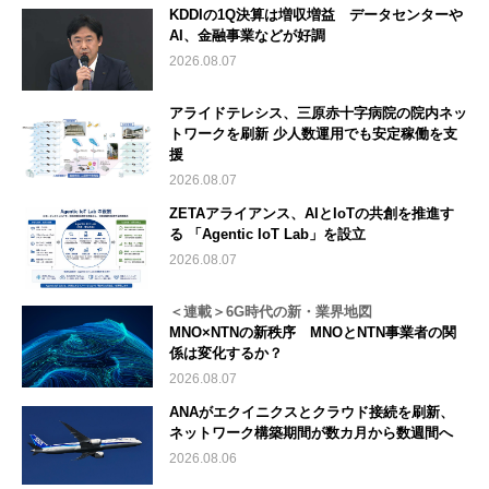
KDDIの1Q決算は増収増益 データセンターや
AI、金融事業などが好調
2026.08.07
アライドテレシス、三原赤十字病院の院内ネッ
トワークを刷新 少人数運用でも安定稼働を支
援
2026.08.07
ZETAアライアンス、AIとIoTの共創を推進す
る 「Agentic IoT Lab」を設立
2026.08.07
＜連載＞6G時代の新・業界地図
MNO×NTNの新秩序 MNOとNTN事業者の関
係は変化するか？
2026.08.07
ANAがエクイニクスとクラウド接続を刷新、
ネットワーク構築期間が数カ月から数週間へ
2026.08.06