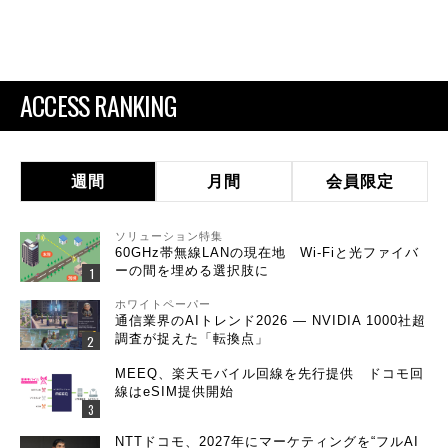
ACCESS RANKING
週間
月間
会員限定
ソリューション特集
60GHz帯無線LANの現在地 Wi-Fiと光ファイバ
ーの間を埋める選択肢に
ホワイトペーパー
通信業界のAIトレンド2026 ― NVIDIA 1000社超
調査が捉えた「転換点」
MEEQ、楽天モバイル回線を先行提供 ドコモ回
線はeSIM提供開始
NTTドコモ、2027年にマーケティングを“フルAI