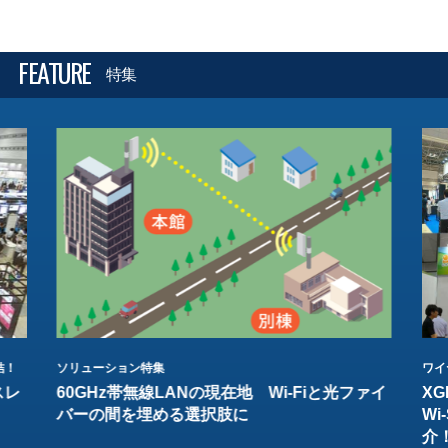
FEATURE
特集
結！
ソリューション特集
ワイ
スレ
60GHz帯無線LANの現在地 Wi-Fiと光ファイ
XG
バーの間を埋める選択肢に
W
介