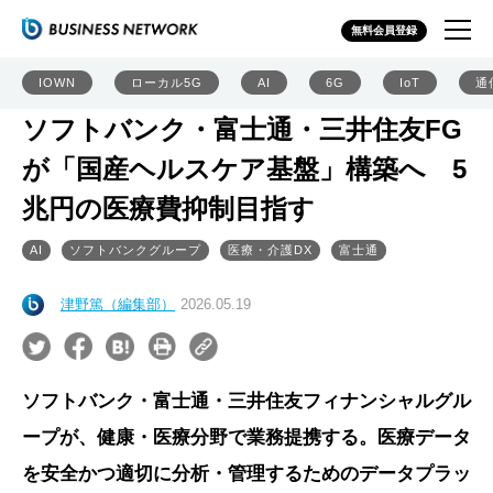
無料会員登録
IOWN
ローカル5G
AI
6G
IoT
通
ソフトバンク・富士通・三井住友FG
が「国産ヘルスケア基盤」構築へ 5
兆円の医療費抑制目指す
AI
ソフトバンクグループ
医療・介護DX
富士通
津野篤（編集部）
2026.05.19
ソフトバンク・富士通・三井住友フィナンシャルグル
ープが、健康・医療分野で業務提携する。医療データ
を安全かつ適切に分析・管理するためのデータプラッ