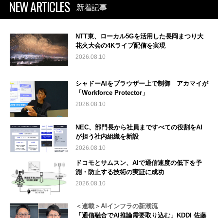
NEW ARTICLES
新着記事
NTT東、ローカル5Gを活用した長岡まつり大
花火大会の4Kライブ配信を実現
2026.08.10
シャドーAIをブラウザー上で制御 アカマイが
「Workforce Protector」
2026.08.10
NEC、部門長から社員まですべての役割をAI
が担う社内組織を新設
2026.08.10
ドコモとサムスン、AIで通信速度の低下を予
測・防止する技術の実証に成功
2026.08.10
＜連載＞AIインフラの新潮流
「通信融合でAI推論需要取り込む」KDDI 佐藤