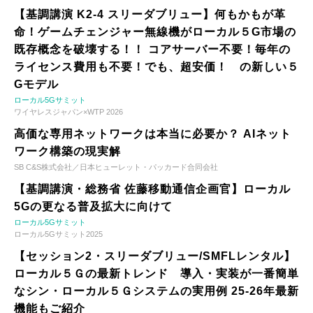
【基調講演 K2-4 スリーダブリュー】何もかもが革
命！ゲームチェンジャー無線機がローカル５G市場の
既存概念を破壊する！！ コアサーバー不要！毎年の
ライセンス費用も不要！でも、超安価！ の新しい５
Gモデル
ローカル5Gサミット
ワイヤレスジャパン×WTP 2026
高価な専用ネットワークは本当に必要か？ AIネット
ワーク構築の現実解
SB C&S株式会社／日本ヒューレット・パッカード合同会社
【基調講演・総務省 佐藤移動通信企画官】ローカル
5Gの更なる普及拡大に向けて
ローカル5Gサミット
ローカル5Gサミット2025
【セッション2・スリーダブリュー/SMFLレンタル】
ローカル５Ｇの最新トレンド 導入・実装が一番簡単
なシン・ローカル５Ｇシステムの実用例 25-26年最新
機能もご紹介