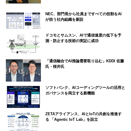
NEC、部門長から社員まですべての役割をAI
が担う社内組織を新設
ドコモとサムスン、AIで通信速度の低下を予
測・防止する技術の実証に成功
「通信融合でAI推論需要取り込む」KDDI 佐藤
氏・桜井氏
ソフトバンク、AIコーディングツールの活用と
ガバナンスを両立する新機能
ZETAアライアンス、AIとIoTの共創を推進す
る 「Agentic IoT Lab」を設立