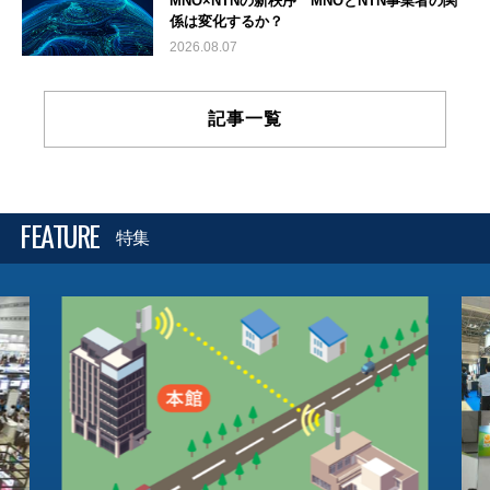
MNO×NTNの新秩序 MNOとNTN事業者の関
係は変化するか？
2026.08.07
記事一覧
FEATURE
特集