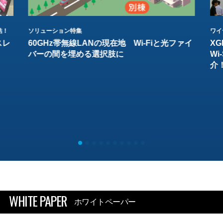
結！
ソリューション特集
ワイ
スレ
60GHz帯無線LANの現在地 Wi-Fiと光ファイ
XG
バーの間を埋める選択肢に
W
介
WHITE PAPER
ホワイトペーパー