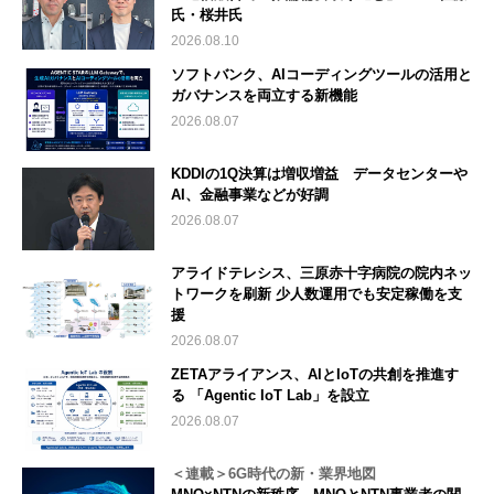
氏・桜井氏
2026.08.10
ソフトバンク、AIコーディングツールの活用と
ガバナンスを両立する新機能
2026.08.07
KDDIの1Q決算は増収増益 データセンターや
AI、金融事業などが好調
2026.08.07
アライドテレシス、三原赤十字病院の院内ネッ
トワークを刷新 少人数運用でも安定稼働を支
援
2026.08.07
ZETAアライアンス、AIとIoTの共創を推進す
る 「Agentic IoT Lab」を設立
2026.08.07
＜連載＞6G時代の新・業界地図