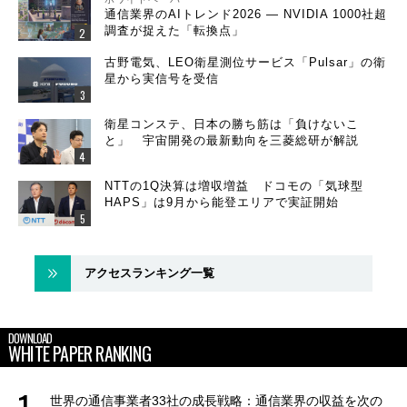
通信業界のAIトレンド2026 ― NVIDIA 1000社超
調査が捉えた「転換点」
古野電気、LEO衛星測位サービス「Pulsar」の衛
星から実信号を受信
衛星コンステ、日本の勝ち筋は「負けないこ
と」 宇宙開発の最新動向を三菱総研が解説
NTTの1Q決算は増収増益 ドコモの「気球型
HAPS」は9月から能登エリアで実証開始
アクセスランキング一覧
DOWNLOAD
WHITE PAPER RANKING
世界の通信事業者33社の成長戦略：通信業界の収益を次の