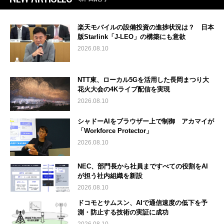
楽天モバイルの設備投資の進捗状況は？ 日本
版Starlink「J-LEO」の構築にも意欲
2026.08.10
NTT東、ローカル5Gを活用した長岡まつり大
花火大会の4Kライブ配信を実現
2026.08.10
シャドーAIをブラウザー上で制御 アカマイが
「Workforce Protector」
2026.08.10
NEC、部門長から社員まですべての役割をAI
が担う社内組織を新設
2026.08.10
ドコモとサムスン、AIで通信速度の低下を予
測・防止する技術の実証に成功
2026.08.10