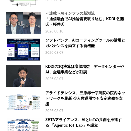
＜連載＞AIインフラの新潮流
「通信融合でAI推論需要取り込む」KDDI 佐藤
氏・桜井氏
2026.08.10
ソフトバンク、AIコーディングツールの活用と
ガバナンスを両立する新機能
2026.08.07
KDDIの1Q決算は増収増益 データセンターや
AI、金融事業などが好調
2026.08.07
アライドテレシス、三原赤十字病院の院内ネッ
トワークを刷新 少人数運用でも安定稼働を支
援
2026.08.07
ZETAアライアンス、AIとIoTの共創を推進す
る 「Agentic IoT Lab」を設立