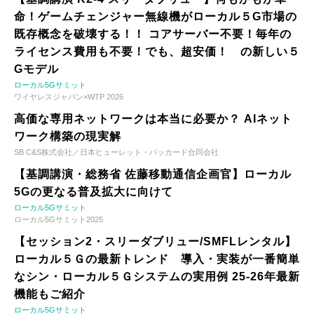
命！ゲームチェンジャー無線機がローカル５G市場の
既存概念を破壊する！！ コアサーバー不要！毎年の
ライセンス費用も不要！でも、超安価！ の新しい５
Gモデル
ローカル5Gサミット
ワイヤレスジャパン×WTP 2026
高価な専用ネットワークは本当に必要か？ AIネット
ワーク構築の現実解
SB C&S株式会社／日本ヒューレット・パッカード合同会社
【基調講演・総務省 佐藤移動通信企画官】ローカル
5Gの更なる普及拡大に向けて
ローカル5Gサミット
ローカル5Gサミット2025
【セッション2・スリーダブリュー/SMFLレンタル】
ローカル５Ｇの最新トレンド 導入・実装が一番簡単
なシン・ローカル５Ｇシステムの実用例 25-26年最新
機能もご紹介
ローカル5Gサミット