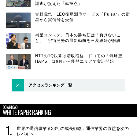
調査が捉えた「転換点」
古野電気、LEO衛星測位サービス「Pulsar」の衛
星から実信号を受信
衛星コンステ、日本の勝ち筋は「負けないこ
と」 宇宙開発の最新動向を三菱総研が解説
NTTの1Q決算は増収増益 ドコモの「気球型
HAPS」は9月から能登エリアで実証開始
アクセスランキング一覧
DOWNLOAD
WHITE PAPER RANKING
世界の通信事業者33社の成長戦略：通信業界の収益を次の
レベルへ