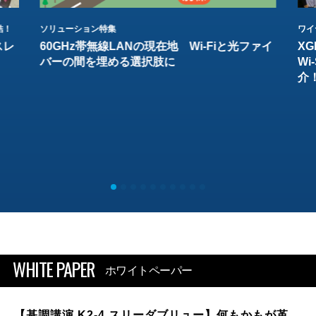
結！
ソリューション特集
ワイ
スレ
60GHz帯無線LANの現在地 Wi-Fiと光ファイ
XG
バーの間を埋める選択肢に
W
介
WHITE PAPER
ホワイトペーパー
【基調講演 K2-4 スリーダブリュー】何もかもが革