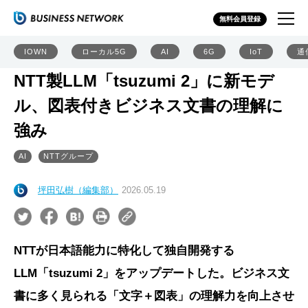
無料会員登録
IOWN
ローカル5G
AI
6G
IoT
通
NTT製LLM「tsuzumi 2」に新モデ
ル、図表付きビジネス文書の理解に
強み
AI
NTTグループ
坪田弘樹（編集部）
2026.05.19
NTTが日本語能力に特化して独自開発する
LLM「tsuzumi 2」をアップデートした。ビジネス文
書に多く見られる「文字＋図表」の理解力を向上させ