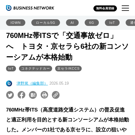
無料会員登録
IOWN
ローカル5G
AI
6G
IoT
通
760MHz帯ITSで「交通事故ゼロ」
へ トヨタ・京セラら6社の新コンソ
ーシアムが本格始動
IoT
コネクテッドカー
京セラ/KCCS
津野篤（編集部）
2026.05.19
760MHz帯ITS（高度道路交通システム）の普及促進
と適正利用を目的とする新コンソーシアムが本格始動
した。メンバーの1社である京セラに、設立の狙いや