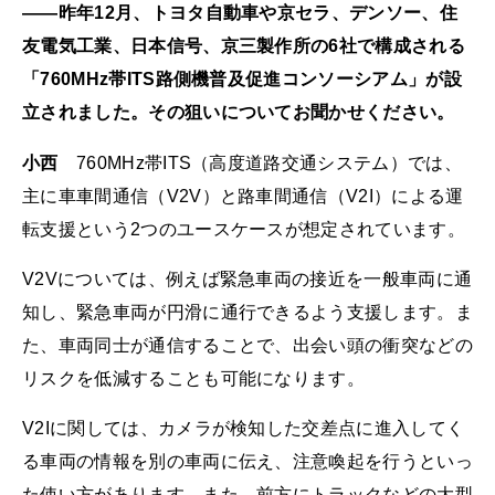
——昨年12月、トヨタ自動車や京セラ、デンソー、住
友電気工業、日本信号、京三製作所の6社で構成される
「760MHz帯ITS路側機普及促進コンソーシアム」が設
立されました。その狙いについてお聞かせください。
小西
760MHz帯ITS（高度道路交通システム）では、
主に車車間通信（V2V）と路車間通信（V2I）による運
転支援という2つのユースケースが想定されています。
V2Vについては、例えば緊急車両の接近を一般車両に通
知し、緊急車両が円滑に通行できるよう支援します。ま
た、車両同士が通信することで、出会い頭の衝突などの
リスクを低減することも可能になります。
V2Iに関しては、カメラが検知した交差点に進入してく
る車両の情報を別の車両に伝え、注意喚起を行うといっ
た使い方があります。また、前方にトラックなどの大型