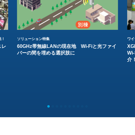
結！
ソリューション特集
ワイ
スレ
60GHz帯無線LANの現在地 Wi-Fiと光ファイ
XG
バーの間を埋める選択肢に
W
介