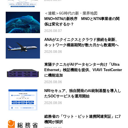
＜連載＞6G時代の新・業界地図
MNO×NTNの新秩序 MNOとNTN事業者の関
係は変化するか？
2026.08.07
ANAがエクイニクスとクラウド接続を刷新、
ネットワーク構築期間が数カ月から数週間へ
2026.08.06
東陽テクニカがAIデータセンター向け「Ultra
Ethernet」検証機能を提供、VIAVI TestCenter
に機能追加
2026.08.06
NRIセキュア、独自開発のAI統制基盤を導入し
たSOCサービスを運用開始
2026.08.06
総務省の「ワット・ビット連携関連実証」に7
機関が採択