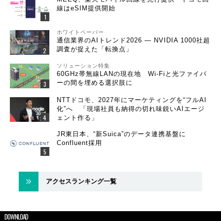
線はeSIM提供開始
ホワイトペーパー
通信業界のAIトレンド2026 ― NVIDIA 1000社超
調査が捉えた「転換点」
ソリューション特集
60GHz帯無線LANの現在地 Wi-Fiと光ファイバ
ーの間を埋める選択肢に
NTTドコモ、2027年にマーケティングを“フルAI
化”へ 「現場社員も納得の切れ味鋭いAIエージ
ェント作る」
JR東日本、“新Suica”のデータ連携基盤に
Confluent採用
アクセスランキング一覧
DOWNLOAD