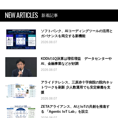
NEW ARTICLES
新着記事
ソフトバンク、AIコーディングツールの活用と
ガバナンスを両立する新機能
2026.08.07
KDDIの1Q決算は増収増益 データセンターや
AI、金融事業などが好調
2026.08.07
アライドテレシス、三原赤十字病院の院内ネッ
トワークを刷新 少人数運用でも安定稼働を支
援
2026.08.07
ZETAアライアンス、AIとIoTの共創を推進す
る 「Agentic IoT Lab」を設立
2026.08.07