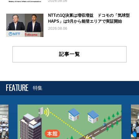
2026.08.06
NTTの1Q決算は増収増益 ドコモの「気球型
HAPS」は9月から能登エリアで実証開始
2026.08.06
記事一覧
FEATURE
特集