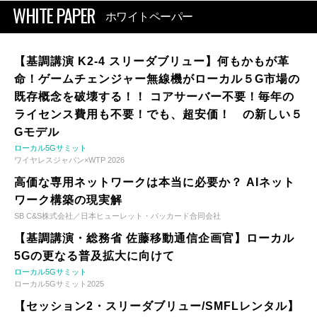
WHITE PAPER
ホワイトペーパー
【基調講演 K2-4 スリーダブリュー】何もかもが革
命！ゲームチェンジャー無線機がローカル５G市場の
既存概念を破壊する！！ コアサーバー不要！毎年の
ライセンス費用も不要！でも、超安価！ の新しい５
Gモデル
ローカル5Gサミット
ワイヤレスジャパン×WTP 2026
高価な専用ネットワークは本当に必要か？ AIネット
ワーク構築の現実解
SB C&S株式会社／日本ヒューレット・パッカード合同会社
【基調講演・総務省 佐藤移動通信企画官】ローカル
5Gの更なる普及拡大に向けて
ローカル5Gサミット
ローカル5Gサミット2025
【セッション2・スリーダブリュー/SMFLレンタル】