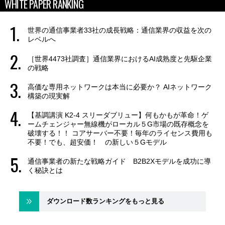
WHITE PAPER RANKING
世界の通信事業者33社の成長戦略：通信業界の収益を次の
レベルへ
［世界4473社調査］通信業界におけるAI成熟度と先駆企業
の戦略
高価な専用ネットワークは本当に必要か？ AIネットワーク
構築の現実解
【基調講演 K2-4 スリーダブリュー】何もかもが革命！ゲ
ームチェンジャー無線機がローカル５G市場の既存概念を
破壊する！！ コアサーバー不要！毎年のライセンス費用も
不要！でも、超安価！ の新しい５Gモデル
通信事業者の新たな戦略ガイド B2B2Xモデルを成功に導
く秘訣とは
ダウンロード数ランキングをもっと見る