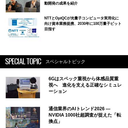
動開発の成果を紹介
NTTとOptQCが光量子コンピュータ実用化に
向け資本業務提携、2030年に100万量子ビット
目指す
SPECIAL TOPIC
スペシャルトピック
6Gはスペック重視から体感品質重
視へ 進化を支える正確なシミュレ
ーション
通信業界のAIトレンド2026 ―
NVIDIA 1000社超調査が捉えた「転
換点」