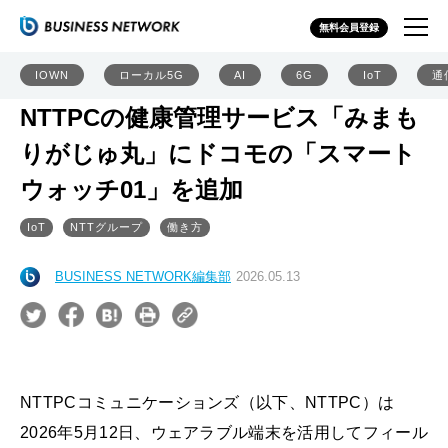
無料会員登録
IOWN
ローカル5G
AI
6G
IoT
通
NTTPCの健康管理サービス「みまも
りがじゅ丸」にドコモの「スマート
ウォッチ01」を追加
IoT
NTTグループ
働き方
BUSINESS NETWORK編集部
2026.05.13
NTTPCコミュニケーションズ（以下、NTTPC）は
2026年5月12日、ウェアラブル端末を活用してフィール