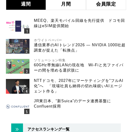
週間
月間
会員限定
MEEQ、楽天モバイル回線を先行提供 ドコモ回
線はeSIM提供開始
ホワイトペーパー
通信業界のAIトレンド2026 ― NVIDIA 1000社超
調査が捉えた「転換点」
ソリューション特集
60GHz帯無線LANの現在地 Wi-Fiと光ファイバ
ーの間を埋める選択肢に
NTTドコモ、2027年にマーケティングを“フルAI
化”へ 「現場社員も納得の切れ味鋭いAIエージ
ェント作る」
JR東日本、“新Suica”のデータ連携基盤に
Confluent採用
アクセスランキング一覧