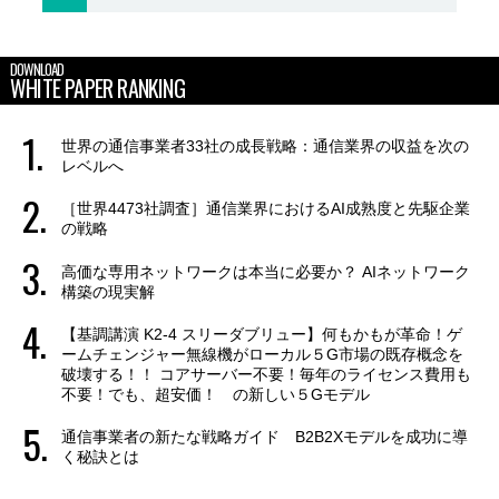
DOWNLOAD
WHITE PAPER RANKING
世界の通信事業者33社の成長戦略：通信業界の収益を次の
レベルへ
［世界4473社調査］通信業界におけるAI成熟度と先駆企業
の戦略
高価な専用ネットワークは本当に必要か？ AIネットワーク
構築の現実解
【基調講演 K2-4 スリーダブリュー】何もかもが革命！ゲ
ームチェンジャー無線機がローカル５G市場の既存概念を
破壊する！！ コアサーバー不要！毎年のライセンス費用も
不要！でも、超安価！ の新しい５Gモデル
通信事業者の新たな戦略ガイド B2B2Xモデルを成功に導
く秘訣とは