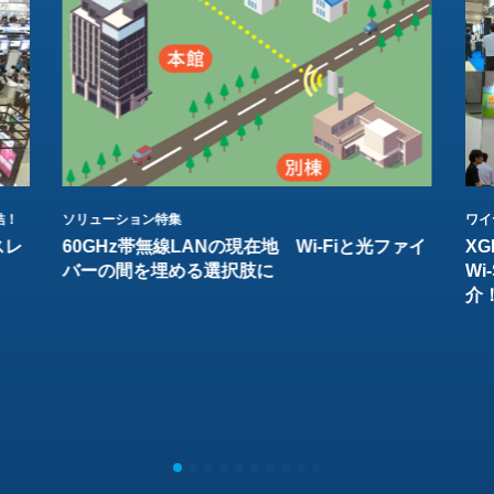
結！
ソリューション特集
ワイ
スレ
60GHz帯無線LANの現在地 Wi-Fiと光ファイ
XG
バーの間を埋める選択肢に
W
介