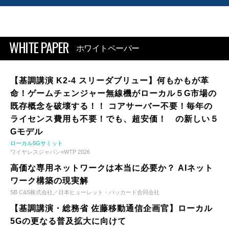
WHITE PAPER
ホワイトペーパー
【基調講演 K2-4 スリーダブリュー】何もかもが革
命！ゲームチェンジャー無線機がローカル５G市場の
既存概念を破壊する！！ コアサーバー不要！毎年の
ライセンス費用も不要！でも、超安価！ の新しい５
Gモデル
ローカル5Gサミット
ワイヤレスジャパン×WTP 2026
高価な専用ネットワークは本当に必要か？ AIネット
ワーク構築の現実解
SB C&S株式会社／日本ヒューレット・パッカード合同会社
【基調講演・総務省 佐藤移動通信企画官】ローカル
5Gの更なる普及拡大に向けて