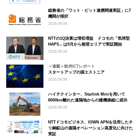
総務省の「ワット・ビット連携関連実証」に7
機関が採択
2026.08.06
NTTの1Q決算は増収増益 ドコモの「気球型
HAPS」は9月から能登エリアで実証開始
2026.08.06
＜連載＞欧州ICTレポート
スタートアップの国エストニア
2026.08.06
ハイテクインター、Starlink Miniを用いて
8000km離れた遠隔地からの建機操縦に成功
2026.08.06
NTTドコモビジネス、IOWN APNを活用したチ
リ銅鉱山の遠隔オペレーション高度化に向けた
実証