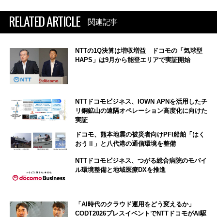
RELATED ARTICLE
関連記事
NTTの1Q決算は増収増益 ドコモの「気球型
HAPS」は9月から能登エリアで実証開始
NTTドコモビジネス、IOWN APNを活用したチ
リ銅鉱山の遠隔オペレーション高度化に向けた
実証
ドコモ、熊本地震の被災者向けPFI船舶「はく
おうⅡ」と八代港の通信環境を整備
NTTドコモビジネス、つがる総合病院のモバイ
ル環境整備と地域医療DXを推進
「AI時代のクラウド運用をどう変えるか」
CODT2026プレスイベントでNTTドコモがAI駆