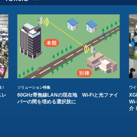
結！
ソリューション特集
ワイ
スレ
60GHz帯無線LANの現在地 Wi-Fiと光ファイ
XG
バーの間を埋める選択肢に
W
介