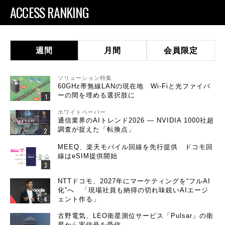
ACCESS RANKING
週間
月間
会員限定
ソリューション特集
60GHz帯無線LANの現在地 Wi-Fiと光ファイバ
ーの間を埋める選択肢に
ホワイトペーパー
通信業界のAIトレンド2026 ― NVIDIA 1000社超
調査が捉えた「転換点」
MEEQ、楽天モバイル回線を先行提供 ドコモ回
線はeSIM提供開始
NTTドコモ、2027年にマーケティングを“フルAI
化”へ 「現場社員も納得の切れ味鋭いAIエージ
ェント作る」
古野電気、LEO衛星測位サービス「Pulsar」の衛
星から実信号を受信