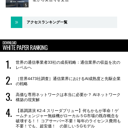
アクセスランキング一覧
DOWNLOAD
WHITE PAPER RANKING
世界の通信事業者33社の成長戦略：通信業界の収益を次の
レベルへ
［世界4473社調査］通信業界におけるAI成熟度と先駆企業
の戦略
高価な専用ネットワークは本当に必要か？ AIネットワーク
構築の現実解
【基調講演 K2-4 スリーダブリュー】何もかもが革命！ゲ
ームチェンジャー無線機がローカル５G市場の既存概念を
破壊する！！ コアサーバー不要！毎年のライセンス費用も
不要！でも、超安価！ の新しい５Gモデル