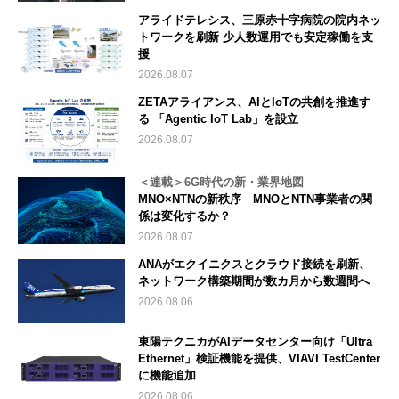
アライドテレシス、三原赤十字病院の院内ネッ
トワークを刷新 少人数運用でも安定稼働を支
援
2026.08.07
ZETAアライアンス、AIとIoTの共創を推進す
る 「Agentic IoT Lab」を設立
2026.08.07
＜連載＞6G時代の新・業界地図
MNO×NTNの新秩序 MNOとNTN事業者の関
係は変化するか？
2026.08.07
ANAがエクイニクスとクラウド接続を刷新、
ネットワーク構築期間が数カ月から数週間へ
2026.08.06
東陽テクニカがAIデータセンター向け「Ultra
Ethernet」検証機能を提供、VIAVI TestCenter
に機能追加
2026.08.06