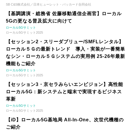
SB C&S株式会社／日本ヒューレット・パッカード合同会社
【基調講演・総務省 佐藤移動通信企画官】ローカル
5Gの更なる普及拡大に向けて
ローカル5Gサミット
ローカル5Gサミット2025
【セッション2・スリーダブリュー/SMFLレンタル】
ローカル５Ｇの最新トレンド 導入・実装が一番簡単
なシン・ローカル５Ｇシステムの実用例 25-26年最新
機能もご紹介
ローカル5Gサミット
ローカル5Gサミット2025
【セッション3・京セラみらいエンビジョン】高性能
ローカル5G：新システムと端末で実現するビジネス
革新
ローカル5Gサミット
ローカル5Gサミット2025
【iD】ローカル5G基地局 All-In-One、次世代機種の
ご紹介