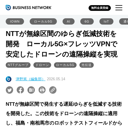
無料会員登録
IOWN
ローカル5G
AI
6G
IoT
通
NTTが無線区間のゆらぎ低減技術を
開発 ローカル5G×フレッツVPNで
安定したドローンの遠隔操縦を実現
NTTグループ
ドローン
ローカル5G
光伝送
津野篤（編集部）
2026.05.14
NTTが無線区間で発生する遅延ゆらぎを低減する技術
を開発した。この技術をドローンの遠隔操縦に適用
し、福島・南相馬市のロボットテストフィールドから