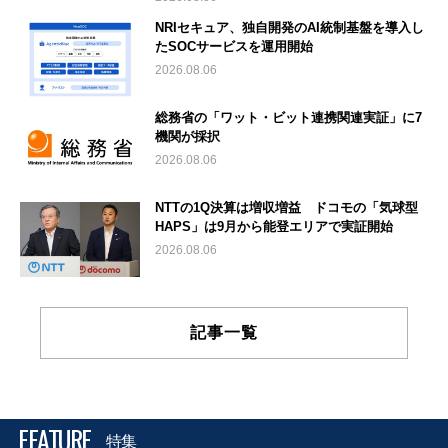
NRIセキュア、独自開発のAI統制基盤を導入し
たSOCサービスを運用開始
2026.08.06
総務省の「ワット・ビット連携関連実証」に7
機関が採択
2026.08.06
NTTの1Q決算は増収増益 ドコモの「気球型
HAPS」は9月から能登エリアで実証開始
2026.08.06
記事一覧
FEATURE
特集