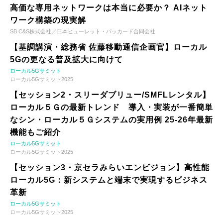
高価な専用ネットワークは本当に必要か？ AIネット
ワーク構築の現実解
SB C&S株式会社／日本ヒューレット・パッカード合同会社
【基調講演・総務省 佐藤移動通信企画官】ローカル
5Gの更なる普及拡大に向けて
ローカル5Gサミット
ローカル5Gサミット2025
【セッション2・スリーダブリュー/SMFLレンタル】
ローカル５Ｇの最新トレンド 導入・実装が一番簡単
なシン・ローカル５Ｇシステムの実用例 25-26年最新
機能もご紹介
ローカル5Gサミット
ローカル5Gサミット2025
【セッション3・京セラみらいエンビジョン】高性能
ローカル5G：新システムと端末で実現するビジネス
革新
ローカル5Gサミット
ローカル5Gサミット2025