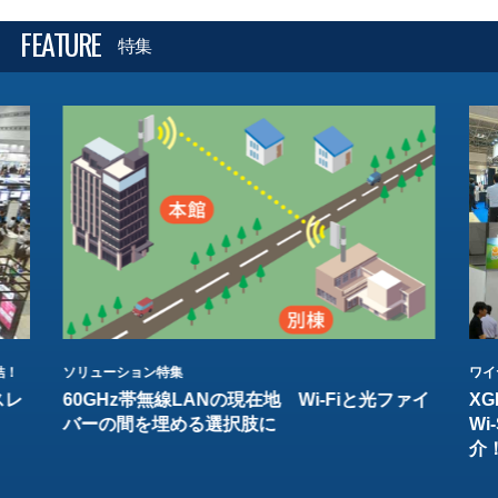
FEATURE
特集
結！
ソリューション特集
ワイ
スレ
60GHz帯無線LANの現在地 Wi-Fiと光ファイ
XG
バーの間を埋める選択肢に
W
介