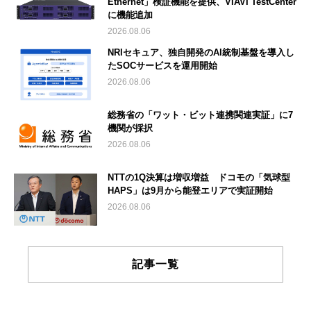
Ethernet」検証機能を提供、VIAVI TestCenter
に機能追加
2026.08.06
NRIセキュア、独自開発のAI統制基盤を導入し
たSOCサービスを運用開始
2026.08.06
総務省の「ワット・ビット連携関連実証」に7
機関が採択
2026.08.06
NTTの1Q決算は増収増益 ドコモの「気球型
HAPS」は9月から能登エリアで実証開始
2026.08.06
記事一覧