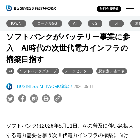
無料会員登録
IOWN
ローカル5G
AI
6G
IoT
通
ソフトバンクがバッテリー事業に参
入 AI時代の次世代電力インフラの
構築目指す
AI
ソフトバンクグループ
データセンター
脱炭素／省エネ
BUSINESS NETWORK編集部
2026.05.11
ソフトバンクは2026年5月11日、AIの普及に伴い急拡大
する電力需要を賄う次世代電力インフラの構築に向け