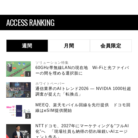
ACCESS RANKING
週間
月間
会員限定
ソリューション特集
60GHz帯無線LANの現在地 Wi-Fiと光ファイバ
ーの間を埋める選択肢に
ホワイトペーパー
通信業界のAIトレンド2026 ― NVIDIA 1000社超
調査が捉えた「転換点」
MEEQ、楽天モバイル回線を先行提供 ドコモ回
線はeSIM提供開始
NTTドコモ、2027年にマーケティングを“フルAI
化”へ 「現場社員も納得の切れ味鋭いAIエージ
ェント作る」