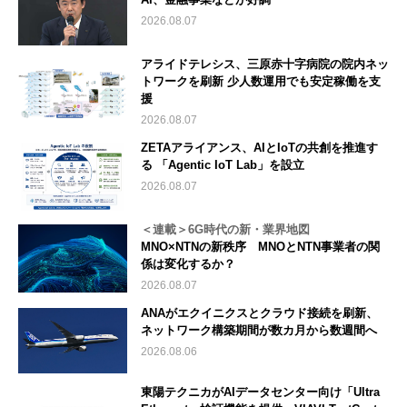
2026.08.07
アライドテレシス、三原赤十字病院の院内ネッ
トワークを刷新 少人数運用でも安定稼働を支
援
2026.08.07
ZETAアライアンス、AIとIoTの共創を推進す
る 「Agentic IoT Lab」を設立
2026.08.07
＜連載＞6G時代の新・業界地図
MNO×NTNの新秩序 MNOとNTN事業者の関
係は変化するか？
2026.08.07
ANAがエクイニクスとクラウド接続を刷新、
ネットワーク構築期間が数カ月から数週間へ
2026.08.06
東陽テクニカがAIデータセンター向け「Ultra