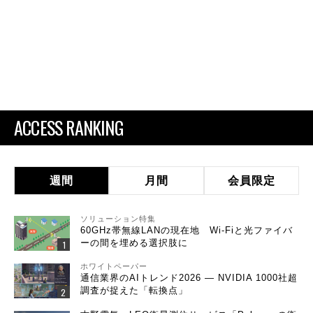
ACCESS RANKING
週間
月間
会員限定
ソリューション特集
60GHz帯無線LANの現在地 Wi-Fiと光ファイバ
ーの間を埋める選択肢に
ホワイトペーパー
通信業界のAIトレンド2026 ― NVIDIA 1000社超
調査が捉えた「転換点」