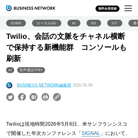
無料会員登録
IOWN
ローカル5G
AI
6G
IoT
通
Twilio、会話の文脈をチャネル横断
で保持する新機能群 コンソールも
刷新
AI
音声通話/PBX
BUSINESS NETWORK編集部
2026.05.08
Twilioは現地時間2026年5月6日、米サンフランシスコ
で開催した年次カンファレンス「
SIGNAL
」において、