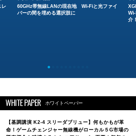
スレ
60GHz帯無線LANの現在地 Wi-Fiと光ファイ
XG
バーの間を埋める選択肢に
W
介
WHITE PAPER
ホワイトペーパー
【基調講演 K2-4 スリーダブリュー】何もかもが革
命！ゲームチェンジャー無線機がローカル５G市場の