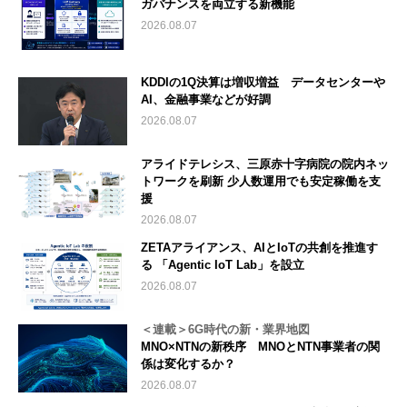
ガバナンスを両立する新機能
2026.08.07
KDDIの1Q決算は増収増益 データセンターや
AI、金融事業などが好調
2026.08.07
アライドテレシス、三原赤十字病院の院内ネッ
トワークを刷新 少人数運用でも安定稼働を支
援
2026.08.07
ZETAアライアンス、AIとIoTの共創を推進す
る 「Agentic IoT Lab」を設立
2026.08.07
＜連載＞6G時代の新・業界地図
MNO×NTNの新秩序 MNOとNTN事業者の関
係は変化するか？
2026.08.07