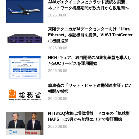
ANAがエクイニクスとクラウド接続を刷新、
ネットワーク構築期間が数カ月から数週間へ
2026.08.06
東陽テクニカがAIデータセンター向け「Ultra
Ethernet」検証機能を提供、VIAVI TestCenter
に機能追加
2026.08.06
NRIセキュア、独自開発のAI統制基盤を導入し
たSOCサービスを運用開始
2026.08.06
総務省の「ワット・ビット連携関連実証」に7
機関が採択
2026.08.06
NTTの1Q決算は増収増益 ドコモの「気球型
HAPS」は9月から能登エリアで実証開始
2026.08.06