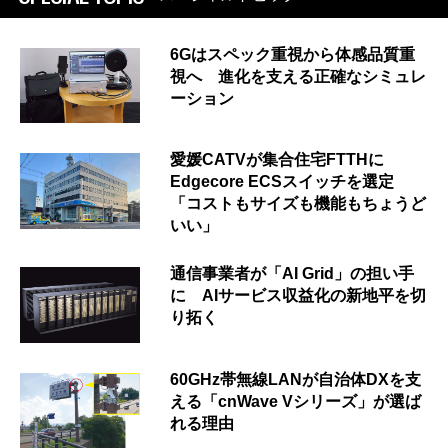
6Gはスペック重視から体感品質重
視へ 進化を支える正確なシミュレ
ーション
愛媛CATVが集合住宅FTTHに
Edgecore ECSスイッチを選定
「コストもサイズも機能もちょうど
いい」
通信事業者が「AI Grid」の担い手
に AIサービス収益化の新地平を切
り拓く
60GHz帯無線LANが自治体DXを支
える「cnWave Vシリーズ」が選ば
れる理由