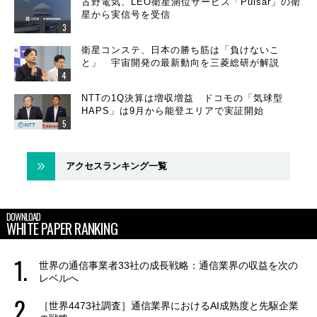
古野電気、LEO衛星測位サービス「Pulsar」の衛
星から実信号を受信
衛星コンステ、日本の勝ち筋は「負けないこ
と」 宇宙開発の最新動向を三菱総研が解説
NTTの1Q決算は増収増益 ドコモの「気球型
HAPS」は9月から能登エリアで実証開始
アクセスランキング一覧
DOWNLOAD
WHITE PAPER RANKING
世界の通信事業者33社の成長戦略：通信業界の収益を次の
レベルへ
［世界4473社調査］通信業界におけるAI成熟度と先駆企業