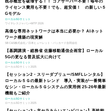
既存概念を破壊する！！ コアサーバー不要！毎年の
ライセンス費用も不要！でも、超安価！ の新しい５
Gモデル
ローカル5Gサミット
ワイヤレスジャパン×WTP 2026
高価な専用ネットワークは本当に必要か？ AIネット
ワーク構築の現実解
SB C&S株式会社／日本ヒューレット・パッカード合同会社
【基調講演・総務省 佐藤移動通信企画官】ローカル
5Gの更なる普及拡大に向けて
ローカル5Gサミット
ローカル5Gサミット2025
【セッション2・スリーダブリュー/SMFLレンタル】
ローカル５Ｇの最新トレンド 導入・実装が一番簡単
なシン・ローカル５Ｇシステムの実用例 25-26年最新
機能もご紹介
ローカル5Gサミット
ローカル5Gサミット2025
【セッション3・京セラみらいエンビジョン】高性能