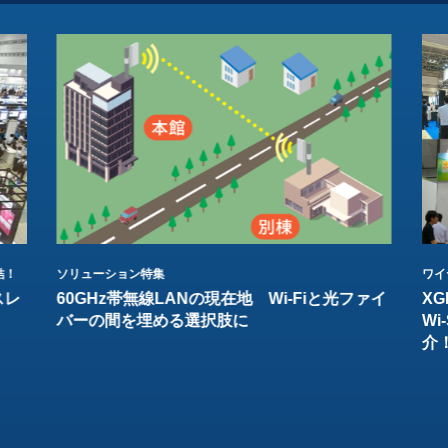
結！
ソリューション特集
ワイ
スレ
60GHz帯無線LANの現在地 Wi-Fiと光ファイ
XG
バーの間を埋める選択肢に
W
介