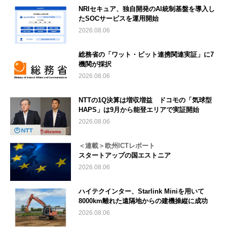
NRIセキュア、独自開発のAI統制基盤を導入し
たSOCサービスを運用開始
2026.08.06
総務省の「ワット・ビット連携関連実証」に7
機関が採択
2026.08.06
NTTの1Q決算は増収増益 ドコモの「気球型
HAPS」は9月から能登エリアで実証開始
2026.08.06
＜連載＞欧州ICTレポート
スタートアップの国エストニア
2026.08.06
ハイテクインター、Starlink Miniを用いて
8000km離れた遠隔地からの建機操縦に成功
2026.08.06