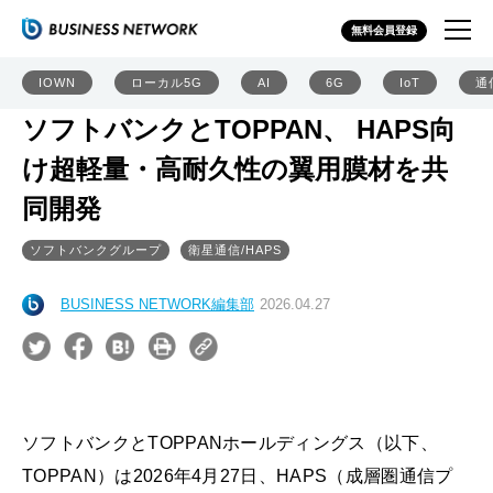
無料会員登録
IOWN
ローカル5G
AI
6G
IoT
通
ソフトバンクとTOPPAN、 HAPS向
け超軽量・高耐久性の翼用膜材を共
同開発
ソフトバンクグループ
衛星通信/HAPS
BUSINESS NETWORK編集部
2026.04.27
ソフトバンクとTOPPANホールディングス（以下、
TOPPAN）は2026年4月27日、HAPS（成層圏通信プ