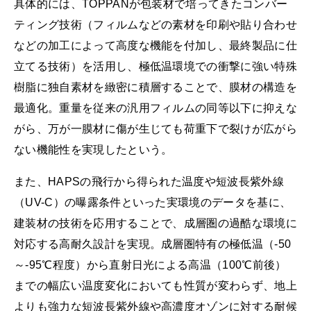
具体的には、TOPPANが包装材で培ってきたコンバー
ティング技術（フィルムなどの素材を印刷や貼り合わせ
などの加工によって高度な機能を付加し、最終製品に仕
立てる技術）を活用し、極低温環境での衝撃に強い特殊
樹脂に独自素材を緻密に積層することで、膜材の構造を
最適化。重量を従来の汎用フィルムの同等以下に抑えな
がら、万が一膜材に傷が生じても荷重下で裂けが広がら
ない機能性を実現したという。
また、HAPSの飛行から得られた温度や短波長紫外線
（UV-C）の曝露条件といった実環境のデータを基に、
建装材の技術を応用することで、成層圏の過酷な環境に
対応する高耐久設計を実現。成層圏特有の極低温（-50
～-95℃程度）から直射日光による高温（100℃前後）
までの幅広い温度変化においても性質が変わらず、地上
よりも強力な短波長紫外線や高濃度オゾンに対する耐候