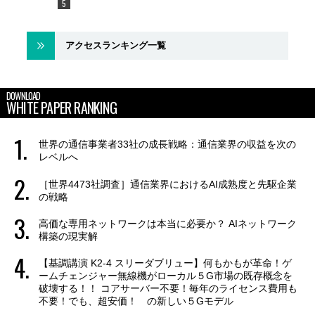
アクセスランキング一覧
DOWNLOAD
WHITE PAPER RANKING
世界の通信事業者33社の成長戦略：通信業界の収益を次の
レベルへ
［世界4473社調査］通信業界におけるAI成熟度と先駆企業
の戦略
高価な専用ネットワークは本当に必要か？ AIネットワーク
構築の現実解
【基調講演 K2-4 スリーダブリュー】何もかもが革命！ゲ
ームチェンジャー無線機がローカル５G市場の既存概念を
破壊する！！ コアサーバー不要！毎年のライセンス費用も
不要！でも、超安価！ の新しい５Gモデル