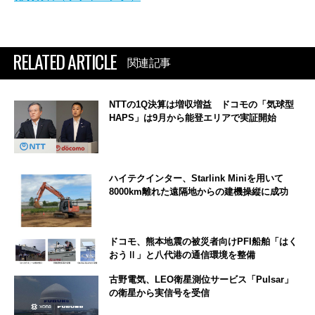
RELATED ARTICLE
関連記事
NTTの1Q決算は増収増益 ドコモの「気球型
HAPS」は9月から能登エリアで実証開始
ハイテクインター、Starlink Miniを用いて
8000km離れた遠隔地からの建機操縦に成功
ドコモ、熊本地震の被災者向けPFI船舶「はく
おうⅡ」と八代港の通信環境を整備
古野電気、LEO衛星測位サービス「Pulsar」
の衛星から実信号を受信