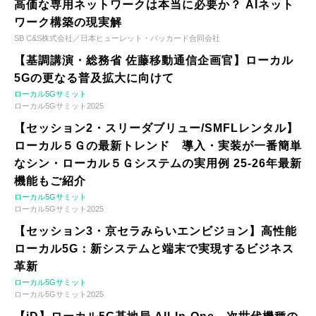
高価な専用ネットワークは本当に必要か？ AIネット
ワーク構築の現実解
SB C&S株式会社／日本ヒューレット・パッカード合同会社
【基調講演・総務省 佐藤移動通信企画官】ローカル
5Gの更なる普及拡大に向けて
ローカル5Gサミット
ローカル5Gサミット2025
【セッション2・スリーダブリュー/SMFLレンタル】
ローカル５Ｇの最新トレンド 導入・実装が一番簡単
なシン・ローカル５Ｇシステムの実用例 25-26年最新
機能もご紹介
ローカル5Gサミット
ローカル5Gサミット2025
【セッション3・京セラみらいエンビジョン】高性能
ローカル5G：新システムと端末で実現するビジネス
革新
ローカル5Gサミット
ローカル5Gサミット2025