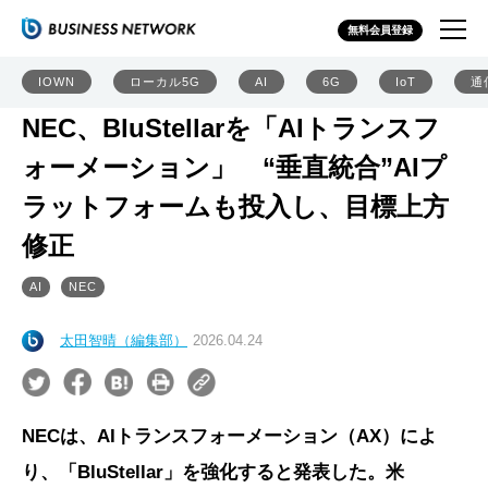
無料会員登録
IOWN
ローカル5G
AI
6G
IoT
通
NEC、BluStellarを「AIトランスフ
ォーメーション」 “垂直統合”AIプ
ラットフォームも投入し、目標上方
修正
AI
NEC
太田智晴（編集部）
2026.04.24
NECは、AIトランスフォーメーション（AX）によ
り、「BluStellar」を強化すると発表した。米