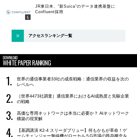
JR東日本、“新Suica”のデータ連携基盤に
Confluent採用
アクセスランキング一覧
DOWNLOAD
WHITE PAPER RANKING
世界の通信事業者33社の成長戦略：通信業界の収益を次の
レベルへ
［世界4473社調査］通信業界におけるAI成熟度と先駆企業
の戦略
高価な専用ネットワークは本当に必要か？ AIネットワーク
構築の現実解
【基調講演 K2-4 スリーダブリュー】何もかもが革命！ゲ
ームチェンジャー無線機がローカル５G市場の既存概念を