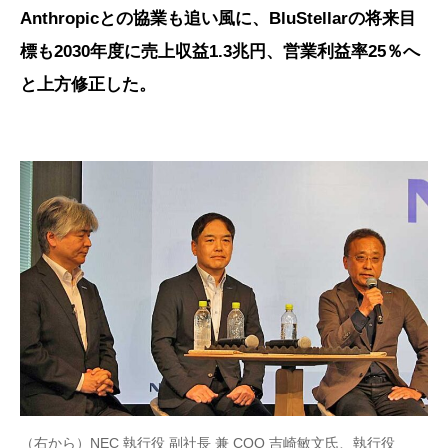
Anthropicとの協業も追い風に、BluStellarの将来目
標も2030年度に売上収益1.3兆円、営業利益率25％へ
と上方修正した。
（右から）NEC 執行役 副社長 兼 COO 吉崎敏文氏、執行役