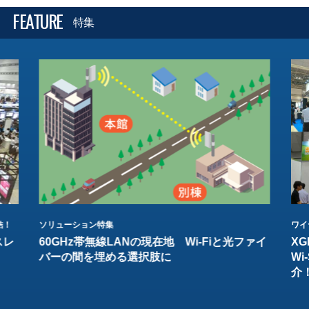
FEATURE
特集
結！
ソリューション特集
ワイ
スレ
60GHz帯無線LANの現在地 Wi-Fiと光ファイ
XG
バーの間を埋める選択肢に
W
介