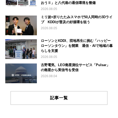
おうⅡ」と八代港の通信環境を整備
2026.08.05
ミリ波×折りたたみスマホで50人同時の3Dライ
ブ KDDIが普及の好循環を狙う
2026.08.05
ローソンとKDDI、団地再生に挑む「ハッピー
ローソンタウン」を開業 通信・AIで地域の暮
らしを支援
2026.08.05
古野電気、LEO衛星測位サービス「Pulsar」
の衛星から実信号を受信
2026.08.04
記事一覧