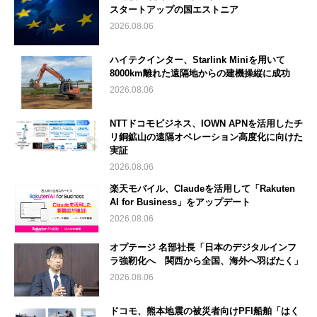
スタートアップの国エストニア
2026.08.06
ハイテクインター、Starlink Miniを用いて
8000km離れた遠隔地からの建機操縦に成功
2026.08.06
NTTドコモビジネス、IOWN APNを活用したチ
リ銅鉱山の遠隔オペレーション高度化に向けた
実証
2026.08.06
楽天モバイル、Claudeを活用して「Rakuten
AI for Business」をアップデート
2026.08.06
オプテージ 名部社長「日本のデジタルインフ
ラ強靭化へ 関西から全国、海外へ羽ばたく」
2026.08.06
ドコモ、熊本地震の被災者向けPFI船舶「はく