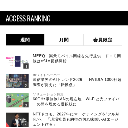
ACCESS RANKING
週間
月間
会員限定
MEEQ、楽天モバイル回線を先行提供 ドコモ回
線はeSIM提供開始
ホワイトペーパー
通信業界のAIトレンド2026 ― NVIDIA 1000社超
調査が捉えた「転換点」
ソリューション特集
60GHz帯無線LANの現在地 Wi-Fiと光ファイバ
ーの間を埋める選択肢に
NTTドコモ、2027年にマーケティングを“フルAI
化”へ 「現場社員も納得の切れ味鋭いAIエージ
ェント作る」