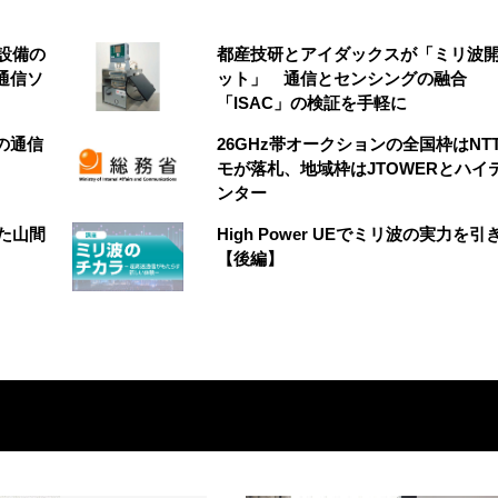
設備の
都産技研とアイダックスが「ミリ波
通信ソ
ット」 通信とセンシングの融合
「ISAC」の検証を手軽に
の通信
26GHz帯オークションの全国枠はNT
モが落札、地域枠はJTOWERとハイ
ンター
た山間
High Power UEでミリ波の実力を引
【後編】