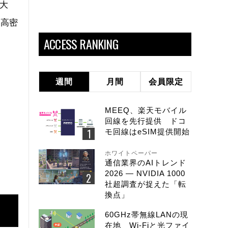
拡大
の高密
ACCESS RANKING
週間
月間
会員限定
MEEQ、楽天モバイル
回線を先行提供 ドコ
モ回線はeSIM提供開始
ホワイトペーパー
通信業界のAIトレンド
2026 ― NVIDIA 1000
社超調査が捉えた「転
換点」
60GHz帯無線LANの現
在地 Wi-Fiと光ファイ