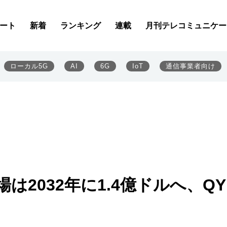
ート
新着
ランキング
連載
月刊テレコミュニケー
ローカル5G
AI
6G
IoT
通信事業者向け
は2032年に1.4億ドルへ、QY