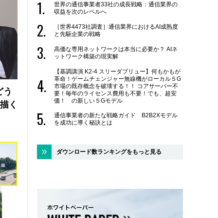
世界の通信事業者33社の成長戦略：通信業界の
収益を次のレベルへ
［世界4473社調査］通信業界におけるAI成熟度
と先駆企業の戦略
高価な専用ネットワークは本当に必要か？ AIネ
ットワーク構築の現実解
【基調講演 K2-4 スリーダブリュー】何もかもが
革命！ゲームチェンジャー無線機がローカル５G
市場の既存概念を破壊する！！ コアサーバー不
どう
要！毎年のライセンス費用も不要！でも、超安
価！ の新しい５Gモデル
が描く
通信事業者の新たな戦略ガイド B2B2Xモデル
を成功に導く秘訣とは
ダウンロード数ランキングをもっと見る