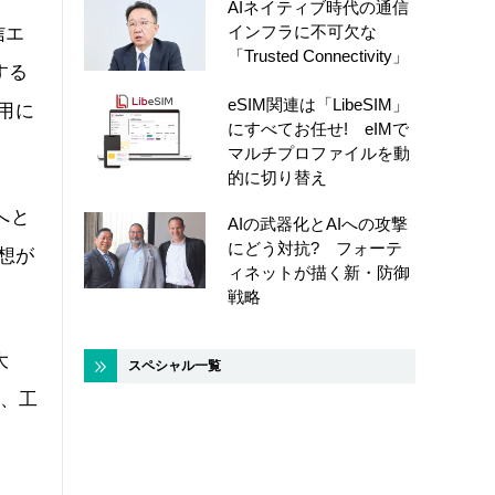
AIネイティブ時代の通信
インフラに不可欠な
信エ
「Trusted Connectivity」
する
eSIM関連は「LibeSIM」
用に
にすべてお任せ! eIMで
マルチプロファイルを動
的に切り替え
へと
AIの武器化とAIへの攻撃
にどう対抗? フォーテ
想が
ィネットが描く新・防御
戦略
大
スペシャル一覧
に、工