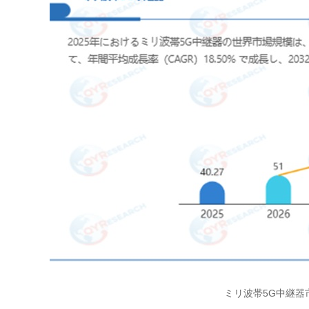
ミリ波帯5G中継器市