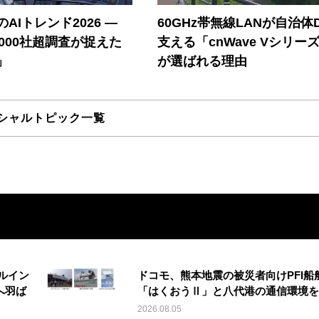
AIトレンド2026 ―
60GHz帯無線LANが自治体
A 1000社超調査が捉えた
支える「cnWave Vシリー
」
が選ばれる理由
シャルトピック一覧
ルイン
ドコモ、熊本地震の被災者向けPFI船
へ羽ば
「はくおうⅡ」と八代港の通信環境を
2026.08.05