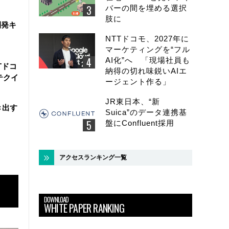
バーの間を埋める選択
肢に
開発キ
NTTドコモ、2027年に
マーケティングを“フル
AI化”へ 「現場社員も
Tドコ
納得の切れ味鋭いAIエ
テクイ
ージェント作る」
JR東日本、“新
き出す
Suica”のデータ連携基
盤にConfluent採用
アクセスランキング一覧
DOWNLOAD
WHITE PAPER RANKING