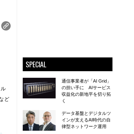
、
SPECIAL
通信事業者が「AI Grid」
の担い手に AIサービス
ドル
収益化の新地平を切り拓
など
く
データ基盤とデジタルツ
インが支えるAI時代の自
律型ネットワーク運用