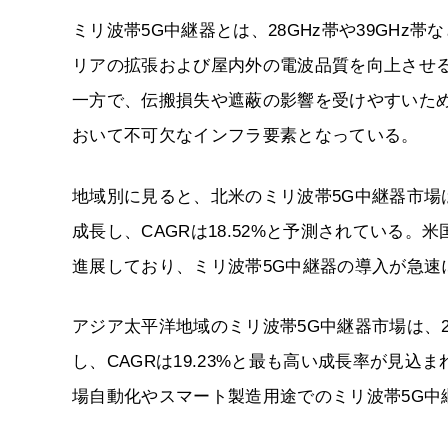
ミリ波帯5G中継器とは、28GHz帯や39GH
リアの拡張および屋内外の電波品質を向上させ
一方で、伝搬損失や遮蔽の影響を受けやすいた
おいて不可欠なインフラ要素となっている。
地域別に見ると、北米のミリ波帯5G中継器市場は202
成長し、CAGRは18.52%と予測されている
進展しており、ミリ波帯5G中継器の導入が急速
アジア太平洋地域のミリ波帯5G中継器市場は、202
し、CAGRは19.23%と最も高い成長率が見
場自動化やスマート製造用途でのミリ波帯5G中