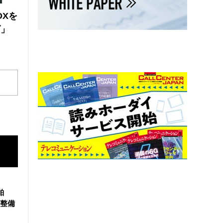
DXを
ズ」
舶
整備