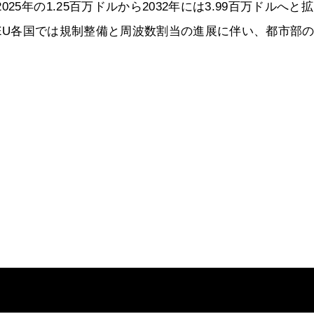
5年の1.25百万ドルから2032年には3.99百万ドルへと
る。EU各国では規制整備と周波数割当の進展に伴い、都市部