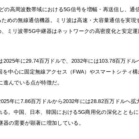
z帯などの高周波数帯域における5G信号を増幅・再送信し、通
るための無線通信機器。ミリ波は高速・大容量通信を実現
め、ミリ波帯5G中継器はネットワークの高密度化と安定運
5年に29.74百万ドルで、2032年には103.78百万ドル
。米国を中心に固定無線アクセス（FWA）やスマートシティ構
に進んでいる点が特徴だ。
5年に7.86百万ドルから2032年には28.82百万ドルへ拡
込まれる。中国、日本、韓国における5G商用化の深化ととも
継器の需要が顕著に増加している。