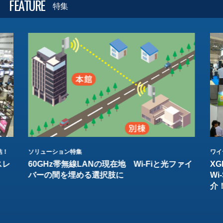
FEATURE
特集
結！
ソリューション特集
ワイ
スレ
60GHz帯無線LANの現在地 Wi-Fiと光ファイ
XG
バーの間を埋める選択肢に
W
介