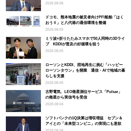
2026.08.06
ドコモ、熊本地震の被災者向けPFI船舶「はく
おうⅡ」と八代港の通信環境を整備
2026.08.05
ミリ波×折りたたみスマホで50人同時の3Dライ
ブ KDDIが普及の好循環を狙う
2026.08.05
ローソンとKDDI、団地再生に挑む「ハッピー
ローソンタウン」を開業 通信・AIで地域の暮
らしを支援
2026.08.05
古野電気、LEO衛星測位サービス「Pulsar」
の衛星から実信号を受信
2026.08.04
ソフトバンクの1Q決算は増収増益 セブン＆
アイとの「未来型コンビニ」の実現にも意欲
2026.08.04