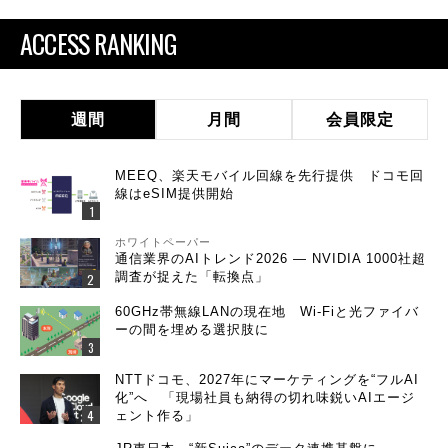
ACCESS RANKING
週間
月間
会員限定
MEEQ、楽天モバイル回線を先行提供 ドコモ回
線はeSIM提供開始
ホワイトペーパー
通信業界のAIトレンド2026 ― NVIDIA 1000社超
調査が捉えた「転換点」
60GHz帯無線LANの現在地 Wi-Fiと光ファイバ
ーの間を埋める選択肢に
NTTドコモ、2027年にマーケティングを“フルAI
化”へ 「現場社員も納得の切れ味鋭いAIエージ
ェント作る」