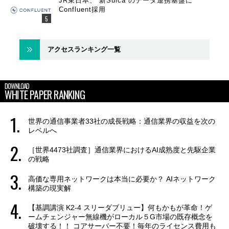
JR東日本、“新Suica”のデータ連携基盤に
Confluent採用
アクセスランキング一覧
DOWNLOAD
WHITE PAPER RANKING
世界の通信事業者33社の成長戦略：通信業界の収益を次の
レベルへ
［世界4473社調査］通信業界におけるAI成熟度と先駆企業
の戦略
高価な専用ネットワークは本当に必要か？ AIネットワーク
構築の現実解
【基調講演 K2-4 スリーダブリュー】何もかもが革命！ゲ
ームチェンジャー無線機がローカル５G市場の既存概念を
破壊する！！ コアサーバー不要！毎年のライセンス費用も