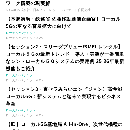
ワーク構築の現実解
SB C&S株式会社／日本ヒューレット・パッカード合同会社
【基調講演・総務省 佐藤移動通信企画官】ローカル
5Gの更なる普及拡大に向けて
ローカル5Gサミット
ローカル5Gサミット2025
【セッション2・スリーダブリュー/SMFLレンタル】
ローカル５Ｇの最新トレンド 導入・実装が一番簡単
なシン・ローカル５Ｇシステムの実用例 25-26年最新
機能もご紹介
ローカル5Gサミット
ローカル5Gサミット2025
【セッション3・京セラみらいエンビジョン】高性能
ローカル5G：新システムと端末で実現するビジネス
革新
ローカル5Gサミット
ローカル5Gサミット2025
【iD】ローカル5G基地局 All-In-One、次世代機種の