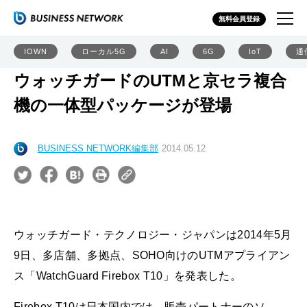
無料会員登録
IOWN
ローカル5G
AI
6G
IoT
通
ウォッチガードのUTMと京セラ複合
機の一体型パッケージが登場
BUSINESS NETWORK編集部
2014.05.12
ウォッチガード・テクノロジー・ジャパンは2014年5月
9日、多店舗、多拠点、SOHO向けのUTMアプライアン
ス「WatchGuard Firebox T10」を発表した。
Firebox T10は日本国内では、販売パートナーのソ