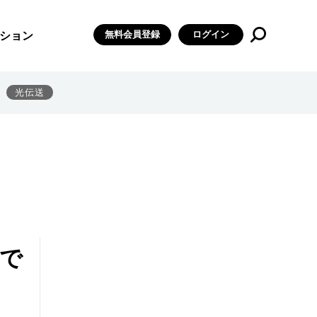
無料会員登録
ログイン
ション
光伝送
間で