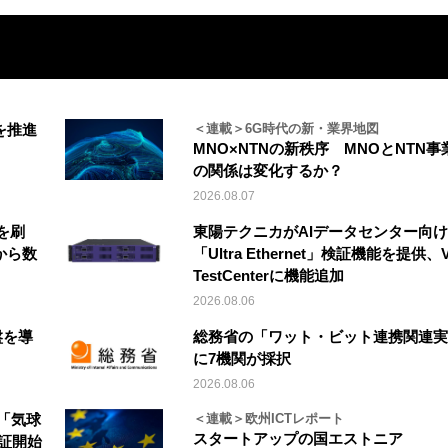
を推進
＜連載＞6G時代の新・業界地図
MNO×NTNの新秩序 MNOとNTN事
の関係は変化するか？
2026.08.07
を刷
東陽テクニカがAIデータセンター向け
から数
「Ultra Ethernet」検証機能を提供、V
TestCenterに機能追加
2026.08.06
盤を導
総務省の「ワット・ビット連携関連実
に7機関が採択
2026.08.06
「気球
＜連載＞欧州ICTレポート
スタートアップの国エストニア
実証開始