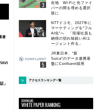
在地 Wi-Fiと光ファイ
バーの間を埋める選択
肢に
NTTドコモ、2027年に
マーケティングを“フル
AI化”へ 「現場社員も
業者
納得の切れ味鋭いAIエ
ージェント作る」
JR東日本、“新
Suica”のデータ連携基
IAVI
盤にConfluent採用
アクセスランキング一覧
証」
DOWNLOAD
WHITE PAPER RANKING