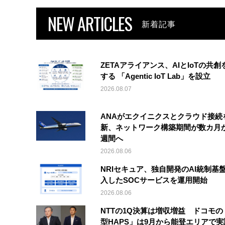
NEW ARTICLES
新着記事
ZETAアライアンス、AIとIoTの共創
する 「Agentic IoT Lab」を設立
2026.08.07
ANAがエクイニクスとクラウド接続
新、ネットワーク構築期間が数カ月
週間へ
2026.08.06
NRIセキュア、独自開発のAI統制基
入したSOCサービスを運用開始
2026.08.06
NTTの1Q決算は増収増益 ドコモの
型HAPS」は9月から能登エリアで