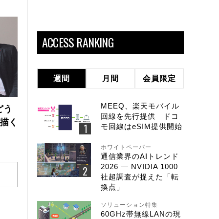
ACCESS RANKING
週間
月間
会員限定
MEEQ、楽天モバイル
どう
回線を先行提供 ドコ
が描く
モ回線はeSIM提供開始
ホワイトペーパー
通信業界のAIトレンド
2026 ― NVIDIA 1000
社超調査が捉えた「転
換点」
ソリューション特集
60GHz帯無線LANの現