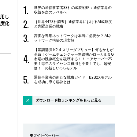
世界の通信事業者33社の成長戦略：通信業界の
収益を次のレベルへ
活用し
［世界4473社調査］通信業界におけるAI成熟度
度化
と先駆企業の戦略
高価な専用ネットワークは本当に必要か？ AIネ
ットワーク構築の現実解
【基調講演 K2-4 スリーダブリュー】何もかもが
革命！ゲームチェンジャー無線機がローカル５G
市場の既存概念を破壊する！！ コアサーバー不
要！毎年のライセンス費用も不要！でも、超安
価！ の新しい５Gモデル
通信事業者の新たな戦略ガイド B2B2Xモデル
を成功に導く秘訣とは
ダウンロード数ランキングをもっと見る