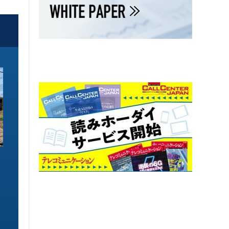
ソリューション特集
ソリューション特集
イーサネットで作るGPUネットワー
6GHz帯Wi-Fiは
ク 間近に迫る1.6TbE時代とローカ
末」で Wi-Fi 7
ルLLMに備えを
こう