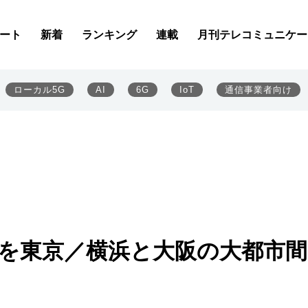
ート
新着
ランキング
連載
月刊テレコミュニケー
ローカル5G
AI
6G
IoT
通信事業者向け
用線を東京／横浜と大阪の大都市