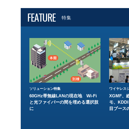
FEATURE
特集
ソリューション特集
ワイヤレスジ
60GHz帯無線LANの現在地 Wi-Fi
XGMF、
と光ファイバーの間を埋める選択肢
モ、KDDI
に
目ブース