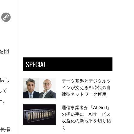
供を開
SPECIAL
提供し
データ基盤とデジタルツ
インが支えるAI時代の自
して
律型ネットワーク運用
ー、
通信事業者が「AI Grid」
の担い手に AIサービス
収益化の新地平を切り拓
く
冗長構