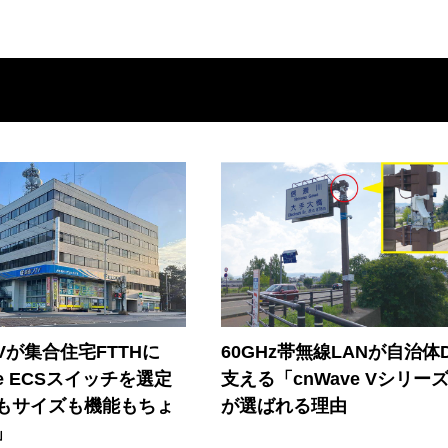
Vが集合住宅FTTHに
60GHz帯無線LANが自治体
ore ECSスイッチを選定
支える「cnWave Vシリー
もサイズも機能もちょ
が選ばれる理由
」