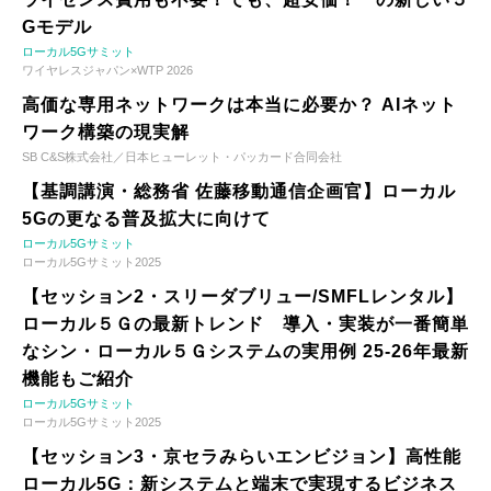
Gモデル
ローカル5Gサミット
ワイヤレスジャパン×WTP 2026
高価な専用ネットワークは本当に必要か？ AIネット
ワーク構築の現実解
SB C&S株式会社／日本ヒューレット・パッカード合同会社
【基調講演・総務省 佐藤移動通信企画官】ローカル
5Gの更なる普及拡大に向けて
ローカル5Gサミット
ローカル5Gサミット2025
【セッション2・スリーダブリュー/SMFLレンタル】
ローカル５Ｇの最新トレンド 導入・実装が一番簡単
なシン・ローカル５Ｇシステムの実用例 25-26年最新
機能もご紹介
ローカル5Gサミット
ローカル5Gサミット2025
【セッション3・京セラみらいエンビジョン】高性能
ローカル5G：新システムと端末で実現するビジネス