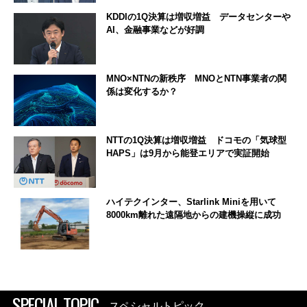
KDDIの1Q決算は増収増益 データセンターや
AI、金融事業などが好調
MNO×NTNの新秩序 MNOとNTN事業者の関
係は変化するか？
NTTの1Q決算は増収増益 ドコモの「気球型
HAPS」は9月から能登エリアで実証開始
ハイテクインター、Starlink Miniを用いて
8000km離れた遠隔地からの建機操縦に成功
SPECIAL TOPIC
スペシャルトピック