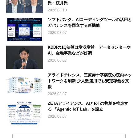
氏・桜井氏
2026.08.10
ソフトバンク、AIコーディングツールの活用と
ガバナンスを両立する新機能
2026.08.07
KDDIの1Q決算は増収増益 データセンターや
AI、金融事業などが好調
2026.08.07
アライドテレシス、三原赤十字病院の院内ネッ
トワークを刷新 少人数運用でも安定稼働を支
援
2026.08.07
ZETAアライアンス、AIとIoTの共創を推進す
る 「Agentic IoT Lab」を設立
2026.08.07