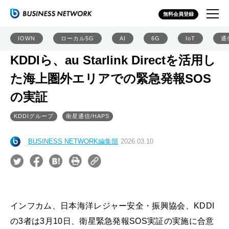
無料会員登録
IOWN
ローカル5G
AI
6G
IoT
通
KDDIら、au Starlink Directを活用し
た海上圏外エリアでの緊急発報SOS
の実証
KDDIグループ
衛星通信/HAPS
BUSINESS NETWORK編集部
2026.03.10
インフカム、日本海洋レジャー安全・振興協会、KDDI
の3者は3月10日、衛星緊急発報SOS実証の実施に合意