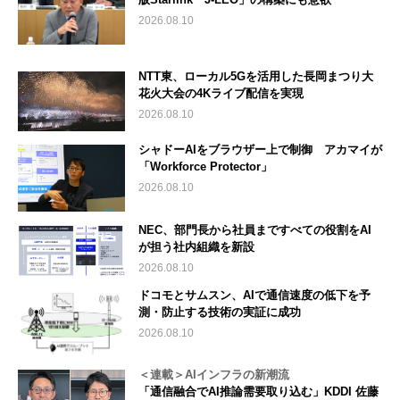
2026.08.10
NTT東、ローカル5Gを活用した長岡まつり大
花火大会の4Kライブ配信を実現
2026.08.10
シャドーAIをブラウザー上で制御 アカマイが
「Workforce Protector」
2026.08.10
NEC、部門長から社員まですべての役割をAI
が担う社内組織を新設
2026.08.10
ドコモとサムスン、AIで通信速度の低下を予
測・防止する技術の実証に成功
2026.08.10
＜連載＞AIインフラの新潮流
「通信融合でAI推論需要取り込む」KDDI 佐藤