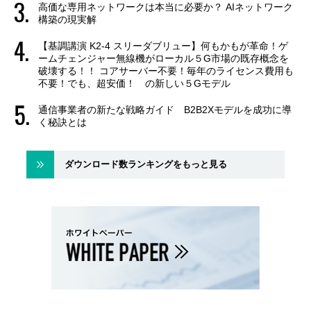
高価な専用ネットワークは本当に必要か？ AIネットワーク
構築の現実解
【基調講演 K2-4 スリーダブリュー】何もかもが革命！ゲ
ームチェンジャー無線機がローカル５G市場の既存概念を
破壊する！！ コアサーバー不要！毎年のライセンス費用も
不要！でも、超安価！ の新しい５Gモデル
通信事業者の新たな戦略ガイド B2B2Xモデルを成功に導
く秘訣とは
ダウンロード数ランキングをもっと見る