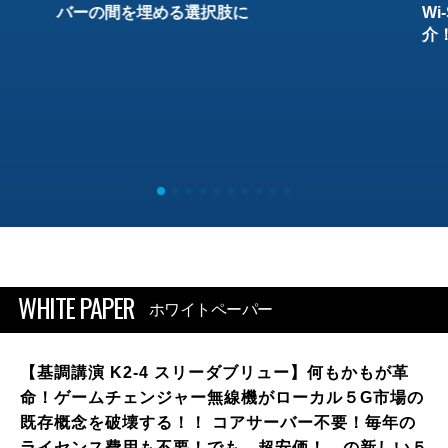
バーの間を埋める選択肢に
W
介
WHITE PAPER
ホワイトペーパー
【基調講演 K2-4 スリーダブリュー】何もかもが革
命！ゲームチェンジャー無線機がローカル５G市場の
既存概念を破壊する！！ コアサーバー不要！毎年の
ライセンス費用も不要！でも、超安価！ の新しい５