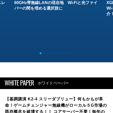
スレ
60GHz帯無線LANの現在地 Wi-Fiと光ファイ
XG
バーの間を埋める選択肢に
W
介
WHITE PAPER
ホワイトペーパー
【基調講演 K2-4 スリーダブリュー】何もかもが革
命！ゲームチェンジャー無線機がローカル５G市場の
既存概念を破壊する！！ コアサーバー不要！毎年の