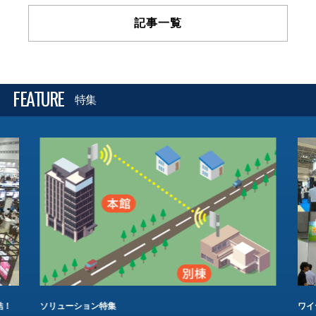
記事一覧
FEATURE
特集
結！
ソリューション特集
ワイ