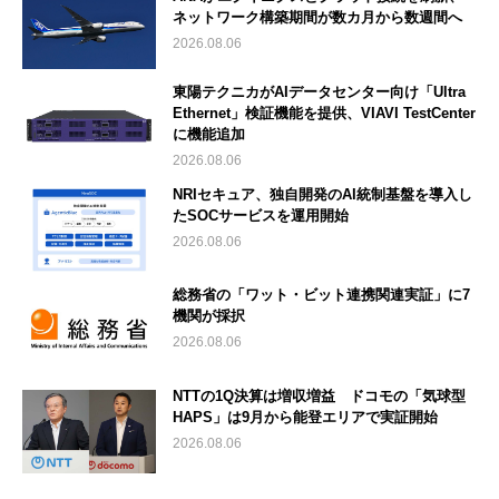
ネットワーク構築期間が数カ月から数週間へ
2026.08.06
東陽テクニカがAIデータセンター向け「Ultra
Ethernet」検証機能を提供、VIAVI TestCenter
に機能追加
2026.08.06
NRIセキュア、独自開発のAI統制基盤を導入し
たSOCサービスを運用開始
2026.08.06
総務省の「ワット・ビット連携関連実証」に7
機関が採択
2026.08.06
NTTの1Q決算は増収増益 ドコモの「気球型
HAPS」は9月から能登エリアで実証開始
2026.08.06