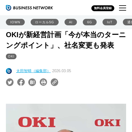
無料会員登録
IOWN
ローカル5G
AI
6G
IoT
通
OKIが新経営計画「今が本当のターニ
ングポイント」、社名変更も発表
OKI
太田智晴（編集部）
2026.03.05