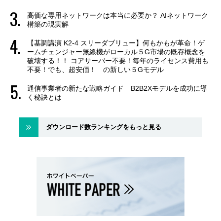
高価な専用ネットワークは本当に必要か？ AIネットワーク
構築の現実解
【基調講演 K2-4 スリーダブリュー】何もかもが革命！ゲ
ームチェンジャー無線機がローカル５G市場の既存概念を
破壊する！！ コアサーバー不要！毎年のライセンス費用も
不要！でも、超安価！ の新しい５Gモデル
通信事業者の新たな戦略ガイド B2B2Xモデルを成功に導
く秘訣とは
ダウンロード数ランキングをもっと見る