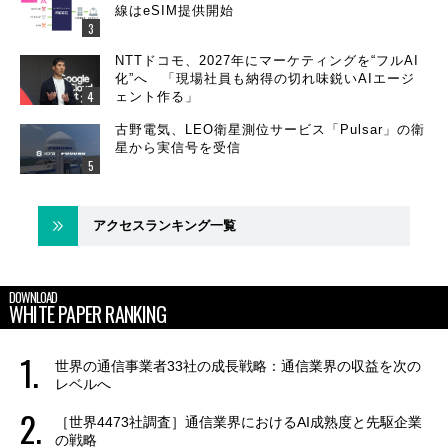
線はeSIM提供開始
NTTドコモ、2027年にマーケティングを“フルAI
化”へ 「現場社員も納得の切れ味鋭いAIエージ
ェント作る」
古野電気、LEO衛星測位サービス「Pulsar」の衛
星から実信号を受信
アクセスランキング一覧
DOWNLOAD
WHITE PAPER RANKING
世界の通信事業者33社の成長戦略：通信業界の収益を次の
レベルへ
［世界4473社調査］通信業界におけるAI成熟度と先駆企業
の戦略