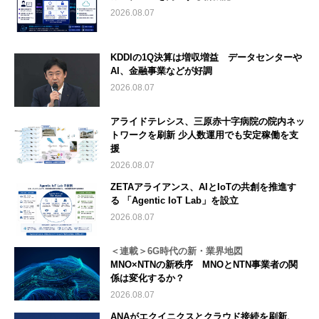
2026.08.07
KDDIの1Q決算は増収増益 データセンターや
AI、金融事業などが好調
2026.08.07
アライドテレシス、三原赤十字病院の院内ネッ
トワークを刷新 少人数運用でも安定稼働を支
援
2026.08.07
ZETAアライアンス、AIとIoTの共創を推進す
る 「Agentic IoT Lab」を設立
2026.08.07
＜連載＞6G時代の新・業界地図
MNO×NTNの新秩序 MNOとNTN事業者の関
係は変化するか？
2026.08.07
ANAがエクイニクスとクラウド接続を刷新、