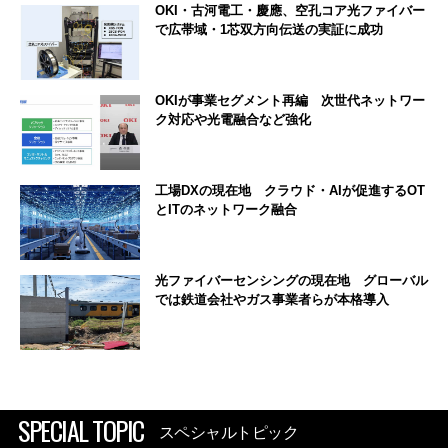
OKI・古河電工・慶應、空孔コア光ファイバー
で広帯域・1芯双方向伝送の実証に成功
OKIが事業セグメント再編 次世代ネットワー
ク対応や光電融合など強化
工場DXの現在地 クラウド・AIが促進するOT
とITのネットワーク融合
光ファイバーセンシングの現在地 グローバル
では鉄道会社やガス事業者らが本格導入
SPECIAL TOPIC
スペシャルトピック