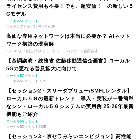
ライセンス費用も不要！でも、超安価！ の新しい５
Gモデル
ローカル5Gサミット
ワイヤレスジャパン×WTP 2026
高価な専用ネットワークは本当に必要か？ AIネット
ワーク構築の現実解
SB C&S株式会社／日本ヒューレット・パッカード合同会社
【基調講演・総務省 佐藤移動通信企画官】ローカル
5Gの更なる普及拡大に向けて
ローカル5Gサミット
ローカル5Gサミット2025
【セッション2・スリーダブリュー/SMFLレンタル】
ローカル５Ｇの最新トレンド 導入・実装が一番簡単
なシン・ローカル５Ｇシステムの実用例 25-26年最新
機能もご紹介
ローカル5Gサミット
ローカル5Gサミット2025
【セッション3・京セラみらいエンビジョン】高性能