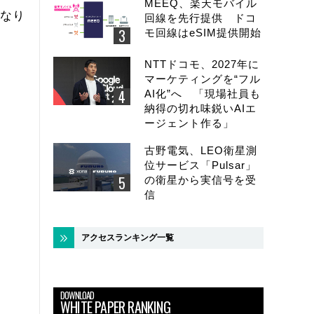
MEEQ、楽天モバイル
になり
回線を先行提供 ドコ
モ回線はeSIM提供開始
NTTドコモ、2027年に
マーケティングを“フル
AI化”へ 「現場社員も
納得の切れ味鋭いAIエ
ージェント作る」
古野電気、LEO衛星測
位サービス「Pulsar」
の衛星から実信号を受
信
アクセスランキング一覧
DOWNLOAD
WHITE PAPER RANKING