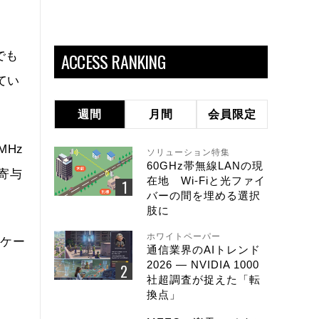
ACCESS RANKING
でも
てい
週間
月間
会員限定
MHz
ソリューション特集
60GHz帯無線LANの現
寄与
在地 Wi-Fiと光ファイ
バーの間を埋める選択
肢に
ホワイトペーパー
ロケー
通信業界のAIトレンド
2026 ― NVIDIA 1000
社超調査が捉えた「転
換点」