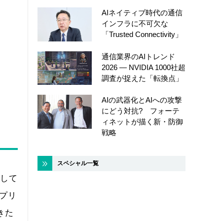
AIネイティブ時代の通信
インフラに不可欠な
「Trusted Connectivity」
通信業界のAIトレンド
2026 ― NVIDIA 1000社超
調査が捉えた「転換点」
AIの武器化とAIへの攻撃
にどう対抗? フォーテ
ィネットが描く新・防御
戦略
スペシャル一覧
として
アプリ
きた