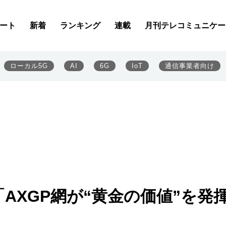
ート
新着
ランキング
連載
月刊テレコミュニケー
ローカル5G
AI
6G
IoT
通信事業者向け
AXGP網が“黄金の価値”を発