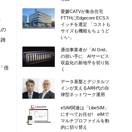
愛媛CATVが集合住宅
FTTHにEdgecore ECSス
た
イッチを選定 「コストも
域の
サイズも機能もちょうど
いい」
混雑
通信事業者が「AI Grid」
の担い手に AIサービス
収益化の新地平を切り拓
「倍
く
データ基盤とデジタルツ
インが支えるAI時代の自
律型ネットワーク運用
eSIM関連は「LibeSIM」
にすべてお任せ! eIMで
マルチプロファイルを動
的に切り替え