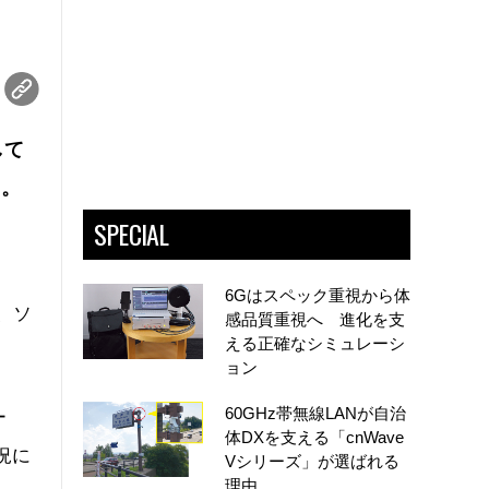
して
る。
SPECIAL
6Gはスペック重視から体
は、ソ
感品質重視へ 進化を支
える正確なシミュレーシ
ョン
60GHz帯無線LANが自治
ー
体DXを支える「cnWave
況に
Vシリーズ」が選ばれる
理由