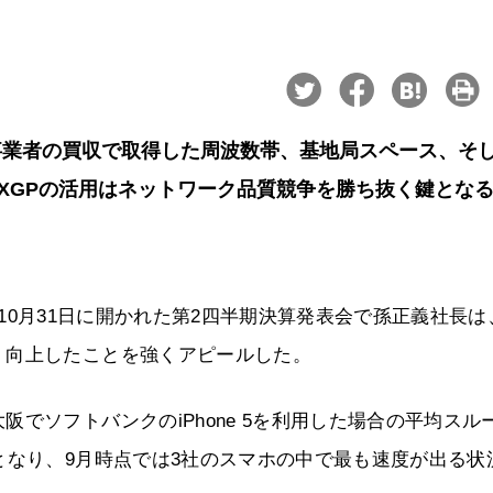
事業者の買収で取得した周波数帯、基地局スペース、そ
XGPの活用はネットワーク品質競争を勝ち抜く鍵とな
013年10月31日に開かれた第2四半期決算発表会で孫正義社長
く向上したことを強くアピールした。
でソフトバンクのiPhone 5を利用した場合の平均スル
となり、9月時点では3社のスマホの中で最も速度が出る状