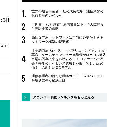
世界の通信事業者33社の成長戦略：通信業界の
収益を次のレベルへ
の3社
［世界4473社調査］通信業界におけるAI成熟度
と先駆企業の戦略
高価な専用ネットワークは本当に必要か？ AIネ
ットワーク構築の現実解
ります）
【基調講演 K2-4 スリーダブリュー】何もかもが
革命！ゲームチェンジャー無線機がローカル５G
市場の既存概念を破壊する！！ コアサーバー不
要！毎年のライセンス費用も不要！でも、超安
価！ の新しい５Gモデル
通信事業者の新たな戦略ガイド B2B2Xモデル
を成功に導く秘訣とは
ダウンロード数ランキングをもっと見る