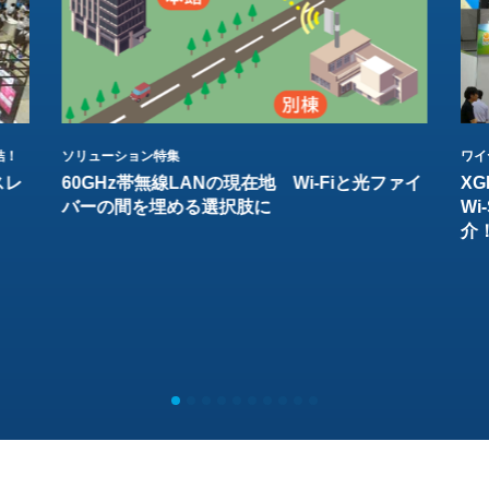
結！
ソリューション特集
ワイ
スレ
60GHz帯無線LANの現在地 Wi-Fiと光ファイ
XG
バーの間を埋める選択肢に
W
介