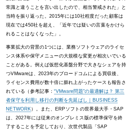
常識と違うことを言い出したので、相当警戒された」と
当時を振り返った。2015年には10社程度だった顧客は
現在では450社を超え、「近年では疑いの言葉をかけら
れることはなくなった」。
事業拡大の背景の1つには、業務ソフトウェアのライセ
ンス体系や保守メニューの大規模な変更が相次いでいる
ことがある。例えば仮想化基盤分野で大きなシェアを持
つVMwareは、2023年のブロードコムによる買収後、
ライセンス費用が数十倍に膨れ上がったケースも報告さ
れている（参考記事：
“VMware問題”の最適解は？ 第三
者保守を利用し移行の判断を先延ばし｜BUSINESS
NETWORK
）。また、ERPソフトの世界最大手・SAP
は、2027年には従来のオンプレミス版の標準保守を終
了することを予定しており、次世代製品「SAP