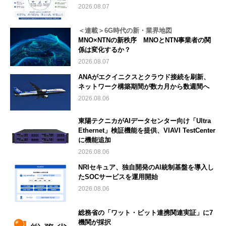
2026.08.07
＜連載＞6G時代の新・業界地図
MNO×NTNの新秩序 MNOとNTN事業者の関
係は変化するか？
2026.08.07
ANAがエクイニクスとクラウド接続を刷新、
ネットワーク構築期間が数カ月から数週間へ
2026.08.06
東陽テクニカがAIデータセンター向け「Ultra
Ethernet」検証機能を提供、VIAVI TestCenter
に機能追加
2026.08.06
NRIセキュア、独自開発のAI統制基盤を導入し
たSOCサービスを運用開始
2026.08.06
総務省の「ワット・ビット連携関連実証」に7
機関が採択