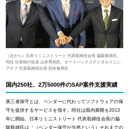
（左から）日本リミニストリート 代表取締役会長 脇阪順雄氏、
同社 社長執行役員 山本秀和氏、オートバックスデジタルイニシ
アチブ 代表取締役社⻑ 則末修男氏
国内250社、2万5000件のSAP案件支援実績
第三者保守とは、ベンダーに代わってソフトウェアの保
守を提供するサービスを指す。同社は国内展開を2013
年に開始。日本リミニストリート 代表取締役会長の脇
阪順雄氏は「（ベンダー保守が当然という）それまでの