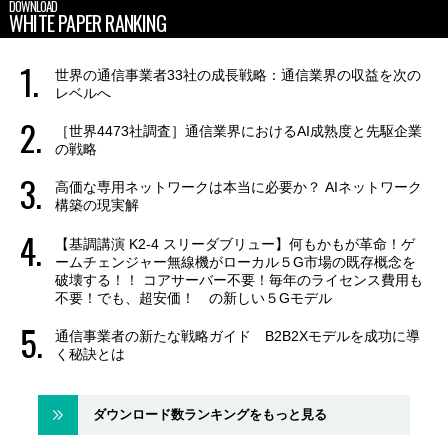
DOWNLOAD
WHITE PAPER RANKING
世界の通信事業者33社の成長戦略：通信業界の収益を次の
レベルへ
［世界4473社調査］通信業界におけるAI成熟度と先駆企業
の戦略
高価な専用ネットワークは本当に必要か？ AIネットワーク
構築の現実解
【基調講演 K2-4 スリーダブリュー】何もかもが革命！ゲ
ームチェンジャー無線機がローカル５G市場の既存概念を
破壊する！！ コアサーバー不要！毎年のライセンス費用も
不要！でも、超安価！ の新しい５Gモデル
通信事業者の新たな戦略ガイド B2B2Xモデルを成功に導
く秘訣とは
ダウンロード数ランキングをもっと見る