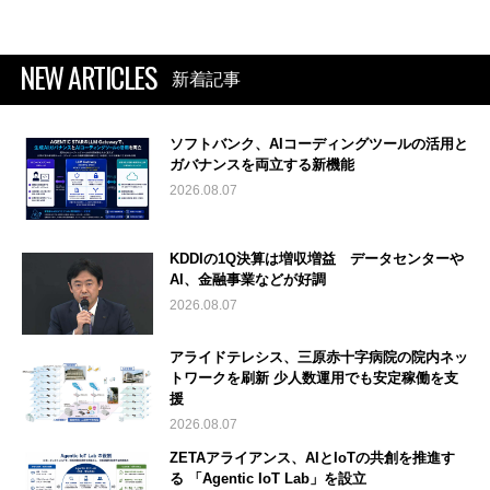
NEW ARTICLES
新着記事
ソフトバンク、AIコーディングツールの活用と
ガバナンスを両立する新機能
2026.08.07
KDDIの1Q決算は増収増益 データセンターや
AI、金融事業などが好調
2026.08.07
アライドテレシス、三原赤十字病院の院内ネッ
トワークを刷新 少人数運用でも安定稼働を支
援
2026.08.07
ZETAアライアンス、AIとIoTの共創を推進す
る 「Agentic IoT Lab」を設立