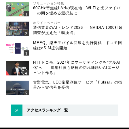
ソリューション特集
60GHz帯無線LANの現在地 Wi-Fiと光ファイバ
ーの間を埋める選択肢に
ホワイトペーパー
通信業界のAIトレンド2026 ― NVIDIA 1000社超
調査が捉えた「転換点」
MEEQ、楽天モバイル回線を先行提供 ドコモ回
線はeSIM提供開始
NTTドコモ、2027年にマーケティングを“フルAI
化”へ 「現場社員も納得の切れ味鋭いAIエージ
ェント作る」
古野電気、LEO衛星測位サービス「Pulsar」の衛
星から実信号を受信
アクセスランキング一覧