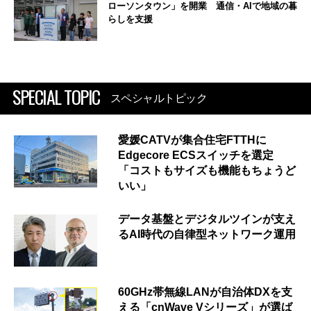
ローソンタウン」を開業 通信・AIで地域の暮
らしを支援
SPECIAL TOPIC
スペシャルトピック
愛媛CATVが集合住宅FTTHに
Edgecore ECSスイッチを選定
「コストもサイズも機能もちょうど
いい」
データ基盤とデジタルツインが支え
るAI時代の自律型ネットワーク運用
60GHz帯無線LANが自治体DXを支
える「cnWave Vシリーズ」が選ば