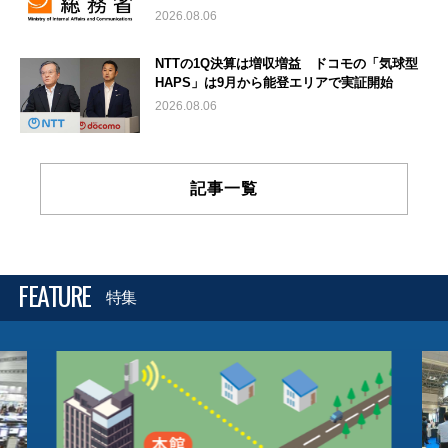
2026.08.06
NTTの1Q決算は増収増益 ドコモの「気球型
HAPS」は9月から能登エリアで実証開始
2026.08.06
記事一覧
FEATURE
特集