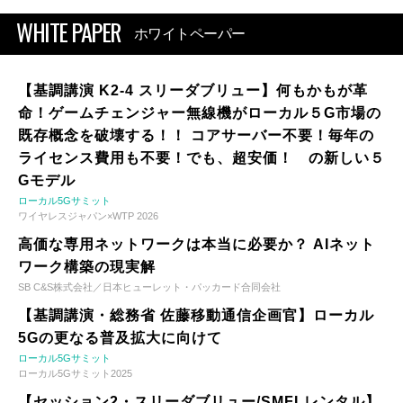
WHITE PAPER
ホワイトペーパー
【基調講演 K2-4 スリーダブリュー】何もかもが革
命！ゲームチェンジャー無線機がローカル５G市場の
既存概念を破壊する！！ コアサーバー不要！毎年の
ライセンス費用も不要！でも、超安価！ の新しい５
Gモデル
ローカル5Gサミット
ワイヤレスジャパン×WTP 2026
高価な専用ネットワークは本当に必要か？ AIネット
ワーク構築の現実解
SB C&S株式会社／日本ヒューレット・パッカード合同会社
【基調講演・総務省 佐藤移動通信企画官】ローカル
5Gの更なる普及拡大に向けて
ローカル5Gサミット
ローカル5Gサミット2025
【セッション2・スリーダブリュー/SMFLレンタル】