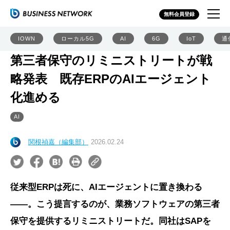
無料会員登録
IOWN
ローカル5G
AI
6G
IoT
通
第三者保守のリミニストリートが戦
略発表 既存ERPのAIエージェント
化進める
AI
関根禎嘉（編集部）
2026.02.24
従来型ERPは死に、AIエージェントに置き換わる
――。こう提言するのが、業務ソフトウェアの第三者
保守を提供するリミニストリートだ。同社はSAPを