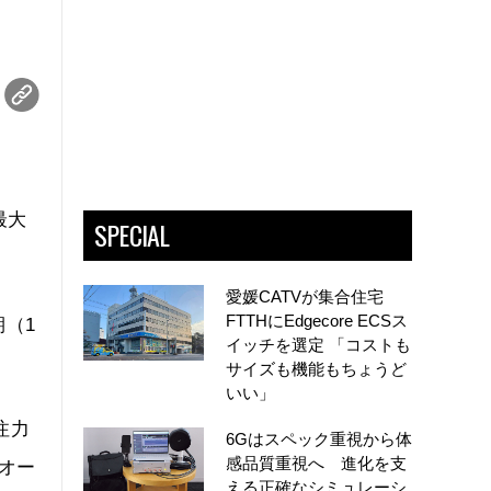
最大
SPECIAL
愛媛CATVが集合住宅
FTTHにEdgecore ECSス
期（1
イッチを選定 「コストも
サイズも機能もちょうど
いい」
注力
6Gはスペック重視から体
感品質重視へ 進化を支
オー
える正確なシミュレーシ