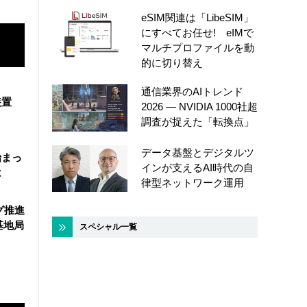
eSIM関連は「LibeSIM」
にすべてお任せ! eIMで
マルチプロファイルを動
的に切り替え
通信業界のAIトレンド
装置
2026 ― NVIDIA 1000社超
調査が捉えた「転換点」
データ基盤とデジタルツ
始まっ
インが支えるAI時代の自
は
律型ネットワーク運用
グ推進
基地局
スペシャル一覧