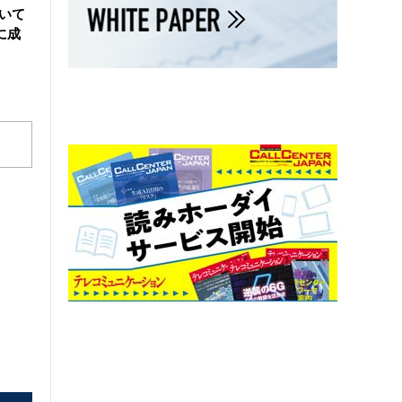
用いて
に成