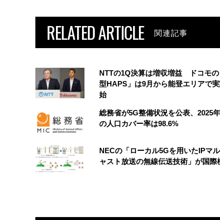
RELATED ARTICLE
関連記事
NTTの1Q決算は増収増益 ドコモ
型HAPS」は9月から能登エリアで
始
総務省が5G整備状況を公表、2025
の人口カバー率は98.6%
NECの「ローカル5Gを用いたIPマ
ャスト放送の無線伝送技術」が国際