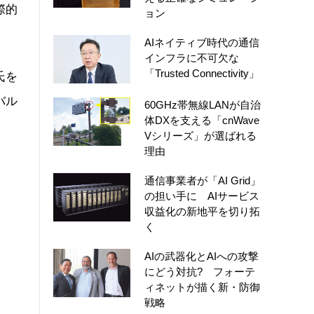
際的
ョン
AIネイティブ時代の通信
インフラに不可欠な
「Trusted Connectivity」
氏を
バル
60GHz帯無線LANが自治
体DXを支える「cnWave
Vシリーズ」が選ばれる
理由
通信事業者が「AI Grid」
の担い手に AIサービス
収益化の新地平を切り拓
く
AIの武器化とAIへの攻撃
にどう対抗? フォーテ
ィネットが描く新・防御
戦略