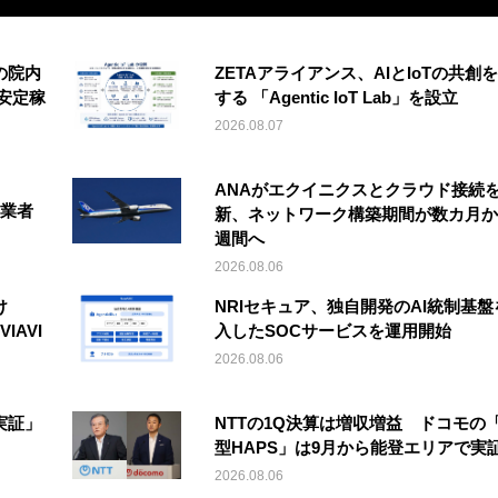
の院内
ZETAアライアンス、AIとIoTの共創
安定稼
する 「Agentic IoT Lab」を設立
2026.08.07
ANAがエクイニクスとクラウド接続
事業者
新、ネットワーク構築期間が数カ月か
週間へ
2026.08.06
け
NRIセキュア、独自開発のAI統制基盤
IAVI
入したSOCサービスを運用開始
2026.08.06
実証」
NTTの1Q決算は増収増益 ドコモの
型HAPS」は9月から能登エリアで実
2026.08.06