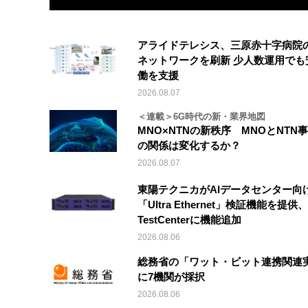
アライドテレシス、三原赤十字病院
ネットワークを刷新 少人数運用でも
働を支援
2026.08.07
＜連載＞6G時代の新・業界地図
MNO×NTNの新秩序 MNOとNTN
の関係は変化するか？
2026.08.07
東陽テクニカがAIデータセンター向
「Ultra Ethernet」検証機能を提供、V
TestCenterに機能追加
2026.08.06
総務省の「ワット・ビット連携関連
に7機関が採択
2026.08.06