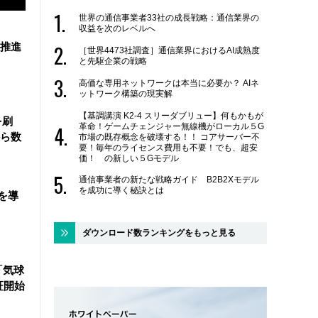
世界の通信事業者33社の成長戦略：通信業界の
収益を次のレベルへ
を推進
［世界4473社調査］通信業界におけるAI成熟度
と先駆企業の戦略
高価な専用ネットワークは本当に必要か？ AIネ
ットワーク構築の現実解
【基調講演 K2-4 スリーダブリュー】何もかもが
を刷
革命！ゲームチェンジャー無線機がローカル５G
ら数
市場の既存概念を破壊する！！ コアサーバー不
要！毎年のライセンス費用も不要！でも、超安
価！ の新しい５Gモデル
通信事業者の新たな戦略ガイド B2B2Xモデル
を成功に導く秘訣とは
を導
ダウンロード数ランキングをもっと見る
「気球
証開始