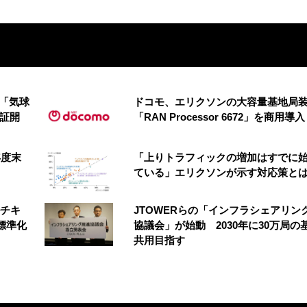
の「気球
ドコモ、エリクソンの大容量基地局
実証開
「RAN Processor 6672」を商用導入
年度末
「上りトラフィックの増加はすでに
ている」エリクソンが示す対応策と
ルチキ
JTOWERらの「インフラシェアリン
標準化
協議会」が始動 2030年に30万局の
共用目指す