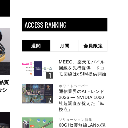
ACCESS RANKING
週間
月間
会員限定
MEEQ、楽天モバイル
回線を先行提供 ドコ
モ回線はeSIM提供開始
品質
ホワイトペーパー
なシ
通信業界のAIトレンド
2026 ― NVIDIA 1000
社超調査が捉えた「転
換点」
ソリューション特集
60GHz帯無線LANの現