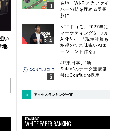
在地 Wi-Fiと光ファイ
バーの間を埋める選択
肢に
NTTドコモ、2027年に
マーケティングを“フル
の担い
AI化”へ 「現場社員も
納得の切れ味鋭いAIエ
新地
ージェント作る」
JR東日本、“新
Suica”のデータ連携基
盤にConfluent採用
アクセスランキング一覧
DOWNLOAD
WHITE PAPER RANKING