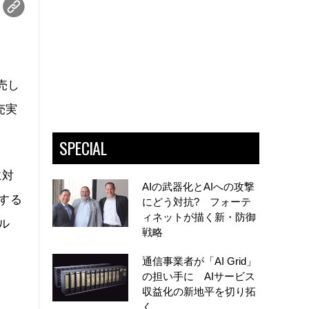
売し
売実
SPECIAL
に対
AIの武器化とAIへの攻撃
続する
にどう対抗? フォーテ
ィネットが描く新・防御
ル
戦略
通信事業者が「AI Grid」
の担い手に AIサービス
収益化の新地平を切り拓
く