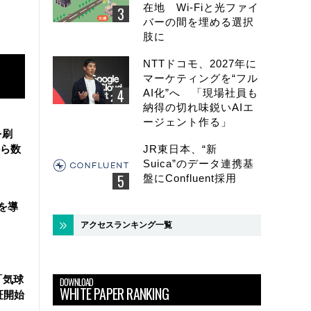
在地 Wi-Fiと光ファイ
バーの間を埋める選択
肢に
NTTドコモ、2027年に
マーケティングを“フル
AI化”へ 「現場社員も
納得の切れ味鋭いAIエ
ージェント作る」
を刷
JR東日本、“新
ら数
Suica”のデータ連携基
盤にConfluent採用
を導
アクセスランキング一覧
「気球
DOWNLOAD
WHITE PAPER RANKING
証開始