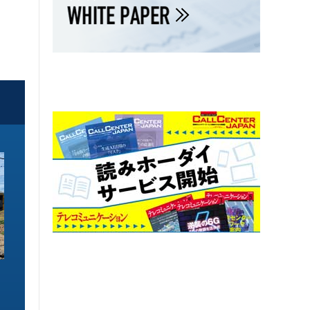
ソリューション特集
ソリューション特集
イーサネットで作るGPUネットワー
6GHz帯Wi-Fiは
ク 間近に迫る1.6TbE時代とローカ
末」で Wi-Fi 7