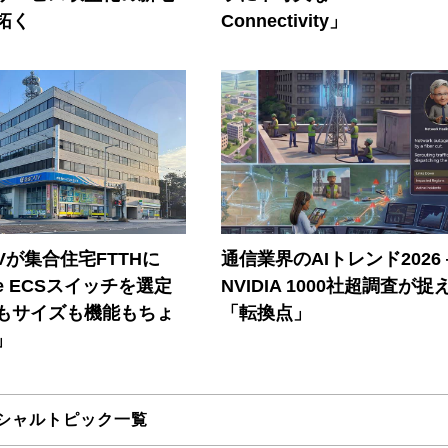
拓く
Connectivity」
Vが集合住宅FTTHに
通信業界のAIトレンド2026
ore ECSスイッチを選定
NVIDIA 1000社超調査が捉
もサイズも機能もちょ
「転換点」
」
シャルトピック一覧