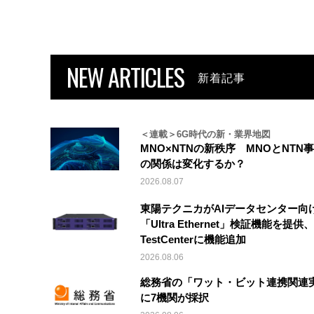
NEW ARTICLES
新着記事
＜連載＞6G時代の新・業界地図
MNO×NTNの新秩序 MNOとNTN
の関係は変化するか？
2026.08.07
東陽テクニカがAIデータセンター向
「Ultra Ethernet」検証機能を提供、V
TestCenterに機能追加
2026.08.06
総務省の「ワット・ビット連携関連
に7機関が採択