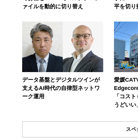
ァイルを動的に切り替え
平を切り
データ基盤とデジタルツインが
愛媛CAT
支えるAI時代の自律型ネットワ
Edgec
ーク運用
「コスト
うどいい
スペ