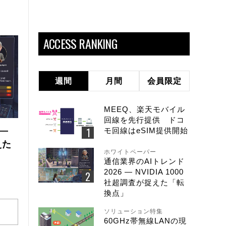
ACCESS RANKING
週間
月間
会員限定
MEEQ、楽天モバイル
回線を先行提供 ドコ
 ―
モ回線はeSIM提供開始
えた
ホワイトペーパー
通信業界のAIトレンド
2026 ― NVIDIA 1000
社超調査が捉えた「転
換点」
ソリューション特集
60GHz帯無線LANの現