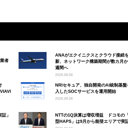
ANAがエクイニクスとクラウド接続
事業者
新、ネットワーク構築期間が数カ月か
週間へ
2026.08.06
け
NRIセキュア、独自開発のAI統制基盤
IAVI
入したSOCサービスを運用開始
2026.08.06
実証」
NTTの1Q決算は増収増益 ドコモの
型HAPS」は9月から能登エリアで実