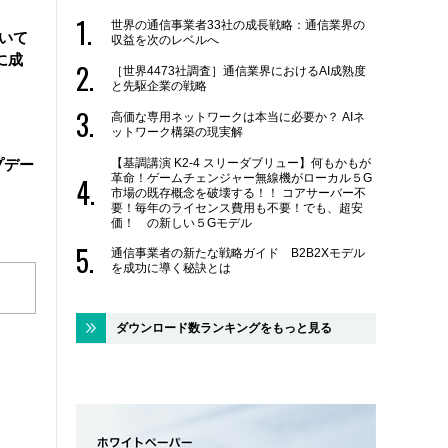
世界の通信事業者33社の成長戦略：通信業界の
用いて
収益を次のレベルへ
に成
［世界4473社調査］通信業界におけるAI成熟度
と先駆企業の戦略
高価な専用ネットワークは本当に必要か？ AIネ
ットワーク構築の現実解
【基調講演 K2-4 スリーダブリュー】何もかもが
ップデー
革命！ゲームチェンジャー無線機がローカル５G
市場の既存概念を破壊する！！ コアサーバー不
要！毎年のライセンス費用も不要！でも、超安
価！ の新しい５Gモデル
通信事業者の新たな戦略ガイド B2B2Xモデル
を成功に導く秘訣とは
ダウンロード数ランキングをもっと見る