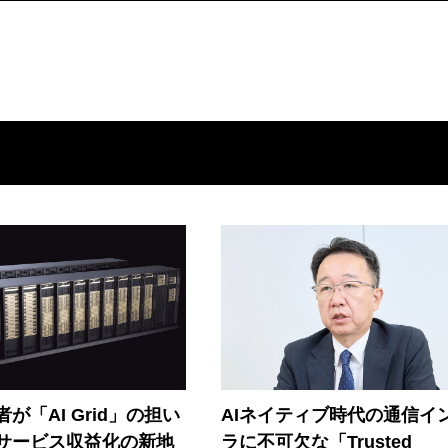
が「AI Grid」の担い
AIネイティブ時代の通信イ
Iサービス収益化の新地
ラに不可欠な「Trusted