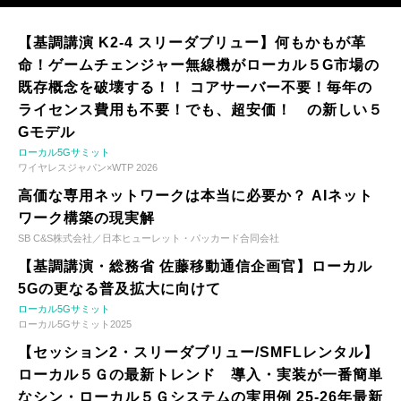
【基調講演 K2-4 スリーダブリュー】何もかもが革
命！ゲームチェンジャー無線機がローカル５G市場の
既存概念を破壊する！！ コアサーバー不要！毎年の
ライセンス費用も不要！でも、超安価！ の新しい５
Gモデル
ローカル5Gサミット
ワイヤレスジャパン×WTP 2026
高価な専用ネットワークは本当に必要か？ AIネット
ワーク構築の現実解
SB C&S株式会社／日本ヒューレット・パッカード合同会社
【基調講演・総務省 佐藤移動通信企画官】ローカル
5Gの更なる普及拡大に向けて
ローカル5Gサミット
ローカル5Gサミット2025
【セッション2・スリーダブリュー/SMFLレンタル】
ローカル５Ｇの最新トレンド 導入・実装が一番簡単
なシン・ローカル５Ｇシステムの実用例 25-26年最新