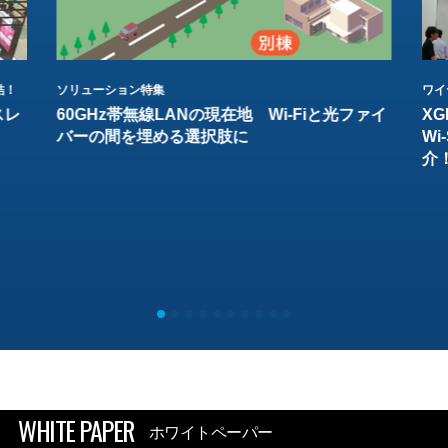
結！
ソリューション特集
ワイ
スレ
60GHz帯無線LANの現在地 Wi-Fiと光ファイ
XG
バーの間を埋める選択肢に
W
介
WHITE PAPER
ホワイトペーパー