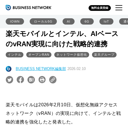
無料会員登録
IOWN
ローカル5G
AI
6G
IoT
通
楽天モバイルとインテル、AIベース
のvRAN実現に向けた戦略的連携
インテル
オープンRAN
ネットワーク仮想化
楽天グループ
BUSINESS NETWORK編集部
2026.02.10
楽天モバイルは2026年2月10日、仮想化無線アクセス
ネットワーク（vRAN）の実現に向けて、インテルと戦
略的連携を強化したと発表した。