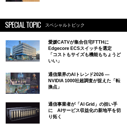
SPECIAL TOPIC
スペシャルトピック
愛媛CATVが集合住宅FTTHに
Edgecore ECSスイッチを選定
「コストもサイズも機能もちょうど
いい」
通信業界のAIトレンド2026 ―
NVIDIA 1000社超調査が捉えた「転
換点」
通信事業者が「AI Grid」の担い手
に AIサービス収益化の新地平を切
り拓く