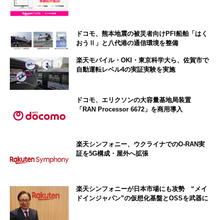
ドコモ、熊本地震の被災者向けPFI船舶「はく
おうⅡ」と八代港の通信環境を整備
楽天モバイル・OKI・東京科学大ら、佐賀市で
自動運転レベル4の実証実験を実施
ドコモ、エリクソンの大容量基地局装置
「RAN Processor 6672」を商用導入
楽天シンフォニー、ウクライナでのO-RAN実
証を5G構成・屋外へ拡張
楽天シンフォニーが日本市場にも攻勢 “メイ
ドインジャパン”の仮想化基盤とOSSを武器に