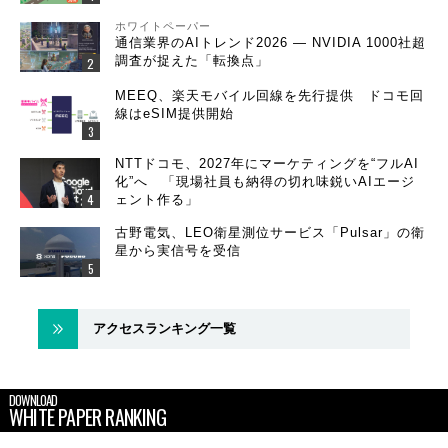
ホワイトペーパー
通信業界のAIトレンド2026 ― NVIDIA 1000社超
調査が捉えた「転換点」
MEEQ、楽天モバイル回線を先行提供 ドコモ回
線はeSIM提供開始
NTTドコモ、2027年にマーケティングを“フルAI
化”へ 「現場社員も納得の切れ味鋭いAIエージ
ェント作る」
古野電気、LEO衛星測位サービス「Pulsar」の衛
星から実信号を受信
アクセスランキング一覧
DOWNLOAD
WHITE PAPER RANKING