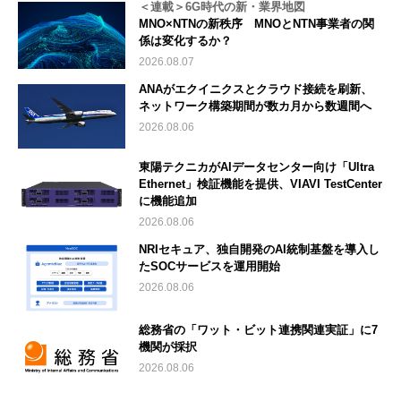
＜連載＞6G時代の新・業界地図
MNO×NTNの新秩序 MNOとNTN事業者の関
係は変化するか？
2026.08.07
ANAがエクイニクスとクラウド接続を刷新、
ネットワーク構築期間が数カ月から数週間へ
2026.08.06
東陽テクニカがAIデータセンター向け「Ultra
Ethernet」検証機能を提供、VIAVI TestCenter
に機能追加
2026.08.06
NRIセキュア、独自開発のAI統制基盤を導入し
たSOCサービスを運用開始
2026.08.06
総務省の「ワット・ビット連携関連実証」に7
機関が採択
2026.08.06