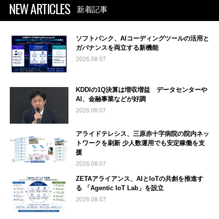
NEW ARTICLES
新着記事
ソフトバンク、AIコーディングツールの活用と
ガバナンスを両立する新機能
2026.08.07
KDDIの1Q決算は増収増益 データセンターや
AI、金融事業などが好調
2026.08.07
アライドテレシス、三原赤十字病院の院内ネッ
トワークを刷新 少人数運用でも安定稼働を支
援
2026.08.07
ZETAアライアンス、AIとIoTの共創を推進す
る 「Agentic IoT Lab」を設立
2026.08.07