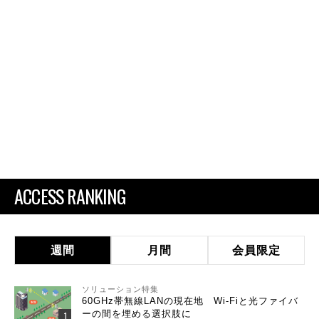
ACCESS RANKING
週間
月間
会員限定
ソリューション特集
60GHz帯無線LANの現在地 Wi-Fiと光ファイバ
ーの間を埋める選択肢に