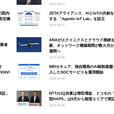
2026.08.07
の院内
ZETAアライアンス、AIとIoTの共創
安定稼
する 「Agentic IoT Lab」を設立
2026.08.07
ANAがエクイニクスとクラウド接続
事業者
新、ネットワーク構築期間が数カ月か
週間へ
2026.08.06
け
NRIセキュア、独自開発のAI統制基盤
IAVI
入したSOCサービスを運用開始
2026.08.06
実証」
NTTの1Q決算は増収増益 ドコモの
型HAPS」は9月から能登エリアで実
2026.08.06