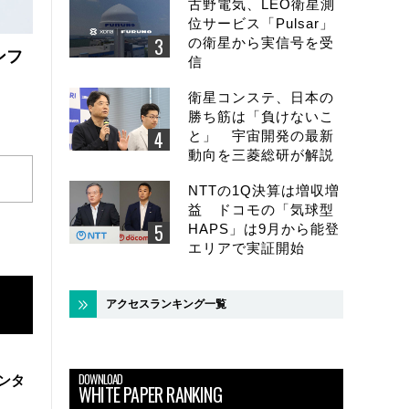
古野電気、LEO衛星測
位サービス「Pulsar」
の衛星から実信号を受
ンフ
信
衛星コンステ、日本の
勝ち筋は「負けないこ
と」 宇宙開発の最新
動向を三菱総研が解説
NTTの1Q決算は増収増
益 ドコモの「気球型
HAPS」は9月から能登
エリアで実証開始
アクセスランキング一覧
DOWNLOAD
ンタ
WHITE PAPER RANKING