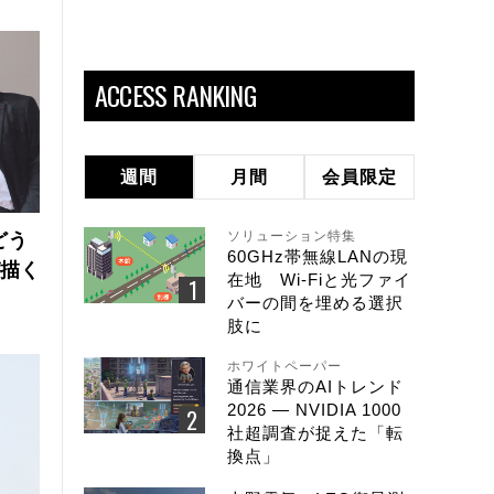
ACCESS RANKING
週間
月間
会員限定
ソリューション特集
どう
60GHz帯無線LANの現
が描く
在地 Wi-Fiと光ファイ
バーの間を埋める選択
肢に
ホワイトペーパー
通信業界のAIトレンド
2026 ― NVIDIA 1000
社超調査が捉えた「転
換点」