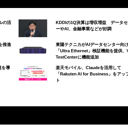
ルの活
KDDIの1Q決算は増収増益 データ
ーやAI、金融事業などが好調
創を推進
東陽テクニカがAIデータセンター向
「Ultra Ethernet」検証機能を提供、V
TestCenterに機能追加
盤を導
楽天モバイル、Claudeを活用して
「Rakuten AI for Business」をア
ト