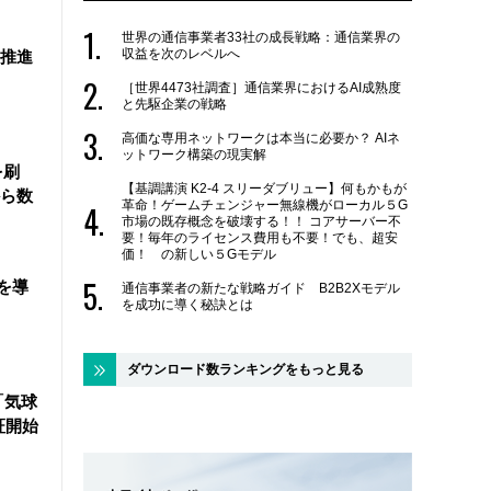
世界の通信事業者33社の成長戦略：通信業界の
収益を次のレベルへ
を推進
［世界4473社調査］通信業界におけるAI成熟度
と先駆企業の戦略
高価な専用ネットワークは本当に必要か？ AIネ
ットワーク構築の現実解
を刷
【基調講演 K2-4 スリーダブリュー】何もかもが
ら数
革命！ゲームチェンジャー無線機がローカル５G
市場の既存概念を破壊する！！ コアサーバー不
要！毎年のライセンス費用も不要！でも、超安
価！ の新しい５Gモデル
を導
通信事業者の新たな戦略ガイド B2B2Xモデル
を成功に導く秘訣とは
ダウンロード数ランキングをもっと見る
「気球
証開始