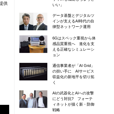
提供
いい」
データ基盤とデジタルツ
インが支えるAI時代の自
律型ネットワーク運用
6Gはスペック重視から体
感品質重視へ 進化を支
える正確なシミュレーシ
ョン
通信事業者が「AI Grid」
の担い手に AIサービス
収益化の新地平を切り拓
く
AIの武器化とAIへの攻撃
にどう対抗? フォーテ
ィネットが描く新・防御
戦略