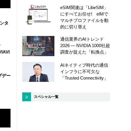
eSIM関連は「LibeSIM」
にすべてお任せ! eIMで
マルチプロファイルを動
センタ
的に切り替え
通信業界のAIトレンド
2026 ― NVIDIA 1000社超
け
調査が捉えた「転換点」
IAVI
AIネイティブ時代の通信
インフラに不可欠な
ップデー
「Trusted Connectivity」
スペシャル一覧