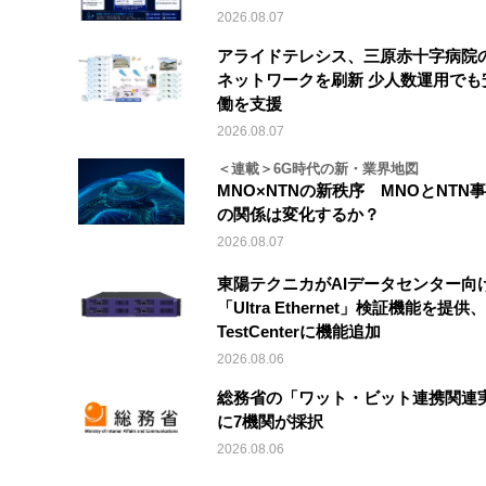
2026.08.07
アライドテレシス、三原赤十字病院
ネットワークを刷新 少人数運用でも
働を支援
2026.08.07
＜連載＞6G時代の新・業界地図
MNO×NTNの新秩序 MNOとNTN
の関係は変化するか？
2026.08.07
東陽テクニカがAIデータセンター向
「Ultra Ethernet」検証機能を提供、V
TestCenterに機能追加
2026.08.06
総務省の「ワット・ビット連携関連
に7機関が採択
2026.08.06