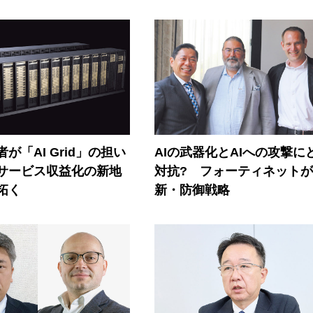
が「AI Grid」の担い
AIの武器化とAIへの攻撃に
Iサービス収益化の新地
対抗? フォーティネット
拓く
新・防御戦略