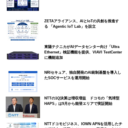
ZETAアライアンス、AIとIoTの共創を推進す
る 「Agentic IoT Lab」を設立
東陽テクニカがAIデータセンター向け「Ultra
Ethernet」検証機能を提供、VIAVI TestCenter
に機能追加
NRIセキュア、独自開発のAI統制基盤を導入し
たSOCサービスを運用開始
NTTの1Q決算は増収増益 ドコモの「気球型
HAPS」は9月から能登エリアで実証開始
NTTドコモビジネス、IOWN APNを活用したチ