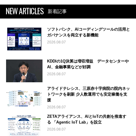
NEW ARTICLES
新着記事
ソフトバンク、AIコーディングツールの活用と
ガバナンスを両立する新機能
2026.08.07
KDDIの1Q決算は増収増益 データセンターや
AI、金融事業などが好調
2026.08.07
アライドテレシス、三原赤十字病院の院内ネッ
トワークを刷新 少人数運用でも安定稼働を支
援
2026.08.07
ZETAアライアンス、AIとIoTの共創を推進す
る 「Agentic IoT Lab」を設立
2026.08.07