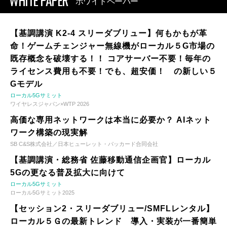
WHITE PAPER
ホワイトペーパー
【基調講演 K2-4 スリーダブリュー】何もかもが革
命！ゲームチェンジャー無線機がローカル５G市場の
既存概念を破壊する！！ コアサーバー不要！毎年の
ライセンス費用も不要！でも、超安価！ の新しい５
Gモデル
ローカル5Gサミット
ワイヤレスジャパン×WTP 2026
高価な専用ネットワークは本当に必要か？ AIネット
ワーク構築の現実解
SB C&S株式会社／日本ヒューレット・パッカード合同会社
【基調講演・総務省 佐藤移動通信企画官】ローカル
5Gの更なる普及拡大に向けて
ローカル5Gサミット
ローカル5Gサミット2025
【セッション2・スリーダブリュー/SMFLレンタル】
ローカル５Ｇの最新トレンド 導入・実装が一番簡単