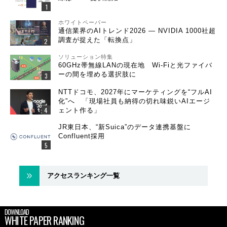
ホワイトペーパー
通信業界のAIトレンド2026 ― NVIDIA 1000社超
調査が捉えた「転換点」
ソリューション特集
60GHz帯無線LANの現在地 Wi-Fiと光ファイバ
ーの間を埋める選択肢に
NTTドコモ、2027年にマーケティングを“フルAI
化”へ 「現場社員も納得の切れ味鋭いAIエージ
ェント作る」
JR東日本、“新Suica”のデータ連携基盤に
Confluent採用
アクセスランキング一覧
DOWNLOAD
WHITE PAPER RANKING