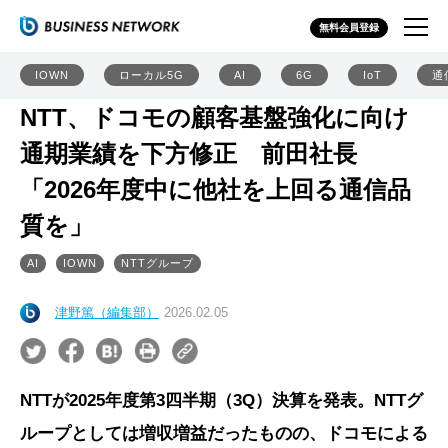
無料会員登録
IOWN
ローカル5G
AI
6G
IoT
通
NTT、ドコモの顧客基盤強化に向け
通期業績を下方修正 前田社長
「2026年度中に他社を上回る通信品
質を」
AI
IOWN
NTTグループ
津野篤（編集部）
2026.02.05
NTTが2025年度第3四半期（3Q）決算を発表。NTTグ
ループとしては増収増益だったものの、ドコモによる