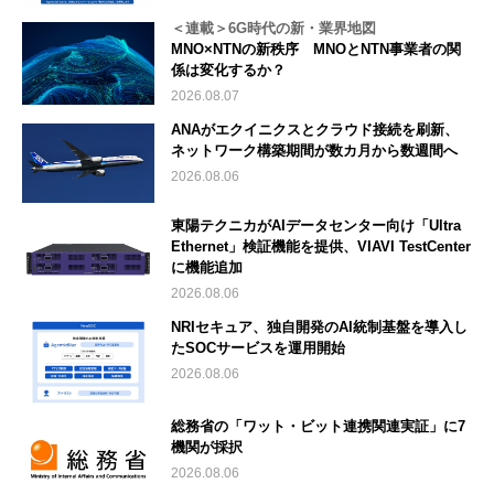
＜連載＞6G時代の新・業界地図
MNO×NTNの新秩序 MNOとNTN事業者の関
係は変化するか？
2026.08.07
ANAがエクイニクスとクラウド接続を刷新、
ネットワーク構築期間が数カ月から数週間へ
2026.08.06
東陽テクニカがAIデータセンター向け「Ultra
Ethernet」検証機能を提供、VIAVI TestCenter
に機能追加
2026.08.06
NRIセキュア、独自開発のAI統制基盤を導入し
たSOCサービスを運用開始
2026.08.06
総務省の「ワット・ビット連携関連実証」に7
機関が採択
2026.08.06