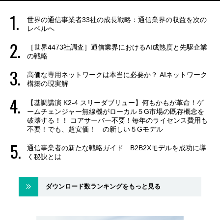
世界の通信事業者33社の成長戦略：通信業界の収益を次の
レベルへ
［世界4473社調査］通信業界におけるAI成熟度と先駆企業
の戦略
高価な専用ネットワークは本当に必要か？ AIネットワーク
構築の現実解
【基調講演 K2-4 スリーダブリュー】何もかもが革命！ゲ
ームチェンジャー無線機がローカル５G市場の既存概念を
破壊する！！ コアサーバー不要！毎年のライセンス費用も
不要！でも、超安価！ の新しい５Gモデル
通信事業者の新たな戦略ガイド B2B2Xモデルを成功に導
く秘訣とは
ダウンロード数ランキングをもっと見る