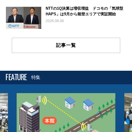
NTTの1Q決算は増収増益 ドコモの「気球型
HAPS」は9月から能登エリアで実証開始
2026.08.06
記事一覧
FEATURE
特集