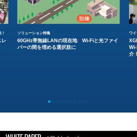
結！
ソリューション特集
ワイ
スレ
60GHz帯無線LANの現在地 Wi-Fiと光ファイ
XG
バーの間を埋める選択肢に
W
介