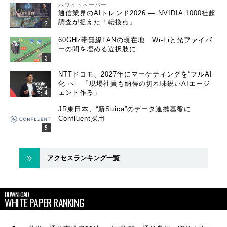
ホワイトペーパー
通信業界のAIトレンド2026 ― NVIDIA 1000社超
調査が捉えた「転換点」
60GHz帯無線LANの現在地 Wi-Fiと光ファイバ
ーの間を埋める選択肢に
NTTドコモ、2027年にマーケティングを“フルAI
化”へ 「現場社員も納得の切れ味鋭いAIエージ
ェント作る」
JR東日本、“新Suica”のデータ連携基盤に
Confluent採用
アクセスランキング一覧
DOWNLOAD
WHITE PAPER RANKING