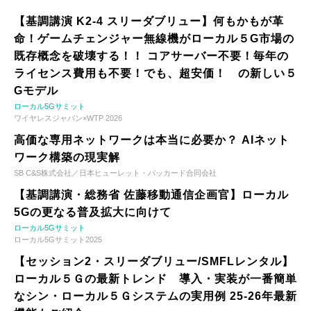
【基調講演 K2-4 スリーダブリュー】何もかもが革
命！ゲームチェンジャー無線機がローカル５G市場の
既存概念を破壊する！！ コアサーバー不要！毎年の
ライセンス費用も不要！でも、超安価！ の新しい５
Gモデル
ローカル5Gサミット
ワイヤレスジャパン×WTP 2026
高価な専用ネットワークは本当に必要か？ AIネット
ワーク構築の現実解
SB C&S株式会社／日本ヒューレット・パッカード合同会社
【基調講演・総務省 佐藤移動通信企画官】ローカル
5Gの更なる普及拡大に向けて
ローカル5Gサミット
ローカル5Gサミット2025
【セッション2・スリーダブリュー/SMFLレンタル】
ローカル５Ｇの最新トレンド 導入・実装が一番簡単
なシン・ローカル５Ｇシステムの実用例 25-26年最新