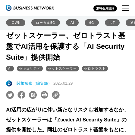
無料会員登録
IOWN
ローカル5G
AI
6G
IoT
通
ゼットスケーラー、ゼロトラスト基
盤でAI活用を保護する「AI Security
Suite」提供開始
AI
セキュリティ
ゼットスケーラー
ゼロトラスト
関根禎嘉（編集部）
2026.01.29
AI活用の広がりに伴い新たなリスクも増加するなか、
ゼットスケーラーは「Zscaler AI Security Suite」の
提供を開始した。同社のゼロトラスト基盤をもとに、