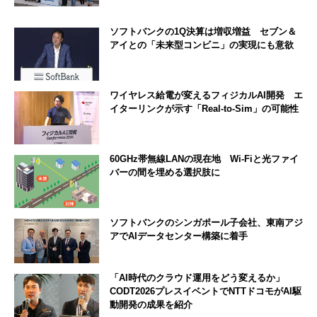
ソフトバンクの1Q決算は増収増益 セブン＆
アイとの「未来型コンビニ」の実現にも意欲
ワイヤレス給電が変えるフィジカルAI開発 エ
イターリンクが示す「Real-to-Sim」の可能性
60GHz帯無線LANの現在地 Wi-Fiと光ファイ
バーの間を埋める選択肢に
ソフトバンクのシンガポール子会社、東南アジ
アでAIデータセンター構築に着手
「AI時代のクラウド運用をどう変えるか」
CODT2026プレスイベントでNTTドコモがAI駆
動開発の成果を紹介