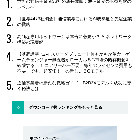
世界の通信事業者33社の成長戦略：通信業界の収益を次の
レベルへ
［世界4473社調査］通信業界におけるAI成熟度と先駆企業
の戦略
高価な専用ネットワークは本当に必要か？ AIネットワーク
構築の現実解
【基調講演 K2-4 スリーダブリュー】何もかもが革命！ゲ
ームチェンジャー無線機がローカル５G市場の既存概念を
破壊する！！ コアサーバー不要！毎年のライセンス費用も
不要！でも、超安価！ の新しい５Gモデル
通信事業者の新たな戦略ガイド B2B2Xモデルを成功に導
く秘訣とは
ダウンロード数ランキングをもっと見る