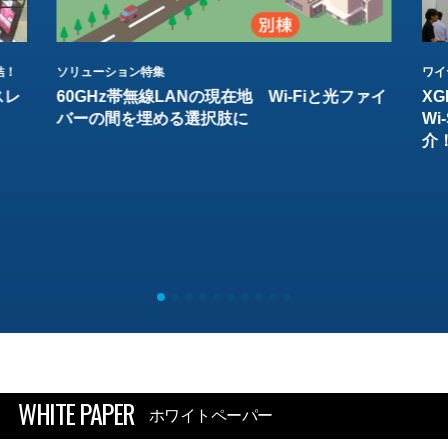
結！
ソリューション特集
ワイ
スレ
60GHz帯無線LANの現在地 Wi-Fiと光ファイ
XG
バーの間を埋める選択肢に
W
介
WHITE PAPER
ホワイトペーパー