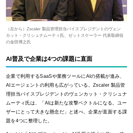
（左から）Zscaler 製品管理担当バイスプレジデントのヴェン
カット・クリシュナムーティ氏、ゼットスケーラー 代表取締役
の金田博之氏
AI普及で企業は4つの課題に直面
企業で利用するSaaSや業務ツールにAIの搭載が進み、
AIエージェントの利用も広がっている。Zscaler 製品管
理担当バイスプレジデントのヴェンカット・クリシュナ
ムーティ氏は、「AIは新たな攻撃ベクトルになる。ユー
ザーにとって大きな懸念だ」と述べ、企業が直面する課
題を4つに整理した。