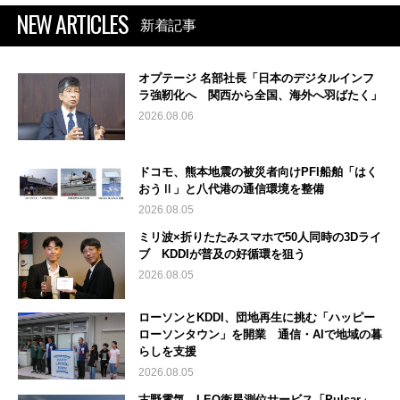
NEW ARTICLES
新着記事
オプテージ 名部社長「日本のデジタルインフ
ラ強靭化へ 関西から全国、海外へ羽ばたく」
2026.08.06
ドコモ、熊本地震の被災者向けPFI船舶「はく
おうⅡ」と八代港の通信環境を整備
2026.08.05
ミリ波×折りたたみスマホで50人同時の3Dライ
ブ KDDIが普及の好循環を狙う
2026.08.05
ローソンとKDDI、団地再生に挑む「ハッピー
ローソンタウン」を開業 通信・AIで地域の暮
らしを支援
2026.08.05
古野電気、LEO衛星測位サービス「Pulsar」