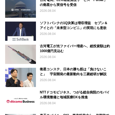
の衛星から実信号を受信
2026.08.04
ソフトバンクの1Q決算は増収増益 セブン＆
アイとの「未来型コンビニ」の実現にも意欲
2026.08.04
古河電工が光ファイバー増産へ、総投資額は約
1000億円見込む
2026.08.04
衛星コンステ、日本の勝ち筋は「負けないこ
と」 宇宙開発の最新動向を三菱総研が解説
2026.08.04
NTTドコモビジネス、つがる総合病院のモバイ
ル環境整備と地域医療DXを推進
2026.08.04