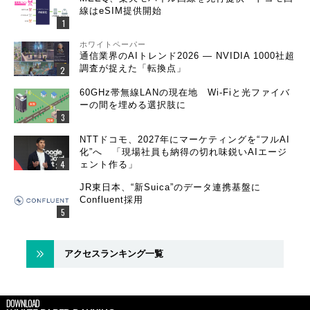
線はeSIM提供開始
ホワイトペーパー
通信業界のAIトレンド2026 ― NVIDIA 1000社超
調査が捉えた「転換点」
60GHz帯無線LANの現在地 Wi-Fiと光ファイバ
ーの間を埋める選択肢に
NTTドコモ、2027年にマーケティングを“フルAI
化”へ 「現場社員も納得の切れ味鋭いAIエージ
ェント作る」
JR東日本、“新Suica”のデータ連携基盤に
Confluent採用
アクセスランキング一覧
DOWNLOAD