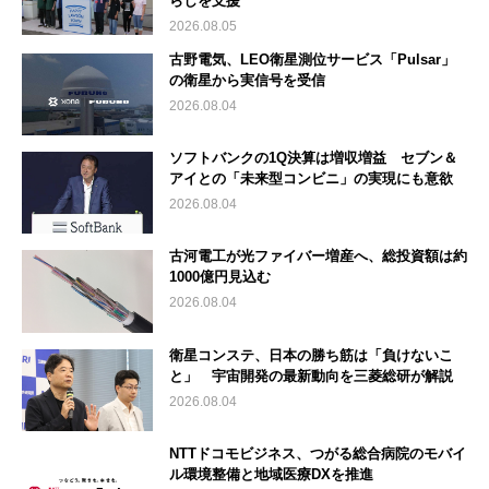
らしを支援
2026.08.05
古野電気、LEO衛星測位サービス「Pulsar」
の衛星から実信号を受信
2026.08.04
ソフトバンクの1Q決算は増収増益 セブン＆
アイとの「未来型コンビニ」の実現にも意欲
2026.08.04
古河電工が光ファイバー増産へ、総投資額は約
1000億円見込む
2026.08.04
衛星コンステ、日本の勝ち筋は「負けないこ
と」 宇宙開発の最新動向を三菱総研が解説
2026.08.04
NTTドコモビジネス、つがる総合病院のモバイ
ル環境整備と地域医療DXを推進