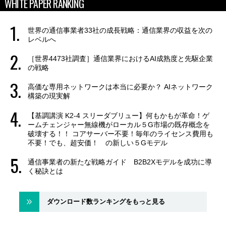
WHITE PAPER RANKING
世界の通信事業者33社の成長戦略：通信業界の収益を次の
レベルへ
［世界4473社調査］通信業界におけるAI成熟度と先駆企業
の戦略
高価な専用ネットワークは本当に必要か？ AIネットワーク
構築の現実解
【基調講演 K2-4 スリーダブリュー】何もかもが革命！ゲ
ームチェンジャー無線機がローカル５G市場の既存概念を
破壊する！！ コアサーバー不要！毎年のライセンス費用も
不要！でも、超安価！ の新しい５Gモデル
通信事業者の新たな戦略ガイド B2B2Xモデルを成功に導
く秘訣とは
ダウンロード数ランキングをもっと見る