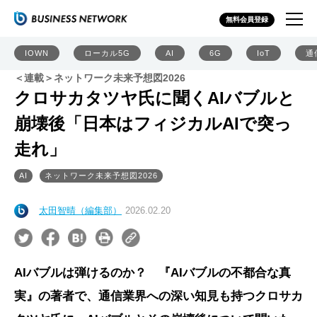
無料会員登録
IOWN
ローカル5G
AI
6G
IoT
通
＜連載＞ネットワーク未来予想図2026
クロサカタツヤ氏に聞くAIバブルと
崩壊後「日本はフィジカルAIで突っ
走れ」
AI
ネットワーク未来予想図2026
太田智晴（編集部）
2026.02.20
AIバブルは弾けるのか？ 『AIバブルの不都合な真
実』の著者で、通信業界への深い知見も持つクロサカ