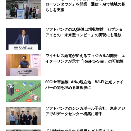
ローソンタウン」を開業 通信・AIで地域の暮
らしを支援
ソフトバンクの1Q決算は増収増益 セブン＆
アイとの「未来型コンビニ」の実現にも意欲
ワイヤレス給電が変えるフィジカルAI開発 エ
イターリンクが示す「Real-to-Sim」の可能性
60GHz帯無線LANの現在地 Wi-Fiと光ファイ
バーの間を埋める選択肢に
ソフトバンクのシンガポール子会社、東南アジ
アでAIデータセンター構築に着手