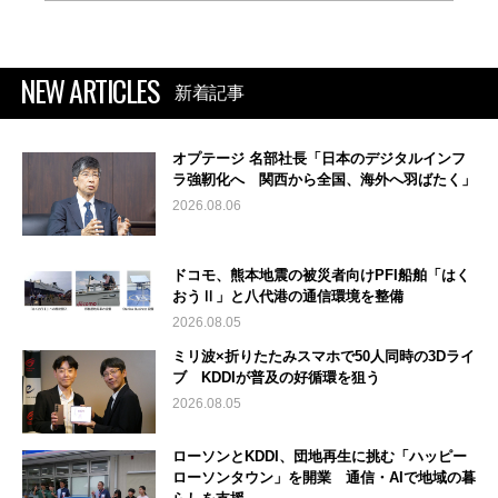
NEW ARTICLES
新着記事
オプテージ 名部社長「日本のデジタルインフ
ラ強靭化へ 関西から全国、海外へ羽ばたく」
2026.08.06
ドコモ、熊本地震の被災者向けPFI船舶「はく
おうⅡ」と八代港の通信環境を整備
2026.08.05
ミリ波×折りたたみスマホで50人同時の3Dライ
ブ KDDIが普及の好循環を狙う
2026.08.05
ローソンとKDDI、団地再生に挑む「ハッピー
ローソンタウン」を開業 通信・AIで地域の暮