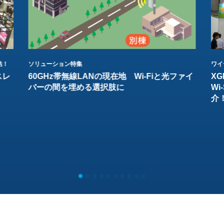
結！
ソリューション特集
ワイ
スレ
60GHz帯無線LANの現在地 Wi-Fiと光ファイ
XG
バーの間を埋める選択肢に
W
介