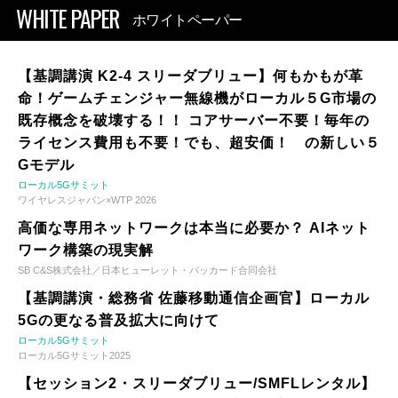
WHITE PAPER
ホワイトペーパー
【基調講演 K2-4 スリーダブリュー】何もかもが革
命！ゲームチェンジャー無線機がローカル５G市場の
既存概念を破壊する！！ コアサーバー不要！毎年の
ライセンス費用も不要！でも、超安価！ の新しい５
Gモデル
ローカル5Gサミット
ワイヤレスジャパン×WTP 2026
高価な専用ネットワークは本当に必要か？ AIネット
ワーク構築の現実解
SB C&S株式会社／日本ヒューレット・パッカード合同会社
【基調講演・総務省 佐藤移動通信企画官】ローカル
5Gの更なる普及拡大に向けて
ローカル5Gサミット
ローカル5Gサミット2025
【セッション2・スリーダブリュー/SMFLレンタル】